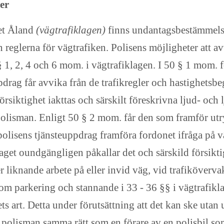
er
pet Åland
(vägtrafiklagen)
finns undantagsbestämmelse
n reglerna för vägtrafiken. Polisens möjligheter att a
1, 2, 4 och 6 mom. i vägtrafiklagen. I 50 § 1 mom. fö
rag får avvika från de trafikregler och hastighetsbeg
siktighet iakttas och särskilt föreskrivna ljud- och 
 polisman. Enligt 50 § 2 mom. får den som framför u
i polisens tjänsteuppdrag framföra fordonet ifråga på 
get oundgängligen påkallar det och särskild försiktig
 liknande arbete på eller invid väg, vid trafiköverva
 parkering och stannande i 33 - 36 §§ i vägtrafiklage
ts art. Detta under förutsättning att det kan ske utan
 polisman samma rätt som en förare av en polisbil so