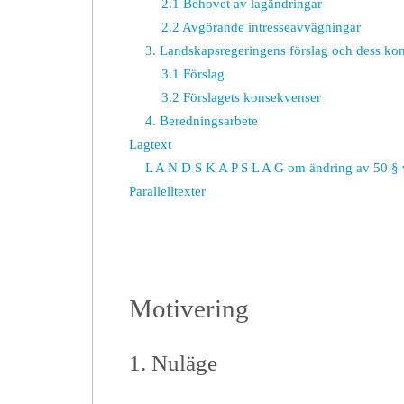
2.1 Behovet av lagändringar
2.2 Avgörande intresseavvägningar
3. Landskapsregeringens förslag och dess ko
3.1 Förslag
3.2 Förslagets konsekvenser
4. Beredningsarbete
Lagtext
L A N D S K A P S L A G om ändring av 50 § 
Parallelltexter
Motivering
1. Nuläge