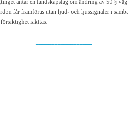
gtinget antar en landskapslag om ändring av 50 § väg
sfordon får framföras utan ljud- och ljussignaler i s
rsiktighet iakttas.
__________________
n