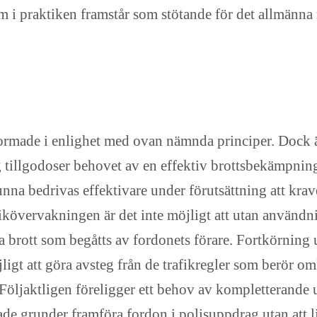
m i praktiken framstår som stötande för det allmänna
ormade i enlighet med ovan nämnda principer. Dock är
ning tillgodoser behovet av en effektiv brottsbekämpn
kunna bedrivas effektivare under förutsättning att kra
ikövervakningen är det inte möjligt att utan användnin
na brott som begåtts av fordonets förare. Fortkörning 
öjligt att göra avsteg från de trafikregler som berör 
Följaktligen föreligger ett behov av kompletterande
erade grunder framföra fordon i polisuppdrag utan att 