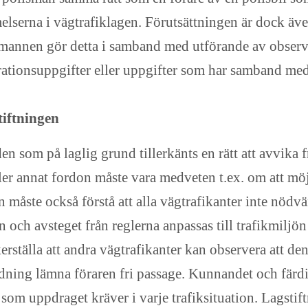
elserna i vägtrafiklagen. Förutsättningen är dock även
ismannen gör detta i samband med utförande av observ
erationsuppgifter eller uppgifter som har samband m
tiftningen
den som på laglig grund tillerkänts en rätt att avvika 
ler annat fordon måste vara medveten t.ex. om att möj
 måste också förstå att alla vägtrafikanter inte nödvä
n och avsteget från reglerna anpassas till trafikmilj
erställa att andra vägtrafikanter kan observera att de
ordning lämna föraren fri passage. Kunnandet och fär
som uppdraget kräver i varje trafiksituation. Lagstift