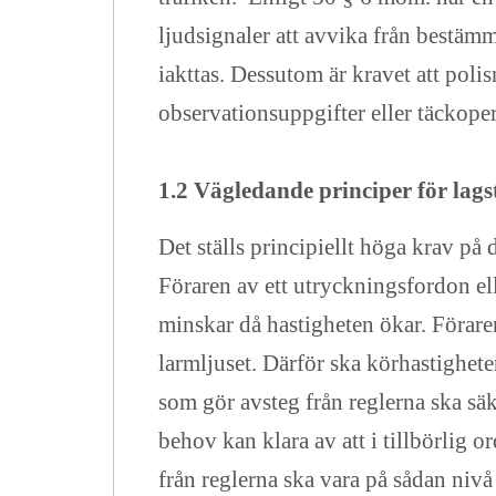
ljudsignaler att avvika från bestämm
iakttas. Dessutom är kravet att pol
observationsuppgifter eller täckop
1.2 Vägledande principer för lags
Det ställs principiellt höga krav på 
Föraren av ett utryckningsfordon el
minskar då hastigheten ökar. Föraren
larmljuset. Därför ska körhastighete
som gör avsteg från reglerna ska säk
behov kan klara av att i tillbörlig 
från reglerna ska vara på sådan nivå 