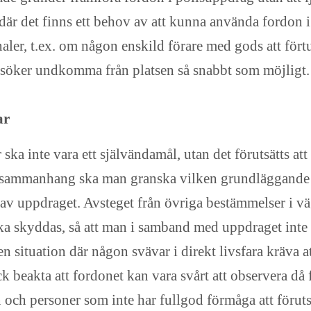
där det finns ett behov av att kunna använda fordon
ler, t.ex. om någon enskild förare med gods att förtull
örsöker undkomma från platsen så snabbt som möjligt.
ar
ka inte vara ett självändamål, utan det förutsätts att
a sammanhang ska man granska vilken grundläggande fri
av uppdraget. Avsteget från övriga bestämmelser i väg
 ska skyddas, så att man i samband med uppdraget inte
n situation där någon svävar i direkt livsfara kräva 
ock beakta att fordonet kan vara svårt att observera då 
 och personer som inte har fullgod förmåga att förutse