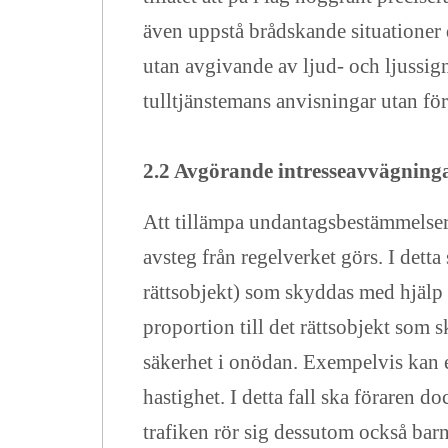
även uppstå brådskande situationer 
utan avgivande av ljud- och ljussigna
tulltjänstemans anvisningar utan f
2.2 Avgörande intresseavvägning
Att tillämpa undantagsbestämmelser s
avsteg från regelverket görs. I dett
rättsobjekt) som skyddas med hjälp 
proportion till det rättsobjekt som
säkerhet i onödan. Exempelvis kan e
hastighet. I detta fall ska föraren d
trafiken rör sig dessutom också barn