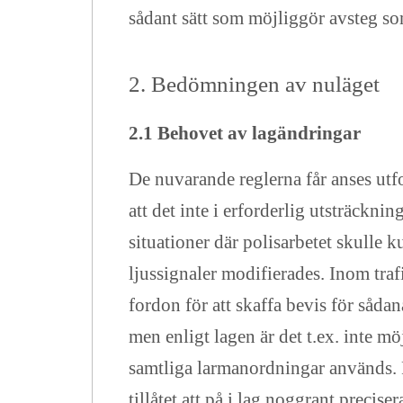
sådant sätt som möjliggör avsteg so
2. Bedömningen av nuläget
2.1 Behovet av lagändringar
De nuvarande reglerna får anses utf
att det inte i erforderlig utsträck
situationer där polisarbetet skulle 
ljussignaler modifierades. Inom traf
fordon för att skaffa bevis för såda
men enligt lagen är det t.ex. inte m
samtliga larmanordningar används. 
tillåtet att på i lag noggrant precis