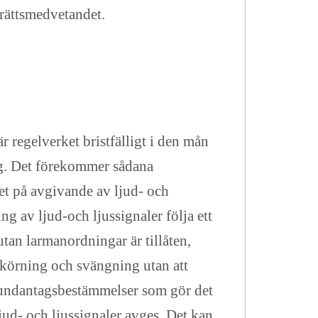
 rättsmedvetandet.
 regelverket bristfälligt i den mån
ing. Det förekommer sådana
vet på avgivande av ljud- och
g av ljud-och ljussignaler följa ett
utan larmanordningar är tillåten,
omkörning och svängning utan att
 undantagsbestämmelser som gör det
ljud- och ljussignaler avges. Det kan