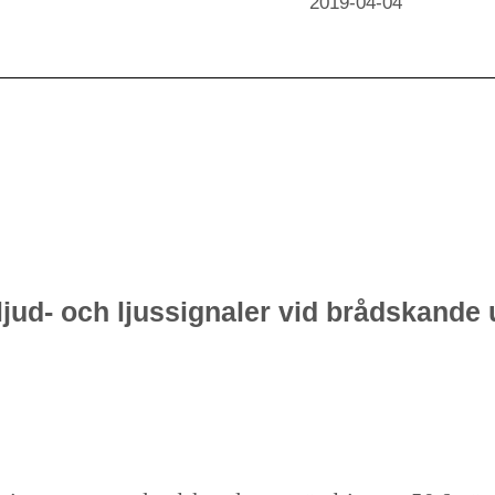
2019-04-04
ljud- och ljussignaler vid brådskande