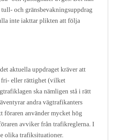
 i tull- och gränsbevakningsuppdrag
a inte iakttar plikten att följa
 det aktuella uppdraget kräver att
- eller rättighet (vilket
trafiklagen ska nämligen stå i rätt
 äventyrar andra vägtrafikanters
att föraren använder mycket hög
föraren avviker från trafikreglerna. I
 olika trafiksituationer.