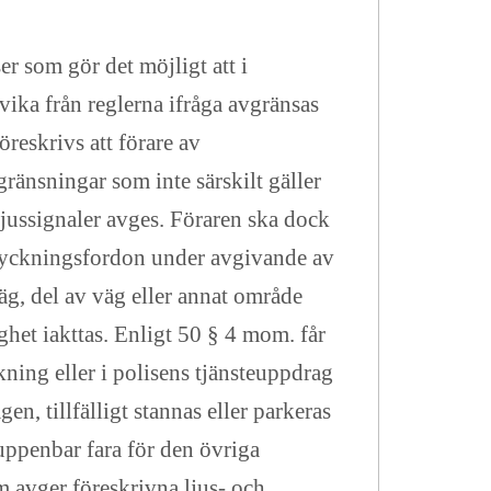
r som gör det möjligt att i
vvika från reglerna ifråga avgränsas
reskrivs att förare av
ränsningar som inte särskilt gäller
ljussignaler avges. Föraren ska dock
tryckningsfordon under avgivande av
väg, del av väg eller annat område
het iakttas. Enligt 50 § 4 mom. får
kning eller i polisens tjänsteuppdrag
n, tillfälligt stannas eller parkeras
 uppenbar fara för den övriga
m avger föreskrivna ljus- och