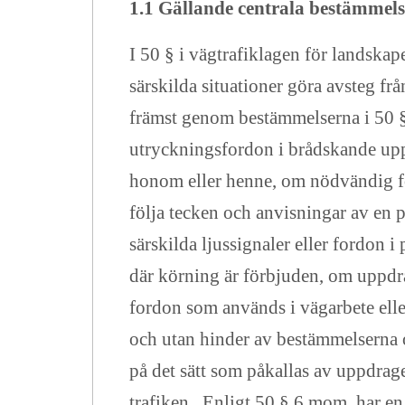
1.1 Gällande centrala bestämmels
I 50 § i vägtrafiklagen för landska
särskilda situationer göra avsteg frå
främst genom bestämmelserna i 50 § 
utryckningsfordon i brådskande uppd
honom eller henne, om nödvändig för
följa tecken och anvisningar av en
särskilda ljussignaler eller fordon 
där körning är förbjuden, om uppdra
fordon som används i vägarbete eller
och utan hinder av bestämmelserna om
på det sätt som påkallas av uppdrage
trafiken. Enligt 50 § 6 mom. har en