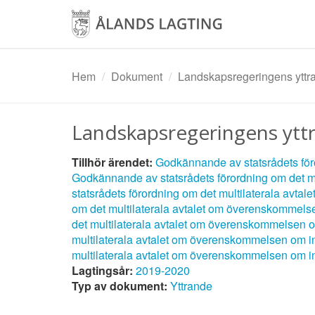
Hoppa
till
huvudinnehåll
Hem
Dokument
Landskapsregeringens ytt
Landskapsregeringens ytt
Tillhör ärendet:
Godkännande av statsrådets föror
Godkännande av statsrådets förordning om det mult
statsrådets förordning om det multilaterala avtale
om det multilaterala avtalet om överenskommelsen
det multilaterala avtalet om överenskommelsen om
multilaterala avtalet om överenskommelsen om int
multilaterala avtalet om överenskommelsen om int
Lagtingsår:
2019-2020
Typ av dokument:
Yttrande