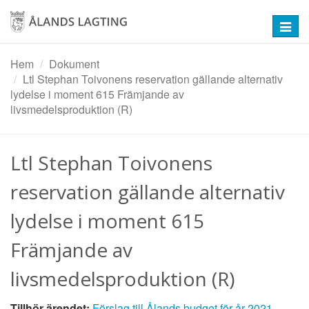
Hoppa
till
Toggl
huvudinnehåll
navig
Hem
Dokument
Ltl Stephan Toivonens reservation gällande alternativ
lydelse i moment 615 Främjande av
livsmedelsproduktion (R)
Ltl Stephan Toivonens
reservation gällande alternativ
lydelse i moment 615
Främjande av
livsmedelsproduktion (R)
Tillhör ärendet:
Förslag till Ålands budget för år 2021