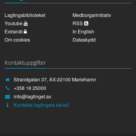
Lagtingsbiblioteket
Medborgarinitiativ
Youtube
RSS
Extranät
In English
Om cookies
Dataskydd
Kontaktuppgifter
Strandgatan 37, AX-22100 Mariehamn
Telefonnummer:
+358 18 25000
E-
info@lagtinget.ax
post:
Fler:
Kontakta lagtingets kansli