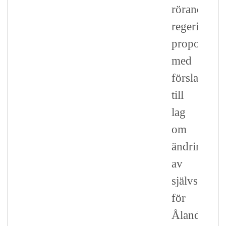
rörande
regeringen
proposition
med
förslag
till
lag
om
ändring
av
självstyrel
för
Åland