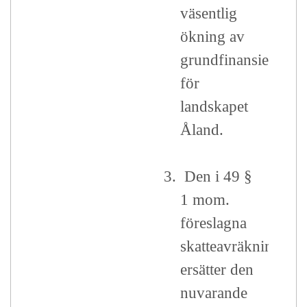
väsentlig
ökning av
grundfinansieringe
för
landskapet
Åland.
3.
Den i 49 §
1 mom.
föreslagna
skatteavräkningen
ersätter den
nuvarande