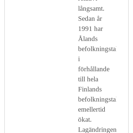
långsamt.
Sedan år
1991 har
Ålands
befolkningstal
i
förhållande
till hela
Finlands
befolkningstal
emellertid
ökat.
Lagändringens