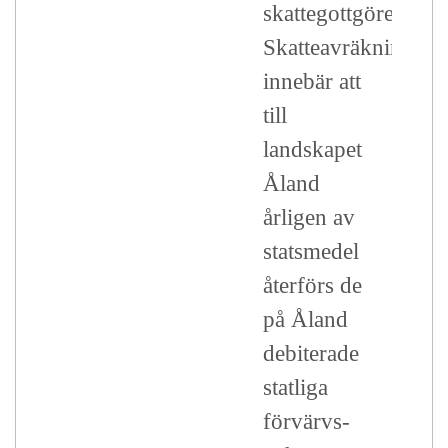
skattegottgörelsen.
Skatteavräkningen
innebär att
till
landskapet
Åland
årligen av
statsmedel
återförs de
på Åland
debiterade
statliga
förvärvs-