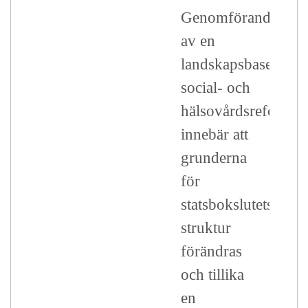
Genomförandet
av en
landskapsbaserad
social- och
hälsovårdsreform
innebär att
grunderna
för
statsbokslutets
struktur
förändras
och tillika
en