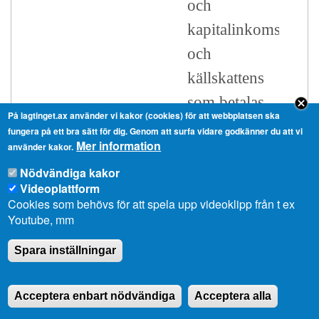
och
kapitalinkomstskatt
och
källskattens
som betalas
På lagtinget.ax använder vi kakor (cookies) för att webbplatsen ska
av
fungera på ett bra sätt för dig. Genom att surfa vidare godkänner du att vi
Mer information
använder kakor.
begränsat
Nödvändiga kakor
skattskyldiga,
Videoplattform
samfundsskattens,
Cookies som behövs för att spela upp videoklipp från t ex
Youtube, mm
tonnageskattens
samt därtill
Spara inställningar
den på
Åland
Acceptera enbart nödvändiga
Acceptera alla