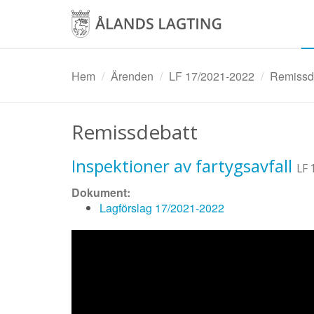
Hoppa
till
huvudinnehåll
Hem
Ärenden
LF 17/2021-2022
Remissdeb
Remissdebatt
Inspektioner av fartygsavfall
LF 
Dokument:
Lagförslag 17/2021-2022