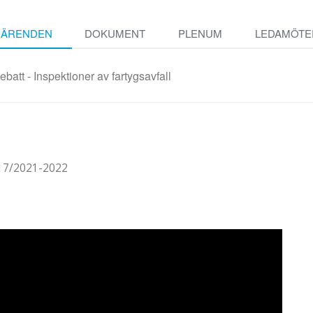
ÄRENDEN
DOKUMENT
PLENUM
LEDAMÖTE
att - Inspektioner av fartygsavfall
17/2021-2022