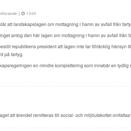
nförande |
13:05
år att landskapslagen om mottagning i hamn av avfall från fart
inget antog den här lagen om mottagning i hamn av avfall från fa
beslöt republikens president att lagen inte tar tillräcklig hänsyn
 på fartyg.
kapsregeringen en mindre komplettering som innebär en tydlig 
et att ärendet remitteras till social- och miljöutskottet omfattas?