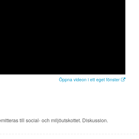
Öppna videon i ett eget fönster
itteras till social- och miljöutskottet. Diskussion.