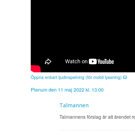
Öppna enbart ljudinspelning (för mobil lyssning)
Plenum den 11 maj 2022 kl. 13:00
Talmannen
Talmannens förslag är att ärendet rem