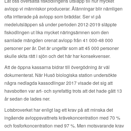
Låt oss översätta fiskodlingens utsläpp till hur mycket
avlopp vi människor producerar. Ålänningar blir nämligen
ofta irriterade på avlopp som bräddar. Ser vi på
medelutsläppen så under perioden 2012-2019 släppte
fiskodlingen ut lika mycket näringsämnen som den
samlade mängden orenat avlopp från 41 000-48 000
personer per år. Det är ungefär som att 45 000 personer
skulle skita rätt i sjön och det här har konsekvenser.
Att de öppna kassarna bidrar till övergödning är väl
dokumenterat. När Husö biologiska station undersökte
några nedlagda kassodlingar 2017 visade det sig att
havsbotten var art- och syrefattig trots att det hade gått 13
år sedan de lades ner.
Lotsbroverket har enligt lag ett krav på att minska det
ingående avloppsvattnets krävekoncentration med 70 %
och fosforkoncentration med 97 %. Men motsvarande krav