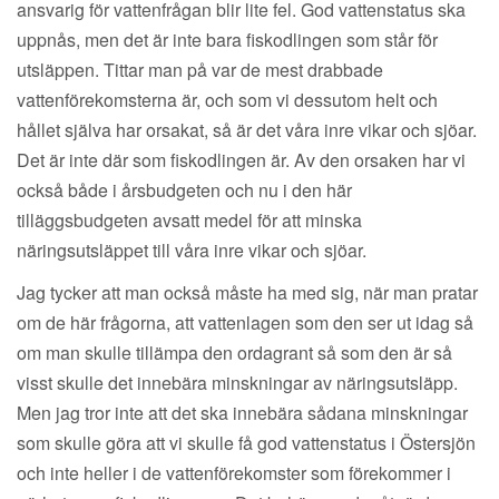
ansvarig för vattenfrågan blir lite fel. God vattenstatus ska
uppnås, men det är inte bara fiskodlingen som står för
utsläppen. Tittar man på var de mest drabbade
vattenförekomsterna är, och som vi dessutom helt och
hållet själva har orsakat, så är det våra inre vikar och sjöar.
Det är inte där som fiskodlingen är. Av den orsaken har vi
också både i årsbudgeten och nu i den här
tilläggsbudgeten avsatt medel för att minska
näringsutsläppet till våra inre vikar och sjöar.
Jag tycker att man också måste ha med sig, när man pratar
om de här frågorna, att vattenlagen som den ser ut idag så
om man skulle tillämpa den ordagrant så som den är så
visst skulle det innebära minskningar av näringsutsläpp.
Men jag tror inte att det ska innebära sådana minskningar
som skulle göra att vi skulle få god vattenstatus i Östersjön
och inte heller i de vattenförekomster som förekommer i