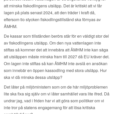
att minska fiskodlingens utsläpp. Det är kritiskt att vi får
lagen på plats senast 2024, att den träder i kraft då,
eftersom tio stycken fiskodlingstillstånd ska förnyas av
ÅMHM.
De kassar som tillstånden berörs står för en väldigt stor del
av fiskodlingens utsläpp. Om den nya vattenlagen inte
stiftas så kommer det att innebära att ÅMHM inte kan säga
att utsläppen måste minska fram till 2027 då EU kräver det.
Om lagen inte stiftas så kan ÅMHM inte avslå en ansökan
som innebär en öppen kassodling med stora utsläpp. Hur
ska vi då minska dessa utsläpp?
Det låter på miljöministern som om de här miljöproblemen
lite ska fixa sig själv om vi låter samhället vara lite ifred. Då
undrar jag, vad i friden har vi att göra som politiker om vi
inte tror på statens engagemang för att lösa kritiska