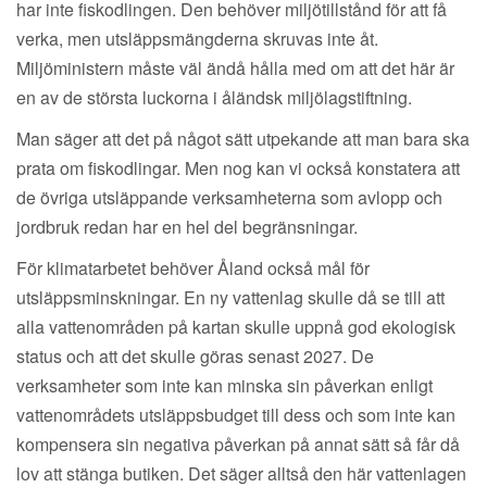
har inte fiskodlingen. Den behöver miljötillstånd för att få
verka, men utsläppsmängderna skruvas inte åt.
Miljöministern måste väl ändå hålla med om att det här är
en av de största luckorna i åländsk miljölagstiftning.
Man säger att det på något sätt utpekande att man bara ska
prata om fiskodlingar. Men nog kan vi också konstatera att
de övriga utsläppande verksamheterna som avlopp och
jordbruk redan har en hel del begränsningar.
För klimatarbetet behöver Åland också mål för
utsläppsminskningar. En ny vattenlag skulle då se till att
alla vattenområden på kartan skulle uppnå god ekologisk
status och att det skulle göras senast 2027. De
verksamheter som inte kan minska sin påverkan enligt
vattenområdets utsläppsbudget till dess och som inte kan
kompensera sin negativa påverkan på annat sätt så får då
lov att stänga butiken. Det säger alltså den här vattenlagen