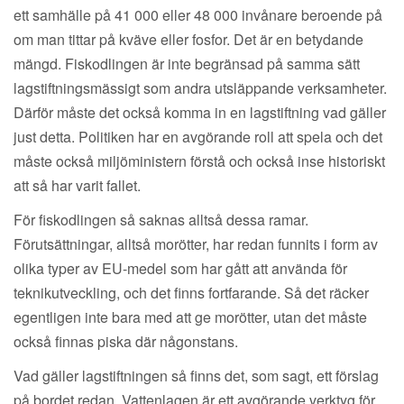
ett samhälle på 41 000 eller 48 000 invånare beroende på
om man tittar på kväve eller fosfor. Det är en betydande
mängd. Fiskodlingen är inte begränsad på samma sätt
lagstiftningsmässigt som andra utsläppande verksamheter.
Därför måste det också komma in en lagstiftning vad gäller
just detta. Politiken har en avgörande roll att spela och det
måste också miljöministern förstå och också inse historiskt
att så har varit fallet.
För fiskodlingen så saknas alltså dessa ramar.
Förutsättningar, alltså morötter, har redan funnits i form av
olika typer av EU-medel som har gått att använda för
teknikutveckling, och det finns fortfarande. Så det räcker
egentligen inte bara med att ge morötter, utan det måste
också finnas piska där någonstans.
Vad gäller lagstiftningen så finns det, som sagt, ett förslag
på bordet redan. Vattenlagen är ett avgörande verktyg för