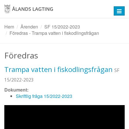
Hoppa
till
Toggl
huvudinnehåll
navig
Hem
Ärenden
SF 15/2022-2023
Föredras - Trampa vatten i fiskodlingsfrågan
Föredras
Trampa vatten i fiskodlingsfrågan
SF
15/2022-2023
Dokument:
Skriftlig fråga 15/2022-2023