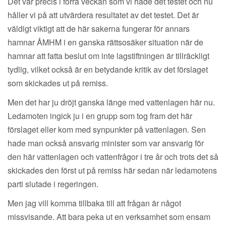
Det var precis i förra veckan som vi hade det testet och nu
håller vi på att utvärdera resultatet av det testet. Det är
väldigt viktigt att de här sakerna fungerar för annars
hamnar ÅMHM i en ganska rättsosäker situation när de
hamnar att fatta beslut om inte lagstiftningen är tillräckligt
tydlig, vilket också är en betydande kritik av det förslaget
som skickades ut på remiss.
Men det har ju dröjt ganska länge med vattenlagen här nu.
Ledamoten ingick ju i en grupp som tog fram det här
förslaget eller kom med synpunkter på vattenlagen. Sen
hade man också ansvarig minister som var ansvarig för
den här vattenlagen och vattenfrågor i tre år och trots det så
skickades den först ut på remiss här sedan när ledamotens
parti slutade i regeringen.
Men jag vill komma tillbaka till att frågan är något
missvisande. Att bara peka ut en verksamhet som ensam