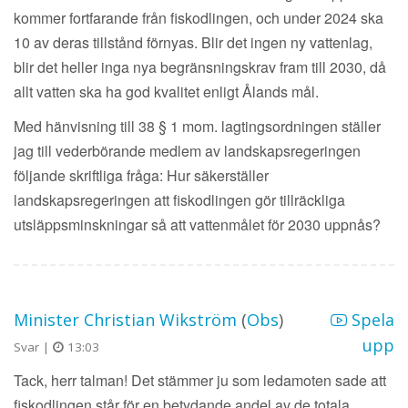
kommer fortfarande från fiskodlingen, och under 2024 ska
10 av deras tillstånd förnyas. Blir det ingen ny vattenlag,
blir det heller inga nya begränsningskrav fram till 2030, då
allt vatten ska ha god kvalitet enligt Ålands mål.
Med hänvisning till 38 § 1 mom. lagtingsordningen ställer
jag till vederbörande medlem av landskapsregeringen
följande skriftliga fråga: Hur säkerställer
landskapsregeringen att fiskodlingen gör tillräckliga
utsläppsminskningar så att vattenmålet för 2030 uppnås?
Minister Christian Wikström
(
Obs
)
Spela
upp
Svar |
13:03
Tack, herr talman! Det stämmer ju som ledamoten sade att
fiskodlingen står för en betydande andel av de totala