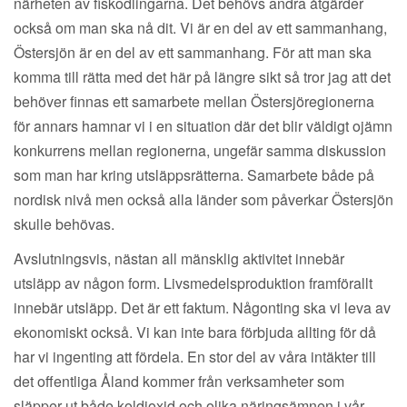
närheten av fiskodlingarna. Det behövs andra åtgärder
också om man ska nå dit. Vi är en del av ett sammanhang,
Östersjön är en del av ett sammanhang. För att man ska
komma till rätta med det här på längre sikt så tror jag att det
behöver finnas ett samarbete mellan Östersjöregionerna
för annars hamnar vi i en situation där det blir väldigt ojämn
konkurrens mellan regionerna, ungefär samma diskussion
som man har kring utsläppsrätterna. Samarbete både på
nordisk nivå men också alla länder som påverkar Östersjön
skulle behövas.
Avslutningsvis, nästan all mänsklig aktivitet innebär
utsläpp av någon form. Livsmedelsproduktion framförallt
innebär utsläpp. Det är ett faktum. Någonting ska vi leva av
ekonomiskt också. Vi kan inte bara förbjuda allting för då
har vi ingenting att fördela. En stor del av våra intäkter till
det offentliga Åland kommer från verksamheter som
släpper ut både koldioxid och olika näringsämnen i vår