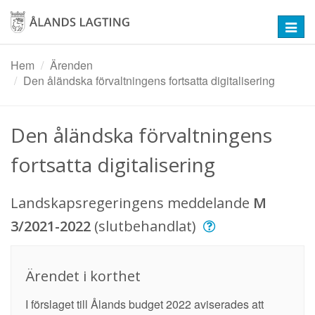
Hoppa
till
Toggl
huvudinnehåll
navig
Hem
Ärenden
Den åländska förvaltningens fortsatta digitalisering
Den åländska förvaltningens
fortsatta digitalisering
Landskapsregeringens meddelande
M
3/2021-2022
(slutbehandlat)
Ärendet i korthet
I förslaget till Ålands budget 2022 aviserades att