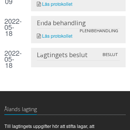
09
Läs protokollet
2022-
Enda behandling
05-
18
PLENIBEHANDLING
Läs protokollet
2022-
Lagtingets beslut
BESLUT
05-
18
Ålands lagting
Till lagtingets uppgifter hör att stifta lagar, att