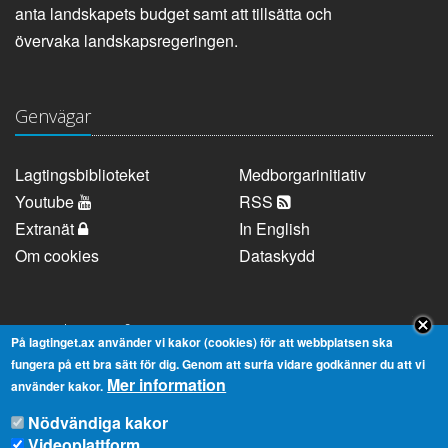
anta landskapets budget samt att tillsätta och
övervaka landskapsregeringen.
Genvägar
Lagtingsbiblioteket
Medborgarinitiativ
Youtube
RSS
Extranät
In English
Om cookies
Dataskydd
Kontaktuppgifter
På lagtinget.ax använder vi kakor (cookies) för att webbplatsen ska
fungera på ett bra sätt för dig. Genom att surfa vidare godkänner du att vi
Mer information
Strandgatan 37, AX-22100 Mariehamn
använder kakor.
Telefonnummer:
+358 18 25000
Nödvändiga kakor
E-
info@lagtinget.ax
Videoplattform