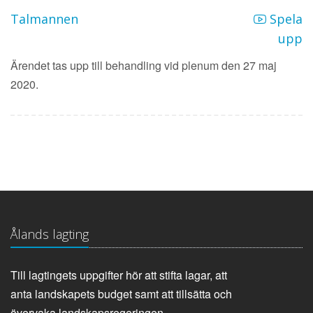
Talmannen
Spela
upp
Ärendet tas upp till behandling vid plenum den 27 maj
2020.
Ålands lagting
Till lagtingets uppgifter hör att stifta lagar, att
anta landskapets budget samt att tillsätta och
övervaka landskapsregeringen.