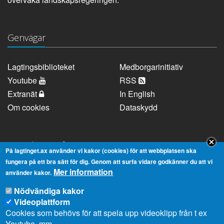
Genvägar
Lagtingsbiblioteket
Medborgarinitiativ
Youtube
RSS
Extranät
In English
Om cookies
Dataskydd
Kontaktuppgifter
På lagtinget.ax använder vi kakor (cookies) för att webbplatsen ska
fungera på ett bra sätt för dig. Genom att surfa vidare godkänner du att vi
Mer information
Strandgatan 37, AX-22100 Mariehamn
använder kakor.
Telefonnummer:
+358 18 25000
Nödvändiga kakor
E-
info@lagtinget.ax
Videoplattform
post:
Cookies som behövs för att spela upp videoklipp från t ex
Fler:
Kontakta lagtingets kansli
Youtube, mm