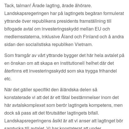
Tack, talman! Ärade lagting, ärade åhörare.
Landskapsregeringen har på lagtingets begäran formulerat
yttrande över republikens presidents framställning till
bifogade avtal om investeringsskydd mellan EU och
medlemsstaterna, inklusive Åland och Finland och å andra
sidan den socialistiska republiken Vietnam.
Som framgår av vårt yttrande bygger det här hela avtalet på
en önskan om att skapa en institutionell helhet där det
återfinns ett investeringsskydd som ska trygga frihandel
etc.
När det gäller specifikt den åländska delen så
konstaterade vi att det är ett fåtal bestämmelser inom det
här avtalskomplexet som berör lagtingets kompetens, men
dock så pass att det förutsätter lagtingets bifall.
Landskapsregeringens åsikt är att vi anser att lagtinget bör
samtycka till avtalet. Vi har konstaterat att under