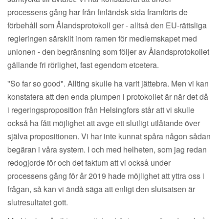
processens gång har från finländsk sida framförts de
förbehåll som Ålandsprotokoll ger - alltså den EU-rättsliga
regleringen särskilt inom ramen för medlemskapet med
unionen - den begränsning som följer av Ålandsprotokollet
gällande fri rörlighet, fast egendom etcetera.
"So far so good". Allting skulle ha varit jättebra. Men vi kan
konstatera att den enda plumpen i protokollet är när det då
i regeringsproposition från Helsingfors står att vi skulle
också ha fått möjlighet att avge ett slutligt utlåtande över
själva propositionen. Vi har inte kunnat spåra någon sådan
begäran i våra system. I och med helheten, som jag redan
redogjorde för och det faktum att vi också under
processens gång för år 2019 hade möjlighet att yttra oss i
frågan, så kan vi ändå säga att enligt den slutsatsen är
slutresultatet gott.