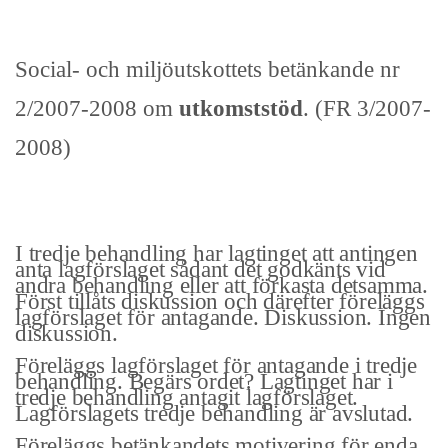
Social- och miljöutskottets betänkande nr
2/2007-2008 om
utkomststöd
. (FR 3/2007-
2008)
I tredje behandling har lagtinget att antingen
anta lagförslaget sådant det godkänts vid
andra behandling eller att förkasta detsamma.
Först tillåts diskussion och därefter föreläggs
lag­förslaget för antagande. Diskussion. Ingen
diskussion.
Föreläggs lagförslaget för antagande i tredje
behandling. Begärs ordet? Lag­tinget har i
tredje behandling antagit lagförslaget.
Lagförslagets tredje behandling är avslutad.
Föreläggs betänkandets motivering för enda