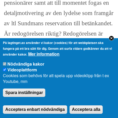
pensionärer samt att till momentet fogas en
detaljmotivering av den lydelse som framgår
av ltl Sundmans reservation till betänkandet.
Är redogörelsen riktig? Redogörelsen är
På lagtinget.ax använder vi kakor (cookies) för att webbplatsen ska
riktig. Omröstning kommer att verkställas..
fungera på ett bra sätt för dig. Genom att surfa vidare godkänner du att vi
Mer information
använder kakor.
Nödvändiga kakor
De som röstar med finansutskottets förslag
Videoplattform
röstar ja, de som röstar med ltl Sundmans
Cookies som behövs för att spela upp videoklipp från t ex
Youtube, mm
ändringsförslag röstar nej. Kan
Spara inställningar
omröstningspropositionen godkännas?
Omröstningspropositionen godkänd.
Acceptera enbart nödvändiga
Acceptera alla