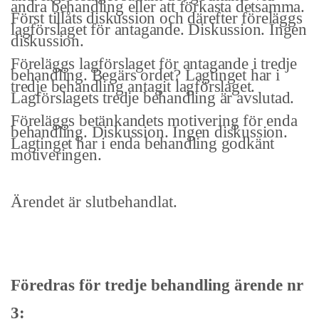
andra behandling eller att förkasta detsamma.
Först tillåts diskussion och därefter föreläggs
lag­förslaget för antagande. Diskussion. Ingen
diskussion.
Föreläggs lagförslaget för antagande i tredje
behandling. Begärs ordet? Lag­tinget har i
tredje behandling antagit lagförslaget.
Lagförslagets tredje behandling är avslutad.
Föreläggs betänkandets motivering för enda
be­handling. Diskussion. Ingen diskussion.
Lagtinget har i enda behandling godkänt
motiveringen.
Ärendet är slutbehandlat.
Föredras för tredje behandling ärende nr
3: