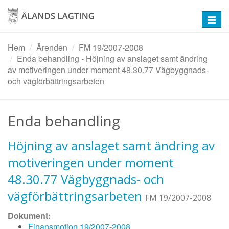
Hoppa
till
Toggl
huvudinnehåll
navig
Hem
Ärenden
FM 19/2007-2008
Enda behandling - Höjning av anslaget samt ändring
av motiveringen under moment 48.30.77 Vägbyggnads-
och vägförbättringsarbeten
Enda behandling
Höjning av anslaget samt ändring av
motiveringen under moment
48.30.77 Vägbyggnads- och
vägförbättringsarbeten
FM 19/2007-2008
Dokument:
Finansmotion 19/2007-2008