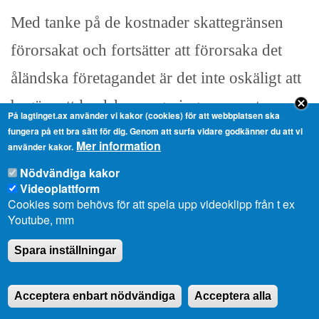
Med tanke på de kostnader skattegränsen
förorsakat och fortsätter att förorsaka det
åländska företagandet är det inte oskäligt att
begära att landskapsregeringen senast om ett
På lagtinget.ax använder vi kakor (cookies) för att webbplatsen ska
år lägger fram ett meddelande om vilka
fungera på ett bra sätt för dig. Genom att surfa vidare godkänner du att vi
Mer information
använder kakor.
framsteg som gjorts och vilka steg som
Nödvändiga kakor
väntar på vägen mot den osynliga
Videoplattform
Cookies som behövs för att spela upp videoklipp från t ex
skattegränsen.
Youtube, mm
Spara inställningar
Landskapsregeringsledamoten Lasse
Acceptera enbart nödvändiga
Acceptera alla
Wiklöf, replik: