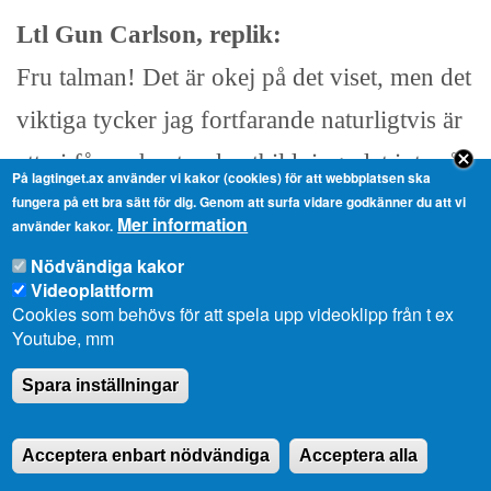
Ltl Gun Carlson, replik:
Fru talman! Det är okej på det viset, men det
viktiga tycker jag fortfarande naturligtvis är
att vi får en hantverksutbildning, det inte så
På lagtinget.ax använder vi kakor (cookies) för att webbplatsen ska
viktigt var och hur den är.
fungera på ett bra sätt för dig. Genom att surfa vidare godkänner du att vi
Mer information
använder kakor.
Det stöd som nu ges till
Nödvändiga kakor
ungdomsverksamhet innefattar väl också
Videoplattform
Cookies som behövs för att spela upp videoklipp från t ex
ungdomsförbundet såsom tidigare?
Youtube, mm
Spara inställningar
Landskapsregeringsledamot Camilla
Acceptera enbart nödvändiga
Acceptera alla
Gunell, replik: