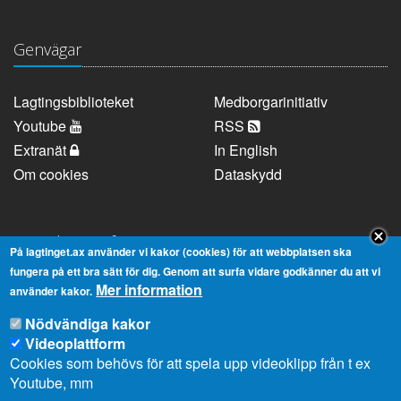
Genvägar
Lagtingsbiblioteket
Medborgarinitiativ
Youtube
RSS
Extranät
In English
Om cookies
Dataskydd
Kontaktuppgifter
På lagtinget.ax använder vi kakor (cookies) för att webbplatsen ska
fungera på ett bra sätt för dig. Genom att surfa vidare godkänner du att vi
Mer information
Strandgatan 37, AX-22100 Mariehamn
använder kakor.
Telefonnummer:
+358 18 25000
Nödvändiga kakor
E-
info@lagtinget.ax
Videoplattform
post:
Cookies som behövs för att spela upp videoklipp från t ex
Fler:
Kontakta lagtingets kansli
Youtube, mm