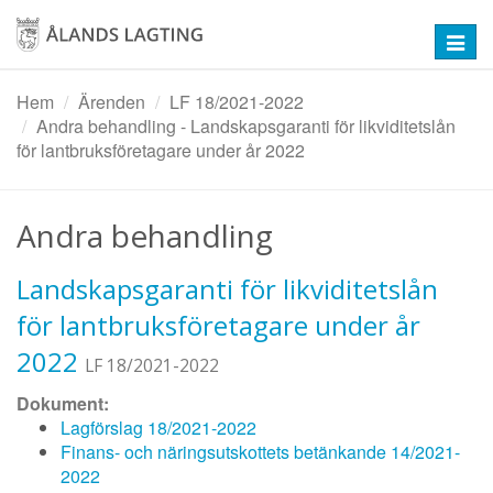
Hoppa
till
Toggl
huvudinnehåll
navig
Hem
Ärenden
LF 18/2021-2022
Andra behandling - Landskapsgaranti för likviditetslån
för lantbruksföretagare under år 2022
Andra behandling
Landskapsgaranti för likviditetslån
för lantbruksföretagare under år
2022
LF 18/2021-2022
Dokument:
Lagförslag 18/2021-2022
Finans- och näringsutskottets betänkande 14/2021-
2022