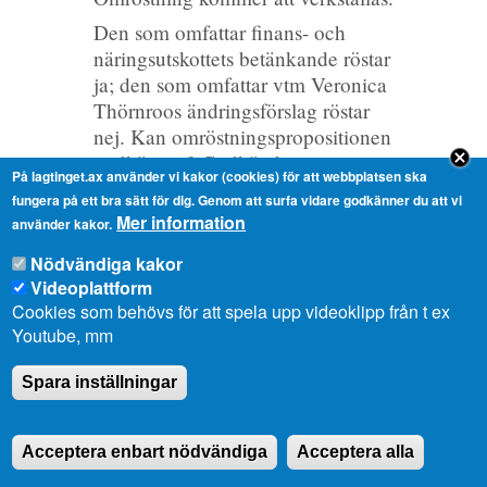
Den som omfattar finans- och
näringsutskottets betänkande röstar
ja; den som omfattar vtm Veronica
Thörnroos ändringsförslag röstar
nej. Kan omröstningspropositionen
godkännas? Godkänd.
På lagtinget.ax använder vi kakor (cookies) för att webbplatsen ska
Jag ber ja-röstarna resa sig. Jag ber
fungera på ett bra sätt för dig. Genom att surfa vidare godkänner du att vi
nej-röstarna resa sig. Talmannen
Mer information
använder kakor.
röstar ja.
Nödvändiga kakor
Majoritet för ja. Lagtinget har
Videoplattform
omfattat finans- och
Cookies som behövs för att spela upp videoklipp från t ex
näringsutskottets betänkande.
Youtube, mm
Föreläggs kap 760 KOSTNADER
Spara inställningar
FÖR VÄGHÅLLNING.
Begärs ordet?
Acceptera enbart nödvändiga
Acceptera alla
Vtm Veronica Thörnroos