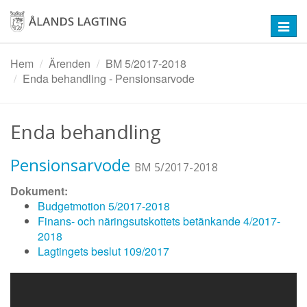
Hoppa
till
Toggl
huvudinnehåll
navig
Hem
Ärenden
BM 5/2017-2018
Enda behandling - Pensionsarvode
Enda behandling
Pensionsarvode
BM 5/2017-2018
Dokument:
Budgetmotion 5/2017-2018
Finans- och näringsutskottets betänkande 4/2017-
2018
Lagtingets beslut 109/2017