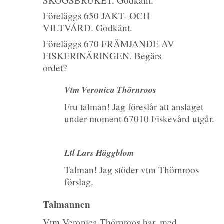
SKOGSBRUKET. Godkänt.
Föreläggs 650 JAKT- OCH
VILTVÅRD. Godkänt.
Föreläggs 670 FRÄMJANDE AV
FISKERINÄRINGEN. Begärs
ordet?
Vtm Veronica Thörnroos
Fru talman! Jag föreslår att anslaget
under moment 67010 Fiskevård utgår.
Ltl Lars Häggblom
Talman! Jag stöder vtm Thörnroos
förslag.
Talmannen
Vtm Veronica Thörnroos har, med