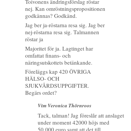
Toivonens ändringsförslag röstar
nej. Kan omröstningspropositionen
godkännas? Godkänd.
Jag ber ja-röstarna resa sig. Jag ber
nej-röstarna resa sig. Talmannen
röstar ja
Majoritet för ja. Lagtinget har
omfattat finans- och
näringsutskottets betänkande.
Föreläggs kap 420 ÖVRIGA
HÄLSO- OCH
SJUKVÅRDSUPPGIFTER.
Begärs ordet?
Vtm Veronica Thörnroos
Tack, talman!
Jag föreslår att anslaget
under moment 42000 höjs med
50 000 euro
samt att det till