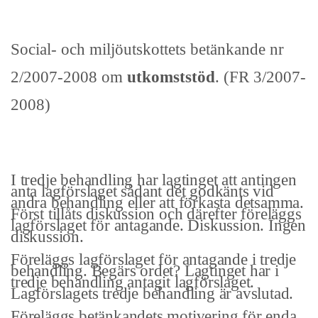
Social- och miljöutskottets betänkande nr
2/2007-2008 om
utkomststöd
. (FR 3/2007-
2008)
I tredje behandling har lagtinget att antingen
anta lagförslaget sådant det godkänts vid
andra behandling eller att förkasta detsamma.
Först tillåts diskussion och därefter föreläggs
lag­förslaget för antagande. Diskussion. Ingen
diskussion.
Föreläggs lagförslaget för antagande i tredje
behandling. Begärs ordet? Lag­tinget har i
tredje behandling antagit lagförslaget.
Lagförslagets tredje behandling är avslutad.
Föreläggs betänkandets motivering för enda