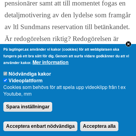
pensionärer samt att till momentet fogas en
detaljmotivering av den lydelse som framgår
av ltl Sundmans reservation till betänkandet.
Är redogörelsen riktig? Redogörelsen är
På lagtinget.ax använder vi kakor (cookies) för att webbplatsen ska
riktig. Omröstning kommer att verkställas..
fungera på ett bra sätt för dig. Genom att surfa vidare godkänner du att vi
Mer information
använder kakor.
Nödvändiga kakor
De som röstar med finansutskottets förslag
Videoplattform
röstar ja, de som röstar med ltl Sundmans
Cookies som behövs för att spela upp videoklipp från t ex
Youtube, mm
ändringsförslag röstar nej. Kan
Spara inställningar
omröstningspropositionen godkännas?
Omröstningspropositionen godkänd.
Acceptera enbart nödvändiga
Acceptera alla