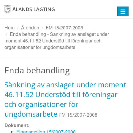
Hoppa
till
Toggl
huvudinnehåll
navig
Hem
Ärenden
FM 15/2007-2008
Enda behandling - Sänkning av anslaget under
moment 46.11.52 Understöd till föreningar och
organisationer för ungdomsarbete
Enda behandling
Sänkning av anslaget under moment
46.11.52 Understöd till föreningar
och organisationer för
ungdomsarbete
FM 15/2007-2008
Dokument:
Finansmotion 15/2007-2008