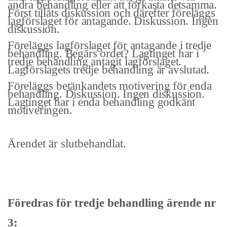
andra behandling eller att förkasta detsamma.
Först tillåts diskussion och därefter föreläggs
lag­förslaget för antagande. Diskussion. Ingen
diskussion.
Föreläggs lagförslaget för antagande i tredje
behandling. Begärs ordet? Lag­tinget har i
tredje behandling antagit lagförslaget.
Lagförslagets tredje behandling är avslutad.
Föreläggs betänkandets motivering för enda
be­handling. Diskussion. Ingen diskussion.
Lagtinget har i enda behandling godkänt
motiveringen.
Ärendet är slutbehandlat.
Föredras för tredje behandling ärende nr
3: