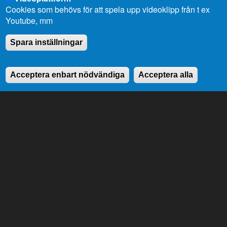
Cookies som behövs för att spela upp videoklipp från t ex
Youtube, mm
Spara inställningar
Acceptera enbart nödvändiga
Acceptera alla
Ålands lagting
Till lagtingets uppgifter hör att stifta lagar, att
anta landskapets budget samt att tillsätta och
övervaka landskapsregeringen.
Genvägar
Lagtingsbiblioteket
Medborgarinitiativ