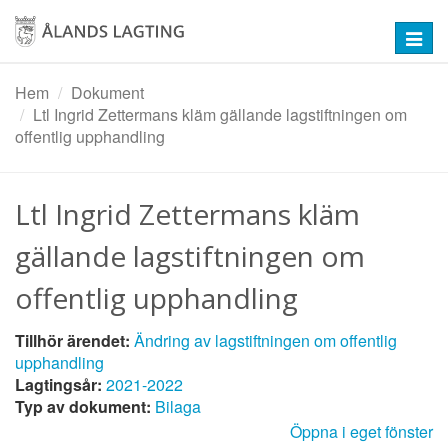
Hoppa
till
Toggl
huvudinnehåll
navig
Hem
Dokument
Ltl Ingrid Zettermans kläm gällande lagstiftningen om
offentlig upphandling
Ltl Ingrid Zettermans kläm
gällande lagstiftningen om
offentlig upphandling
Tillhör ärendet:
Ändring av lagstiftningen om offentlig
upphandling
Lagtingsår:
2021-2022
Typ av dokument:
Bilaga
Öppna i eget fönster