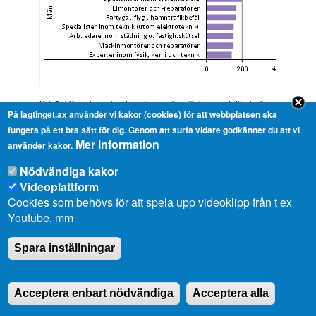
Not: De blå staplarna visar de vanligaste yrkena för kvinnor, de lila staplarna
På lagtinget.ax använder vi kakor (cookies) för att webbplatsen ska
fungera på ett bra sätt för dig. Genom att surfa vidare godkänner du att vi
för män.
Mer information
använder kakor.
Nödvändiga kakor
Videoplattform
Kvinnorna på Åland har en högre
Cookies som behövs för att spela upp videoklipp från t ex
Youtube, mm
sysselsättningsgrad än männen, vilket
avviker från övriga Norden och Europa.
Spara inställningar
År 2019 var den relativa
sysselsättningsgraden 79,6 procent för
Acceptera enbart nödvändiga
Acceptera alla