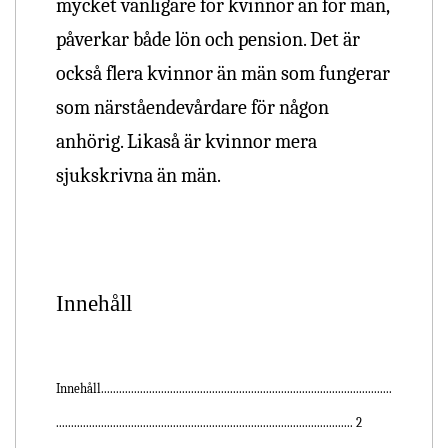
mycket vanligare för kvinnor än för män,
påverkar både lön och pension.
Det är
också flera kvinnor än män som fungerar
som närståendevårdare för någon
anhörig. Likaså är kvinnor mera
sjukskrivna än män.
Innehåll
Innehåll.................................................................................................
................................................................................................... 2