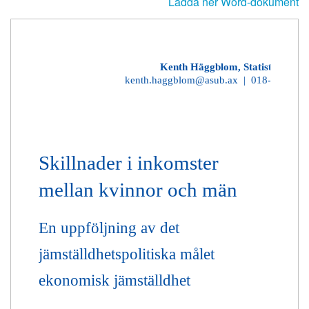
Ladda ner Word-dokument
Kenth Häggblom, Statistikchef
kenth.haggblom@asub.ax | 018-25497
Skillnader i inkomster
mellan kvinnor och män
En uppföljning av det
jämställdhetspolitiska målet
ekonomisk jämställdhet