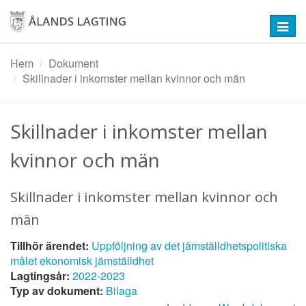
Hoppa
till
Toggl
huvudinnehåll
navig
Hem
Dokument
Skillnader i inkomster mellan kvinnor och män
Skillnader i inkomster mellan
kvinnor och män
Skillnader i inkomster mellan kvinnor och
män
Tillhör ärendet:
Uppföljning av det jämställdhetspolitiska
målet ekonomisk jämställdhet
Lagtingsår:
2022-2023
Typ av dokument:
Bilaga