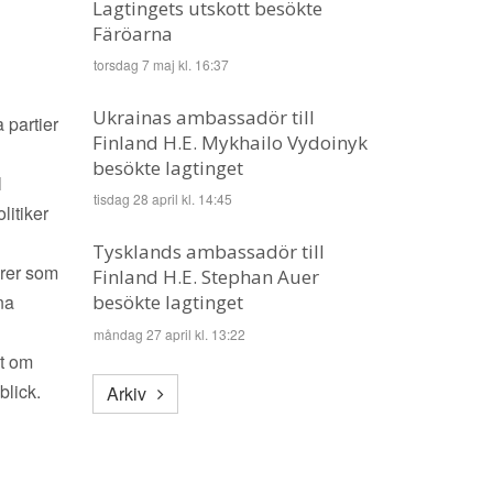
Lagtingets utskott besökte
Färöarna
torsdag 7 maj kl. 16:37
Ukrainas ambassadör till
 partier
Finland H.E. Mykhailo Vydoinyk
besökte lagtinget
l
tisdag 28 april kl. 14:45
litiker
Tysklands ambassadör till
örer som
Finland H.E. Stephan Auer
besökte lagtinget
na
måndag 27 april kl. 13:22
at om
blick.
Arkiv