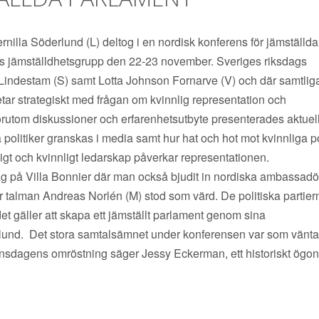
illa Söderlund (L) deltog i en nordisk konferens för jämställda
 jämställdhetsgrupp den 22-23 november. Sveriges riksdags
indestam (S) samt Lotta Johnson Fornarve (V) och där samtliga
ar strategiskt med frågan om kvinnlig representation och
örutom diskussioner och erfarenhetsutbyte presenterades aktuel
 politiker granskas i media samt hur hat och hot mot kvinnliga po
gt och kvinnligt ledarskap påverkar representationen.
 på Villa Bonnier där man också bjudit in nordiska ambassad
 talman Andreas Norlén (M) stod som värd. De politiska partier
det gäller att skapa ett jämställt parlament genom sina
rlund. Det stora samtalsämnet under konferensen var som vänt
d onsdagens omröstning säger Jessy Eckerman, ett historiskt ögon