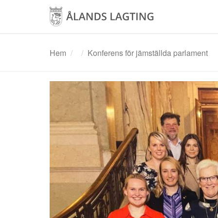
Hoppa
till
huvudinnehåll
Hem
Konferens för jämställda parlament