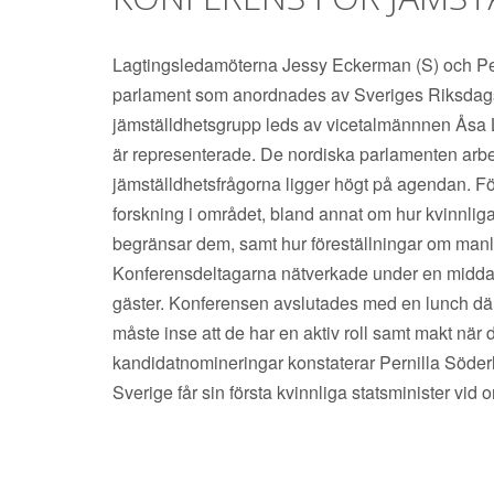
Lagtingsledamöterna Jessy Eckerman (S) och Pern
parlament som anordnades av Sveriges Riksdags
jämställdhetsgrupp leds av vicetalmännnen Åsa L
är representerade. De nordiska parlamenten arbet
jämställdhetsfrågorna ligger högt på agendan. F
forskning i området, bland annat om hur kvinnliga
begränsar dem, samt hur föreställningar om manli
Konferensdeltagarna nätverkade under en middag
gäster. Konferensen avslutades med en lunch där
måste inse att de har en aktiv roll samt makt när 
kandidatnomineringar konstaterar Pernilla Söde
Sverige får sin första kvinnliga statsminister vi