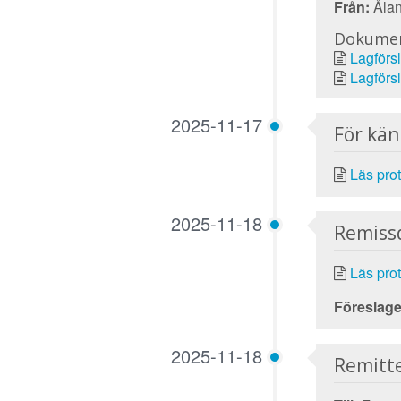
Från:
Ålan
Dokume
Lagförs
Lagförsl
2025-11-17
För kä
Läs prot
2025-11-18
Remiss
Läs prot
Föreslage
2025-11-18
Remitt