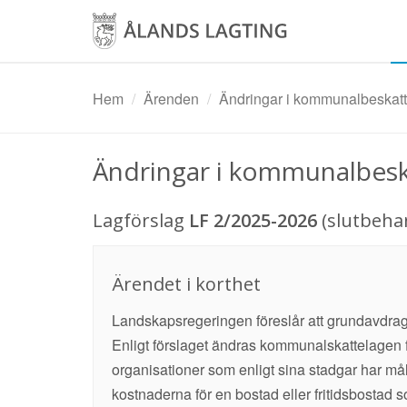
Hoppa
till
huvudinnehåll
Hem
Ärenden
Ändringar i kommunalbeskat
Ändringar i kommunalbes
Lagförslag
LF 2/2025-2026
(slutbeha
Ärendet i korthet
Landskapsregeringen föreslår att grundavdrage
Enligt förslaget ändras kommunalskattelagen 
organisationer som enligt sina stadgar har må
kostnaderna för en bostad eller fritidsbostad s