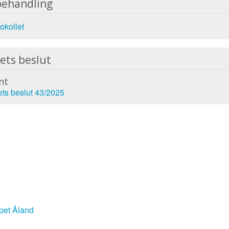
behandling
okollet
ets beslut
nt
ets beslut 43/2025
pet Åland