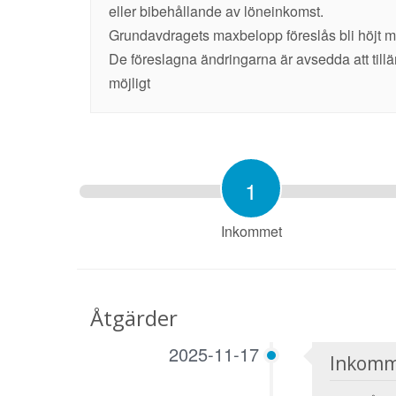
eller bibehållande av löneinkomst.
Grundavdragets maxbelopp föreslås bli höjt med
De föreslagna ändringarna är avsedda att till
möjligt
1
Inkommet
Åtgärder
2025-11-17
Inkomm