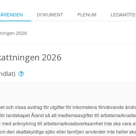
ÄRENDEN
DOKUMENT
PLENUM
LEDAMÖTE
tningen 2026
kattningen 2026
ndlat)
t och vissa avdrag för utgifter för inkomstens förvärvande ändr
för landskapet Åland så att medlemsavgifter till arbetsmarknad
l med anknytning till arbetsmarknadsverksamhet inte ska vara av
om den skattskyldige själv eller familjen använder inte heller ska