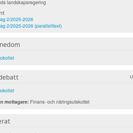
ds landskapsregering
nt
lag 2/2025-2026
ag 2/2025-2026 (parallelltext)
nnedom
okollet
debatt
U
okollet
n mottagare:
Finans- och näringsutskottet
erat