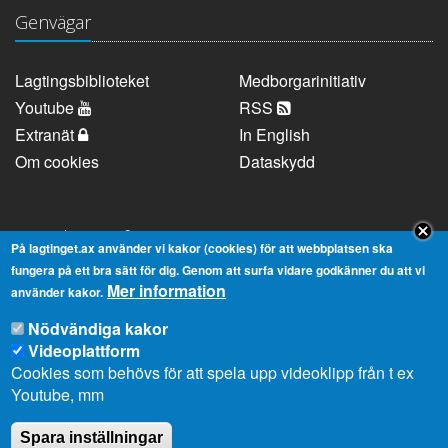
Genvägar
Lagtingsbiblioteket
Medborgarinitiativ
Youtube
RSS
Extranät
In English
Om cookies
Dataskydd
Kontaktuppgifter
På lagtinget.ax använder vi kakor (cookies) för att webbplatsen ska
fungera på ett bra sätt för dig. Genom att surfa vidare godkänner du att vi
Mer information
Strandgatan 37, AX-22100 Mariehamn
använder kakor.
Telefonnummer:
+358 18 25000
Nödvändiga kakor
E-
info@lagtinget.ax
Videoplattform
post:
Cookies som behövs för att spela upp videoklipp från t ex
Fler:
Kontakta lagtingets kansli
Youtube, mm
Spara inställningar