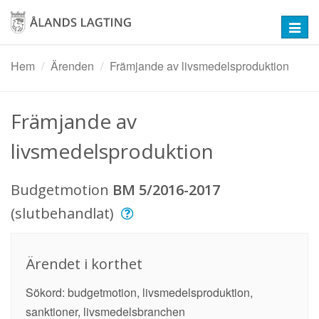
Hoppa
till
Toggl
huvudinnehåll
navig
Hem
Ärenden
Främjande av livsmedelsproduktion
Främjande av
livsmedelsproduktion
Budgetmotion
BM 5/2016-2017
(slutbehandlat)
Ärendet i korthet
Sökord: budgetmotion, livsmedelsproduktion,
sanktioner, livsmedelsbranchen