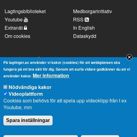
Lagtingsbiblioteket
Medborgarinitiativ
Youtube
RSS
Extranät
In English
Om cookies
Dataskydd
Kontaktuppgifter
På lagtinget.ax använder vi kakor (cookies) för att webbplatsen ska
fungera på ett bra sätt för dig. Genom att surfa vidare godkänner du att vi
Mer information
Strandgatan 37, AX-22100 Mariehamn
använder kakor.
Telefonnummer:
+358 18 25000
Nödvändiga kakor
E-
info@lagtinget.ax
Videoplattform
post:
Cookies som behövs för att spela upp videoklipp från t ex
Fler:
Kontakta lagtingets kansli
Youtube, mm
Spara inställningar