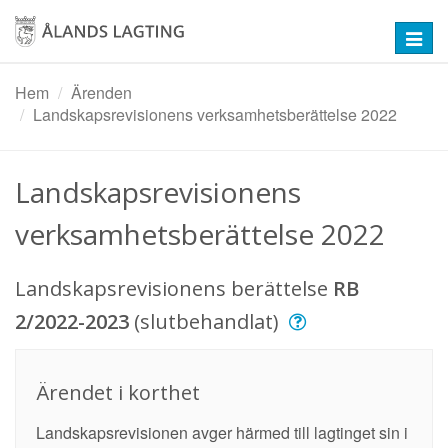
Hoppa
till
Toggl
huvudinnehåll
navig
Hem
Ärenden
Landskapsrevisionens verksamhetsberättelse 2022
Landskapsrevisionens
verksamhetsberättelse 2022
Landskapsrevisionens berättelse
RB
2/2022-2023
(slutbehandlat)
Ärendet i korthet
Landskapsrevisionen avger härmed till lagtinget sin i