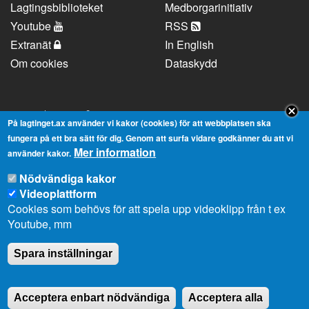
Lagtingsbiblioteket
Medborgarinitiativ
Youtube
RSS
Extranät
In English
Om cookies
Dataskydd
Kontaktuppgifter
På lagtinget.ax använder vi kakor (cookies) för att webbplatsen ska
fungera på ett bra sätt för dig. Genom att surfa vidare godkänner du att vi
Mer information
Strandgatan 37, AX-22100 Mariehamn
använder kakor.
Telefonnummer:
+358 18 25000
Nödvändiga kakor
E-
info@lagtinget.ax
Videoplattform
post:
Cookies som behövs för att spela upp videoklipp från t ex
Fler:
Kontakta lagtingets kansli
Youtube, mm
Spara inställningar
Acceptera enbart nödvändiga
Acceptera alla
2026 © Ålands Lagting