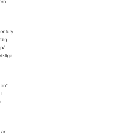
ern
century
rdig
 på
viktiga
den”.
i
m
 är