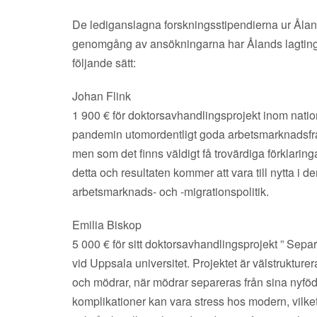
De lediganslagna forskningsstipendierna ur Åland
genomgång av ansökningarna har Ålands lagting
följande sätt:
Johan Flink
1 900 € för doktorsavhandlingsprojekt inom nat
pandemin utomordentligt goda arbetsmarknadsf
men som det finns väldigt få trovärdiga förklaringa
detta och resultaten kommer att vara till nytta i
arbetsmarknads- och -migrationspolitik.
Emilia Biskop
5 000 € för sitt doktorsavhandlingsprojekt ” Sepa
vid Uppsala universitet. Projektet är välstrukture
och mödrar, när mödrar separeras från sina nyföd
komplikationer kan vara stress hos modern, vilke