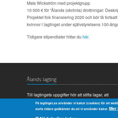
Mats Wickström med projektgrupp
10 000 € för ”Ålands (okrönta) drottningar: Deskri
Projektet fick finansiering 2020 och bör få fortsa
kvinnor i lagtinget under självstyrelsens 100-åriga
Tidigare stipendiater hittar du
här
.
Ålands lagting
Till lagtingets uppgifter hör att stifta lagar, att
anta landskapets budget samt att tillsätta och
På lagtinget.ax använder vi kakor (cookies) för att webb
Mer 
övervaka landskapsregeringen.
surfa vidare godkänner du att vi använder kakor.