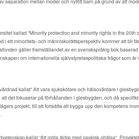
s av separation mellan moder och nyfött barn på grund av att mod
sitet kallad ”Minority protection and minority rights in the 20th 
i ett minoritets- och människorättsperspektiv kommer att bli fä
sfonden gäller framställandet av en svenskspråkig bok baserad
kunskapen om internationella självstyrelsepolitiska frågor som är 
årdnad kallat” Att vara sjukskötare och hälsovårdare i glesbyg
 att det fokuserar på förhållanden i glesbygden, och då specifikt 
gers projekt, till att fortsätta att bygga upp den kompetens ino
.
vetenskap kallat “Att möta äldre med psykisk ohälsa”. Projektet