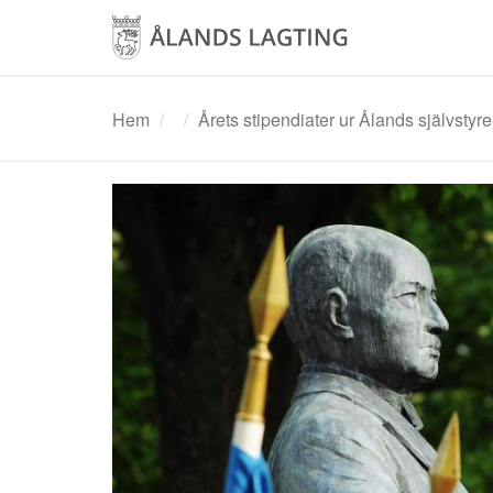
Hoppa
till
huvudinnehåll
Hem
Årets stipendiater ur Ålands självsty