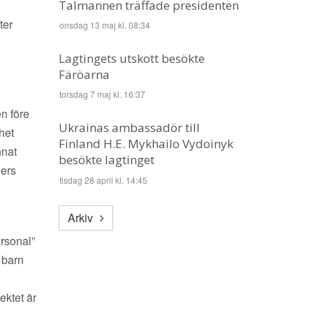
Talmannen träffade presidenten
ter
onsdag 13 maj kl. 08:34
Lagtingets utskott besökte
Färöarna
torsdag 7 maj kl. 16:37
n före
Ukrainas ambassadör till
het
Finland H.E. Mykhailo Vydoinyk
nnat
besökte lagtinget
ners
tisdag 28 april kl. 14:45
Arkiv
ersonal”
 barn
ektet är