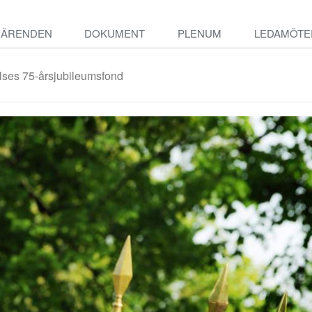
ÄRENDEN
DOKUMENT
PLENUM
LEDAMÖTE
relses 75-årsjubileumsfond