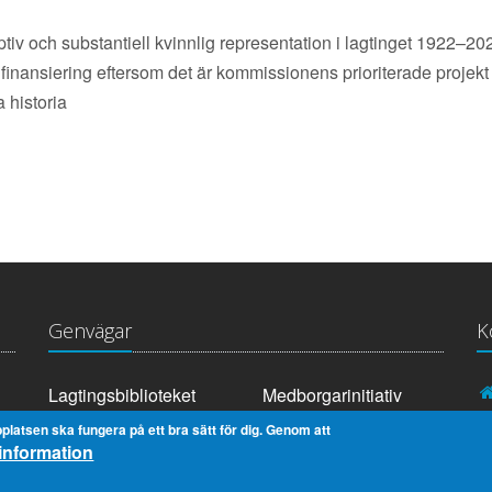
ptiv och substantiell kvinnlig representation i lagtinget 1922–202
tt finansiering eftersom det är kommissionens prioriterade projek
 historia
Genvägar
K
Lagtingsbiblioteket
Medborgarinitiativ
Youtube
RSS
platsen ska fungera på ett bra sätt för dig. Genom att
information
Extranät
In English
Om cookies
Dataskydd