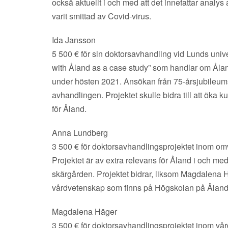
också aktuellt i och med att det innefattar analy
varit smittad av Covid-virus.
Ida Jansson
5 500 € för sin doktorsavhandling vid Lunds univer
with Åland as a case study” som handlar om Åland 
under hösten 2021. Ansökan från 75-årsjubileum
avhandlingen. Projektet skulle bidra till att öka 
för Åland.
Anna Lundberg
3 500 € för doktorsavhandlingsprojektet inom omv
Projektet är av extra relevans för Åland i och med
skärgården. Projektet bidrar, liksom Magdalena Hä
vårdvetenskap som finns på Högskolan på Åland
Magdalena Häger
3 500 € för doktorsavhandlingsprojektet inom vård