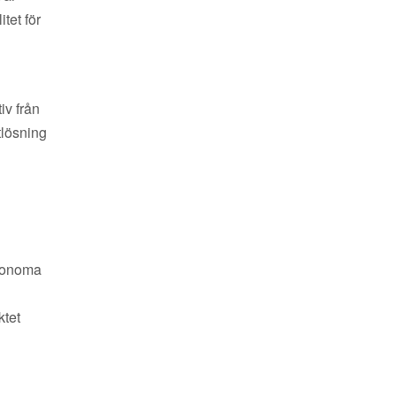
tet för
iv från
tlösning
utonoma
ktet