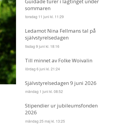
Guidade turer i lagtinget under
sommaren
torsdag 11 juni kl. 11:29
Ledamot Nina Fellmans tal på
självstyrelsedagen
tisdag 9 juni kl. 18:16
Till minnet av Folke Woivalin
lördag 6 juni kl. 21:24
Självstyrelsedagen 9 juni 2026
måndag 1 juni kl. 08:52
Stipendier ur jubileumsfonden
2026
måndag 25 maj kl. 13:25