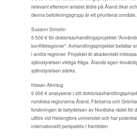
relevant eftersom antalet äldre på Åland ökar oc
denna befolkningsgrupp är ett prioriterat område, 
Susann Simolin
5 500 € för doktorsavhandlingsprojektet ”Användn
konfliktregioner”. Avhandlingsprojektet befattar 
i andra regioner. Projektet är akademiskt intres
självstyrelsen viktiga fråga. Ålands egen trovärd
självstyrelsen stärks.
Hasan Akintug
5 000 € analyserar i sitt doktorsavhandlingsproje
nordiska regionerna Åland, Färöarna och Grönland
forskningen är betydelsen av Nordiska rådet för 
utförs vid Helsingfors universitet och har potential
internationellt perspektiv i framtiden