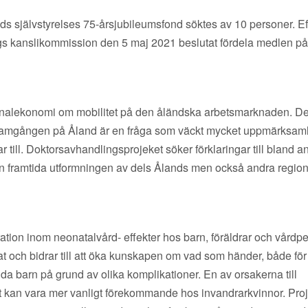
s självstyrelses 75-årsjubileumsfond söktes av 10 personer. Ef
s kanslikommission den 5 maj 2021 beslutat fördela medlen på
ionalekonomi om mobilitet på den åländska arbetsmarknaden. De
ramgången på Åland är en fråga som väckt mycket uppmärksam
r till. Doktorsavhandlingsprojeket söker förklaringar till bland a
 den framtida utformningen av dels Ålands men också andra regio
ration inom neonatalvård- effekter hos barn, föräldrar och vårdp
rat och bidrar till att öka kunskapen om vad som händer, både för
da barn på grund av olika komplikationer. En av orsakerna till
t kan vara mer vanligt förekommande hos invandrarkvinnor. Proj