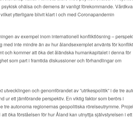
h psykisk ohälsa och demens är vanligt förekommande. Vårdkvali
vilket ytterligare blivit klart i och med Coronapandemin
ingen av exempel inom internationell konfliktlösning – perspekt
sig med inte mindre än av hur ålandsexemplet använts för konflik
sant och kommer att öka det åländska humankapitalet i denna för
ighet som part i framtida diskussioner och förhandlingar om
kt utvecklingen och genomförandet av ”utrikespolitik” i de tre a
 ur ett jämförande perspektiv. En viktig faktor som berörs i
de tre autonoma regionernas geopolitiska rörelseutrymme. Proje
 att öka förståelsen för hur Åland kan utnyttja självstyrelsen i ett