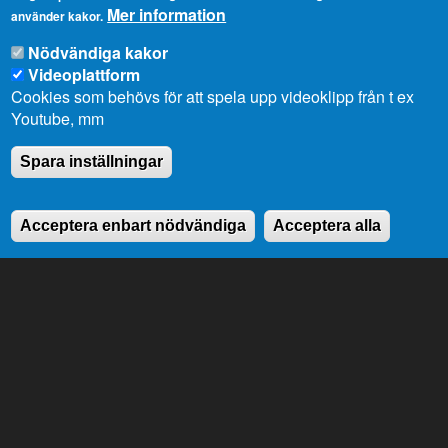
Mer information
övervaka landskapsregeringen.
använder kakor.
Nödvändiga kakor
Videoplattform
Genvägar
Cookies som behövs för att spela upp videoklipp från t ex
Youtube, mm
Lagtingsbiblioteket
Medborgarinitiativ
Spara inställningar
Youtube
RSS
Extranät
In English
Acceptera enbart nödvändiga
Acceptera alla
Om cookies
Dataskydd
Kontaktuppgifter
Strandgatan 37, AX-22100 Mariehamn
Telefonnummer:
+358 18 25000
E-
info@lagtinget.ax
post:
Fler:
Kontakta lagtingets kansli