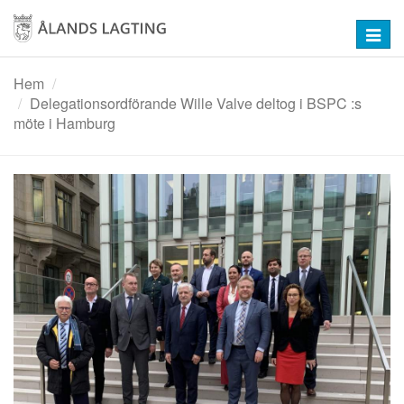
Hoppa
till
Toggl
huvudinnehåll
navig
Hem
Delegationsordförande Wille Valve deltog i BSPC :s
möte i Hamburg