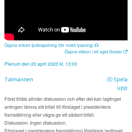
Öppna enbart ljudinspelning (för mobil lyssning)
Öppna videon i ett eget fönster
Plenum den 20 april 2020 kl. 13:00
Talmannen
Spela
upp
Först tillåts allmän diskussion och efter det kan lagtinget
antingen lämna sitt bifall till förslaget i presidentens
framställning eller vägra ge ett sådant bifall.
Diskussion. Ingen diskussion.
Förslaget i presidentens framställning föreläggs lagtinget