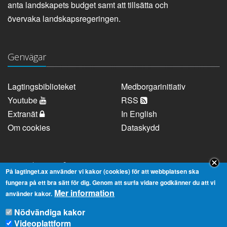
anta landskapets budget samt att tillsätta och
övervaka landskapsregeringen.
Genvägar
Lagtingsbiblioteket
Medborgarinitiativ
Youtube
RSS
Extranät
In English
Om cookies
Dataskydd
Kontaktuppgifter
På lagtinget.ax använder vi kakor (cookies) för att webbplatsen ska
fungera på ett bra sätt för dig. Genom att surfa vidare godkänner du att vi
Mer information
Strandgatan 37, AX-22100 Mariehamn
använder kakor.
Telefonnummer:
+358 18 25000
Nödvändiga kakor
E-
info@lagtinget.ax
Videoplattform