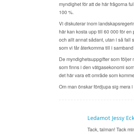
myndighet för att de här frågorna full
100 %.
Vi diskuterar inom landskapsregeri
här kan kosta upp till 60 000 för en
och allt annat sådant, utan i så f
som vi får återkomma till i samban
De myndighetsuppgifter som följer 
som finns i den vätgasekonomi som
det här vara ett område som kommer
Om man önskar fördjupa sig mera i f
Ledamot Jessy Ec
Tack, talman! Tack min