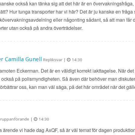
 kanske också kan tänka sig att det här är en övervakningsfråga,
sätt? Hur tunga transporter har vi här? Det är ju kanske en fråg
kövervakningsavdelning eller någonting sådant, så att man får det 
orter utan också på andra överträdelser.
r Camilla Gunell
Repliksvar |
14:30
amoten Eckerman. Det är en väldigt korrekt iakttagelse. När d
et också på polismyndigheten. Så även där behöver man diskutera 
vi förbättrar oss, kan man väl säga, på det här området när det gäl
ruppanförande |
14:30
ta ärende vi hade dag AxQF, så är väl temat för dagen produktio