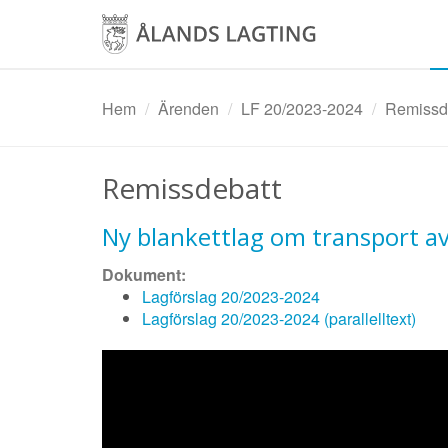
Hoppa
till
huvudinnehåll
Hem
Ärenden
LF 20/2023-2024
Remissde
Remissdebatt
Ny blankettlag om transport a
Dokument:
Lagförslag 20/2023-2024
Lagförslag 20/2023-2024 (parallelltext)