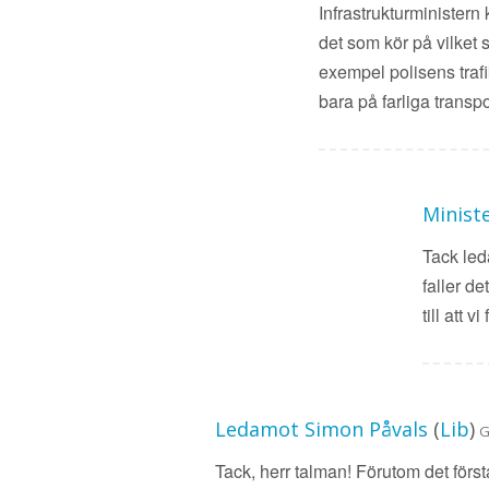
Infrastrukturministern
det som kör på vilket 
exempel polisens trafi
bara på farliga transp
Ministe
Tack led
faller d
till att 
Ledamot Simon Påvals
(
Lib
)
G
Tack, herr talman! Förutom det förs