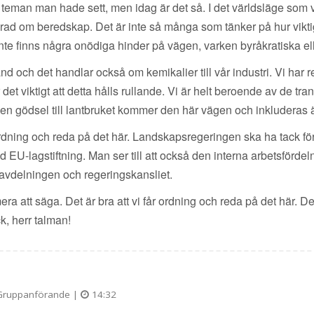
 teman man hade sett, men idag är det så. I det världsläge som
rad om beredskap. Det är inte så många som tänker på hur viktigt 
 inte finns några onödiga hinder på vägen, varken byråkratiska el
 och det handlar också om kemikalier till vår industri. Vi har rel
det viktigt att detta hålls rullande. Vi är helt beroende av de tr
Även gödsel till lantbruket kommer den här vägen och inkluderas 
r ordning och reda på det här. Landskapsregeringen ska ha tack f
 EU-lagstiftning. Man ser till att också den interna arbetsfördel
ravdelningen och regeringskansliet.
ra att säga. Det är bra att vi får ordning och reda på det här. De
k, herr talman!
ruppanförande |
14:32