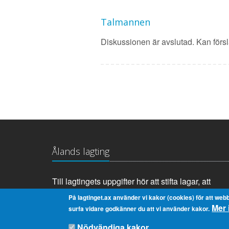
Talmannen
Diskussionen är avslutad. Kan förslag
Ålands lagting
Till lagtingets uppgifter hör att stifta lagar, att
anta landskapets budget samt att tillsätta och
På lagtinget.ax använder vi kakor (cookies) för att webb
Mer 
övervaka landskapsregeringen.
surfa vidare godkänner du att vi använder kakor.
Nödvändiga kakor