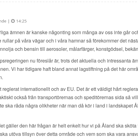
nde |
14:25
Farliga ämnen är kanske någonting som många av oss inte går oc
. De rullar på våra vägar och i våra hamnar så förekommer det nä
rännolja och bensin till aerosoler, målarfärger, konstgödsel, be
regeringen nu föreslår är, trots det aktuella och intressanta ämn
nen. Vi har tidigare haft bland annat lagstiftning på det här områ
n.
t reglerat internationellt och av EU. Det är ett väldigt hårt regl
Faktiskt också från transportörernas och speditörernas sida så vil
inte ska råda några olikheter när man då kör i land i landskapet Å
et gäller den här frågan är helt enkelt hur vi på Åland ska sköta 
ka utöva tillsyn över detta område och vem som ska vara ansva