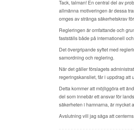
Tack, talman! En central del av pro
allmänna motiveringen är dessa tra
omges av stränga säkerhetskrav för 
Regleringen är omfattande och grundar
fastställs både på internationell oc
Det övergripande syftet med regleri
samordning och reglering.
När det gäller förslagets administr
regeringskansliet, får i uppdrag att u
Detta kommer att möjliggöra ett änd
del som innebär ett ansvar för lan
säkerheten i hamnarna, är mycket akt
Avslutning vill jag säga att centern