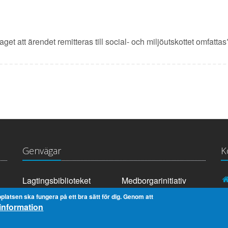
et att ärendet remitteras till social- och miljöutskottet omfattas?
Genvägar
K
Lagtingsbiblioteket
Medborgarinitiativ
Youtube
RSS
platsen ska fungera på ett bra sätt för dig. Genom att
information
Extranät
In English
Om cookies
Dataskydd