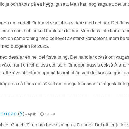
följs och sköts på ett hyggligt sätt. Man kan nog säga att det under 
ngen en modell för hur vi ska jobba vidare med det här. Det fi
 person som helt enkelt hanterar det här. Men dock inte bara tran
all som en samordning med behovet av stärkt kompetens inom be
d med budgeten för 2025.
med detta är en hel del förvaltning. Det handlar också om vätga
 växer runt omkring oss och som förhoppningsvis också Åland k
 att kräva allt större uppmärksamhet än vad det kanske gör i da
rågorna så finns det säkert en mängd intressanta frågeställninga
kerman
(
S
)
Replik |
14:29
ister Gunell för en bra beskrivning av ärendet. Det gäller ju inte