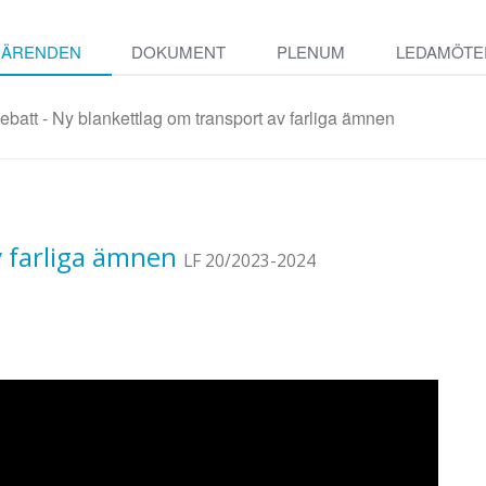
ÄRENDEN
DOKUMENT
PLENUM
LEDAMÖTE
batt - Ny blankettlag om transport av farliga ämnen
v farliga ämnen
LF 20/2023-2024