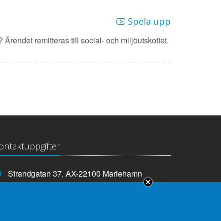
Spela upp
 Ärendet remitteras till social- och miljöutskottet.
ontaktuppgifter
Strandgatan 37, AX-22100 Mariehamn
Telefonnummer:
+358 18 25000
E-
info@lagtinget.ax
post:
Fler:
Kontakta lagtingets kansli