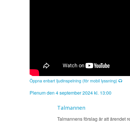
Öppna enbart ljudinspelning (för mobil lyssning)
Plenum den 4 september 2024 kl. 13:00
Talmannen
Talmannens förslag är att ärendet rem