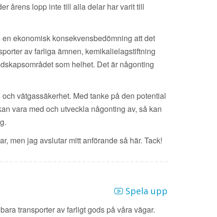
årens lopp inte till alla delar har varit till
nns en ekonomisk konsekvensbedömning att det
sporter av farliga ämnen, kemikalielagstiftning
redskapsområdet som helhet. Det är någonting
s och vätgassäkerhet. Med tanke på den potential
an vara med och utveckla någonting av, så kan
g.
r, men jag avslutar mitt anförande så här. Tack!
Spela upp
 bara transporter av farligt gods på våra vägar.