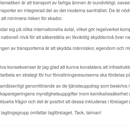
blematiken är att transport av farliga ämnen är oundvikligt, oavs
nsporter en integrerad del av det moderna samhället. De är nödv
att minimera risken för skador.
 sig på olika internationella avtal, vilket gör regelverket komple
h nationell nivå för att säkerställa en likvärdig skyddsnivå över 
ngen av transporterna är att skydda människor, egendom och miljön
ativa konsekvenser är jag glad att kunna konstatera att infrastr
tarbeta en strategi för hur förvaltningsresurserna ska fördelas på e
amålsenligt genomförande av de tjänsteuppdrag som beskrivs i fö
dskapsregeringens myndighetsuppgifter inom kemikaliesäkerhet
uella frågor och det är positivt att dessa inkluderas i förslaget
s lagtingsgrupp omfattar lagförslaget. Tack, talman!