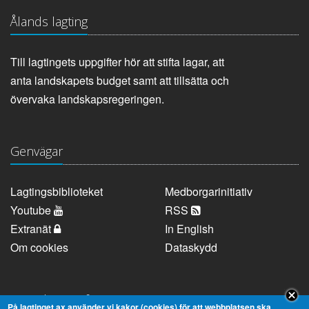
Ålands lagting
Till lagtingets uppgifter hör att stifta lagar, att
anta landskapets budget samt att tillsätta och
övervaka landskapsregeringen.
Genvägar
Lagtingsbiblioteket
Medborgarinitiativ
Youtube
RSS
Extranät
In English
Om cookies
Dataskydd
Kontaktuppgifter
På lagtinget.ax använder vi kakor (cookies) för att webbplatsen ska