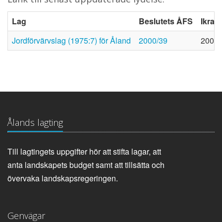
Lag
Beslutets ÅFS
Ikraf
Jordförvärvslag (1975:7) för Åland
2000/39
2000-
Ålands lagting
Till lagtingets uppgifter hör att stifta lagar, att
anta landskapets budget samt att tillsätta och
övervaka landskapsregeringen.
Genvägar