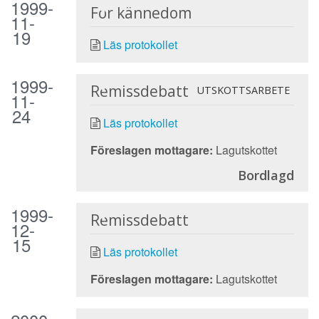
1999-
För kännedom
11-
19
Läs protokollet
1999-
Remissdebatt
UTSKOTTSARBETE
11-
24
Läs protokollet
Föreslagen mottagare:
Lagutskottet
Bordlagd
1999-
Remissdebatt
12-
15
Läs protokollet
Föreslagen mottagare:
Lagutskottet