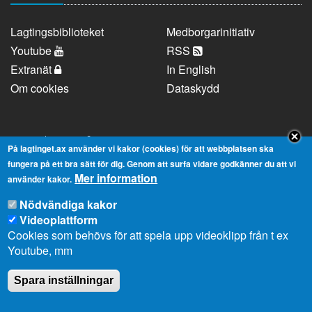
Lagtingsbiblioteket
Medborgarinitiativ
Youtube
RSS
Extranät
In English
Om cookies
Dataskydd
Kontaktuppgifter
På lagtinget.ax använder vi kakor (cookies) för att webbplatsen ska
fungera på ett bra sätt för dig. Genom att surfa vidare godkänner du att vi
Mer information
Strandgatan 37, AX-22100 Mariehamn
använder kakor.
Telefonnummer:
+358 18 25000
Nödvändiga kakor
E-
info@lagtinget.ax
Videoplattform
post:
Cookies som behövs för att spela upp videoklipp från t ex
Fler:
Kontakta lagtingets kansli
Youtube, mm
Spara inställningar