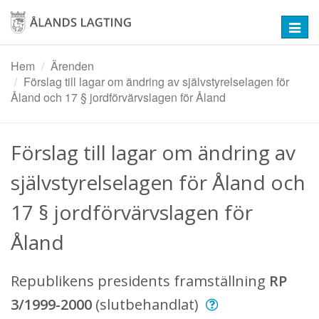
Hoppa
till
Toggl
huvudinnehåll
navig
Hem
Ärenden
Förslag till lagar om ändring av självstyrelselagen för
Åland och 17 § jordförvärvslagen för Åland
Förslag till lagar om ändring av
självstyrelselagen för Åland och
17 § jordförvärvslagen för
Åland
Republikens presidents framställning
RP
3/1999-2000
(slutbehandlat)