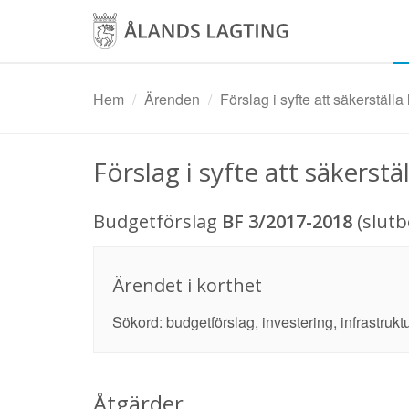
Hoppa
till
huvudinnehåll
Hem
Ärenden
Förslag i syfte att säkerställa
Förslag i syfte att säkerst
Budgetförslag
BF 3/2017-2018
(slut
Ärendet i korthet
Sökord: budgetförslag, investering, infrastruktu
Åtgärder