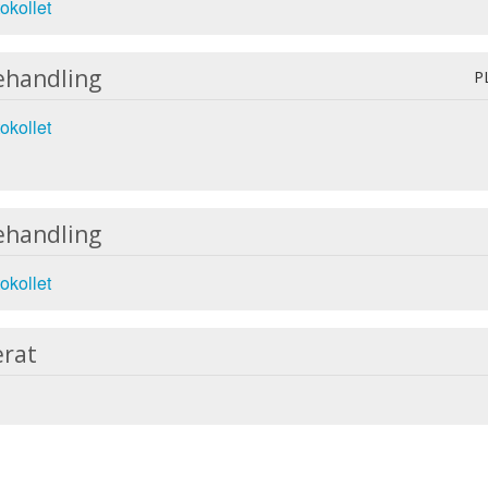
okollet
ehandling
P
okollet
ehandling
okollet
erat