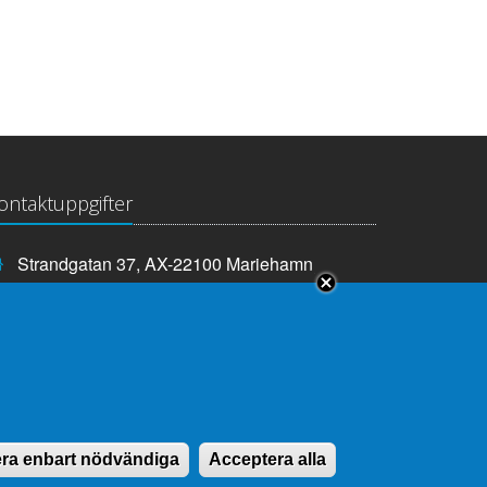
ontaktuppgifter
Strandgatan 37, AX-22100 Mariehamn
Telefonnummer:
+358 18 25000
E-
info@lagtinget.ax
post:
Fler:
Kontakta lagtingets kansli
ra enbart nödvändiga
Acceptera alla