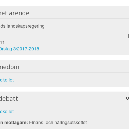
et ärende
ds landskapsregering
nt
örslag 3/2017-2018
nnedom
okollet
debatt
U
okollet
n mottagare:
Finans- och näringsutskottet