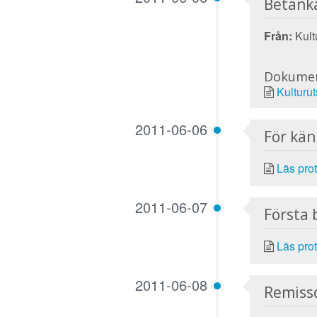
Betänk
Från:
Kultu
Dokume
Kulturu
2011-06-06
För kä
Läs prot
2011-06-07
Första 
Läs prot
2011-06-08
Remiss