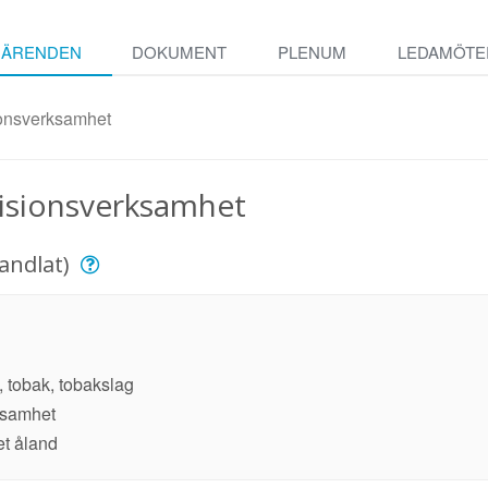
ÄRENDEN
DOKUMENT
PLENUM
LEDAMÖTE
ionsverksamhet
visionsverksamhet
andlat)
, tobak, tobakslag
rksamhet
et åland