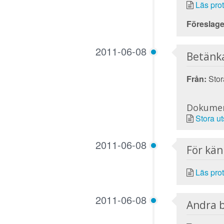
Läs prot
Föreslage
2011-06-08
Betänk
Från:
Stora
Dokume
Stora u
2011-06-08
För kä
Läs prot
2011-06-08
Andra 