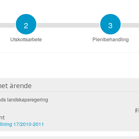
2
3
Utskottsarbete
Plenibehandling
et ärende
ds landskapsregering
F
nt
llning 17/2010-2011