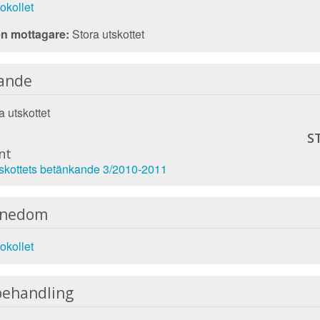
okollet
n mottagare:
Stora utskottet
ande
 utskottet
S
nt
tskottets betänkande 3/2010-2011
nnedom
okollet
behandling