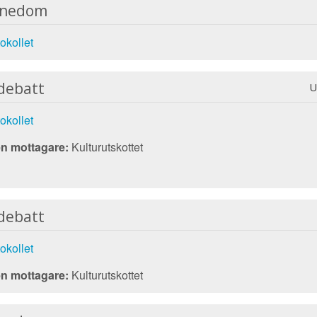
nnedom
okollet
debatt
U
okollet
n mottagare:
Kulturutskottet
debatt
okollet
n mottagare:
Kulturutskottet