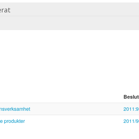
erat
Beslu
onsverksamhet
2011:9
e produkter
2011/9