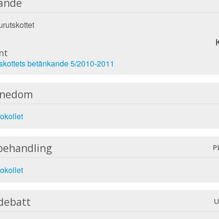
ande
rutskottet
nt
tskottets betänkande 5/2010-2011
nnedom
okollet
behandling
P
okollet
debatt
U