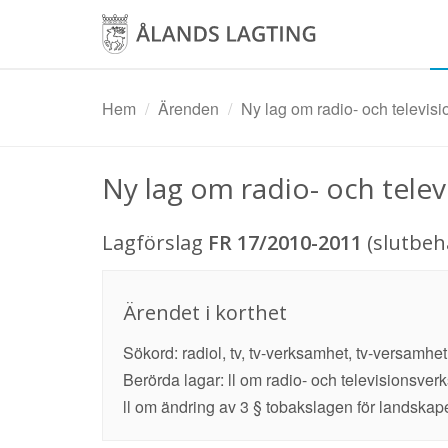
Hoppa
till
huvudinnehåll
Hem
Ärenden
Ny lag om radio- och televis
Ny lag om radio- och tele
Lagförslag
FR 17/2010-2011
(slutbeh
Ärendet i korthet
Sökord: radiol, tv, tv-verksamhet, tv-versamhet
Berörda lagar: ll om radio- och televisionsve
ll om ändring av 3 § tobakslagen för landskap