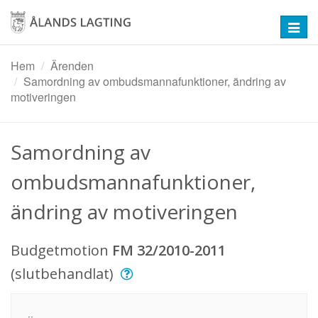
Hoppa
till
Toggl
huvudinnehåll
navig
Hem
Ärenden
Samordning av ombudsmannafunktioner, ändring av
motiveringen
Samordning av
ombudsmannafunktioner,
ändring av motiveringen
Budgetmotion
FM 32/2010-2011
(slutbehandlat)