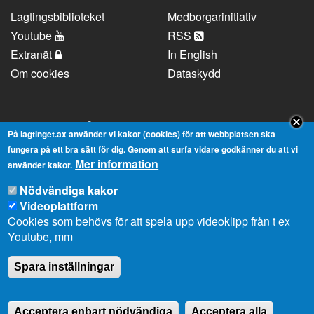
Lagtingsbiblioteket
Medborgarinitiativ
Youtube
RSS
Extranät
In English
Om cookies
Dataskydd
Kontaktuppgifter
På lagtinget.ax använder vi kakor (cookies) för att webbplatsen ska
fungera på ett bra sätt för dig. Genom att surfa vidare godkänner du att vi
Mer information
Strandgatan 37, AX-22100 Mariehamn
använder kakor.
Telefonnummer:
+358 18 25000
Nödvändiga kakor
E-
info@lagtinget.ax
Videoplattform
post:
Cookies som behövs för att spela upp videoklipp från t ex
Fler:
Kontakta lagtingets kansli
Youtube, mm
Spara inställningar
Acceptera enbart nödvändiga
Acceptera alla