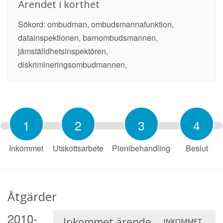
Ärendet i korthet
Sökord: ombudman, ombudsmannafunktion,
datainspektionen, barnombudsmannen,
jämställdhetsinspektören,
diskrimineringsombudmannen,
1
2
3
4
Inkommet
Utskottsarbete
Plenibehandling
Beslut
Åtgärder
2010-
Inkommet ärende
INKOMMET