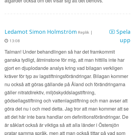
åtgärder också om det visar sig att det behövs.
Ledamot Simon Holmström
Spela
Replik |
upp
13:08
Talman! Under behandlingen så har det framkommit
ganska tydligt, åtminstone för mig, att man hittills inte har
gjort en djuplodande analys kring vad bilagan verkligen
kräver för typ av lagstiftningsförändringar. Bilagan kommer
nu också att göras gällande på Åland och förändringarna
gäller nitratdirektiv, miljöskyddslagstiftning,
gödsellagstiftning och vattenlagstiftning och man avser att
göra det nu i och med detta. Jag tror att man kommer att se
att det här inte bara handlar om definitionsförändringar. De
är såklart också är viktiga så att alla länder i Östersjön
pratar samma språk, men att man också tittar på vad som