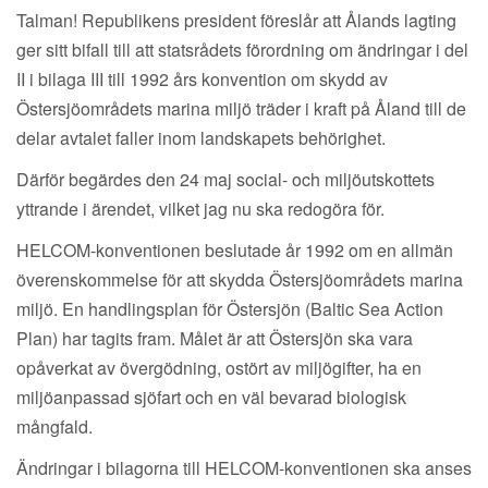
Talman! Republikens president föreslår att Ålands lagting
ger sitt bifall till att statsrådets förordning om ändringar i del
II i bilaga III till 1992 års konvention om skydd av
Östersjöområdets marina miljö träder i kraft på Åland till de
delar avtalet faller inom landskapets behörighet.
Därför begärdes den 24 maj social- och miljöutskottets
yttrande i ärendet, vilket jag nu ska redogöra för.
HELCOM-konventionen beslutade år 1992 om en allmän
överenskommelse för att skydda Östersjöområdets marina
miljö. En handlingsplan för Östersjön (Baltic Sea Action
Plan) har tagits fram. Målet är att Östersjön ska vara
opåverkat av övergödning, ostört av miljögifter, ha en
miljöanpassad sjöfart och en väl bevarad biologisk
mångfald.
Ändringar i bilagorna till HELCOM-konventionen ska anses