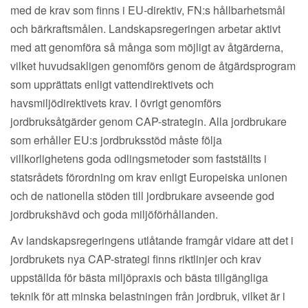
med de krav som finns i EU-direktiv, FN:s hållbarhetsmål
och bärkraftsmålen. Landskapsregeringen arbetar aktivt
med att genomföra så många som möjligt av åtgärderna,
vilket huvudsakligen genomförs genom de åtgärdsprogram
som upprättats enligt vattendirektivets och
havsmiljödirektivets krav. I övrigt genomförs
jordbruksåtgärder genom CAP-strategin. Alla jordbrukare
som erhåller EU:s jordbruksstöd måste följa
villkorlighetens goda odlingsmetoder som fastställts i
statsrådets förordning om krav enligt Europeiska unionen
och de nationella stöden till jordbrukare avseende god
jordbrukshävd och goda miljöförhållanden.
Av landskapsregeringens utlåtande framgår vidare att det i
jordbrukets nya CAP-strategi finns riktlinjer och krav
uppställda för bästa miljöpraxis och bästa tillgängliga
teknik för att minska belastningen från jordbruk, vilket är i