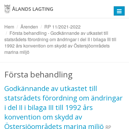
Hoppa
till
Toggl
huvudinnehåll
navig
Hem
Ärenden
RP 11/2021-2022
Första behandling - Godkännande av utkastet till
statsrådets förordning om ändringar i del II i bilaga III till
1992 års konvention om skydd av Östersjöområdets
marina miljö
Första behandling
Godkännande av utkastet till
statsrådets förordning om ändringar
i del II i bilaga III till 1992 års
konvention om skydd av
Östersjöområdets marina miljö
RP