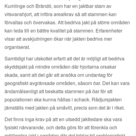
Kumlinge och Brändö, som har en jaktbar stam av
vitsvanshjort, att införa arealkrav så att stammen kan
förvaltas och övervakas. Att bedriva jakt på större områden
kan leda till en bättre kvalitet på stammen. Erfarenheter
visar att avskjutningen ökar när jakten bedrivs mer
organiserat.
Samtidigt har utskottet erfarit att det är möjligt att bedriva
skyddsjakt på mindre områden där hjortarna orsakar
skada, samt att det går att ansöka om undantag för
geografiskt avgränsade områden, såsom öar. Det kan vara
ändamålsenligt att beskatta stammen på öar för att
populationen ska kunna hållas i schack. Rådjursjakten
jämställs med jakten på småvilt, precis som det är i riket.
Det finns inga krav på att en utsedd jaktledare ska vara
fysiskt närvarande, och detta görs för att förenkla och
möjliggöra jakt i områden där det börjar bli problematiskt