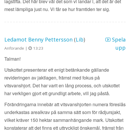
lagstifta. Det här blev väl det som vi landar i, att det är det
mest lämpliga just nu. Vi får se hur framtiden ter sig.
Ledamot Benny Pettersson
(
Lib
)
Spela
upp
Anförande |
13:23
Talman!
Utskottet presenterar ett enigt betänkande gällande
revideringen av jaktlagen, främst med fokus på
vitsvanshjort. Det har varit en lång process, och utskottet
har verkligen gjort ett grundligt arbete, vill jag påstå.
Förändringarna innebär att vitsvanshjorten numera föreslås
underkastas arealkrav på samma sätt som för rådjursjakt,
vilket kräver 150 hektar sammanhängande mark. Utskottet
konstaterar att det finns ett uttryckligt önskemål, främst från