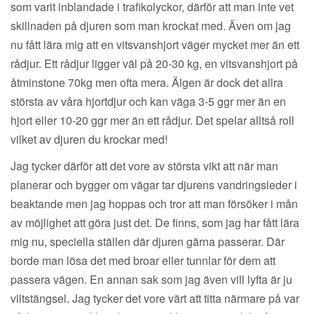
som varit inblandade i trafikolyckor, därför att man inte vet
skillnaden på djuren som man krockat med. Även om jag
nu fått lära mig att en vitsvanshjort väger mycket mer än ett
rådjur. Ett rådjur ligger väl på 20-30 kg, en vitsvanshjort på
åtminstone 70kg men ofta mera. Älgen är dock det allra
största av våra hjortdjur och kan väga 3-5 ggr mer än en
hjort eller 10-20 ggr mer än ett rådjur. Det spelar alltså roll
vilket av djuren du krockar med!
Jag tycker därför att det vore av största vikt att när man
planerar och bygger om vägar tar djurens vandringsleder i
beaktande men jag hoppas och tror att man försöker i mån
av möjlighet att göra just det. De finns, som jag har fått lära
mig nu, speciella ställen där djuren gärna passerar. Där
borde man lösa det med broar eller tunnlar för dem att
passera vägen. En annan sak som jag även vill lyfta är ju
viltstängsel. Jag tycker det vore värt att titta närmare på var