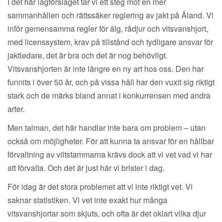
I det här lagförslaget tar vi ett steg mot en mer
sammanhållen och rättssäker reglering av jakt på Åland. Vi
inför gemensamma regler för älg, rådjur och vitsvanshjort,
med licenssystem, krav på tillstånd och tydligare ansvar för
jaktledare, det är bra och det är nog behövligt.
Vitsvanshjorten är inte längre en ny art hos oss. Den har
funnits i över 50 år, och på vissa håll har den vuxit sig riktigt
stark och de märks bland annat i konkurrensen med andra
arter.
Men talman, det här handlar inte bara om problem – utan
också om möjligheter. För att kunna ta ansvar för en hållbar
förvaltning av viltstammarna krävs dock att vi vet vad vi har
att förvalta. Och det är just här vi brister i dag.
För idag är det stora problemet att vi inte riktigt vet. Vi
saknar statistiken. Vi vet inte exakt hur många
vitsvanshjortar som skjuts, och ofta är det oklart vilka djur