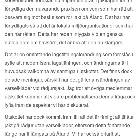
konventionen föreslås nu implementeras i jaktlagen för att
förtydliga den nuvarande praxisen om vem som har rätt att
besvära sig mot beslut som rör jakt på Åland. Det här har
förtydligats så att det är lokala miljöorganisationer som har
den här rätten. Detta har redan intygats vid en ganska
nutida dom om havsörn, det är bra att den nu klargörs.
Det är en omfattande lagstiftningsförändring som föreslås i
syfte att modernisera lagstiftningen, och ändringarna är i
huvudsak välkomna av samtliga i utskottet. Det finns dock
delade meningar, särskilt när det gäller användningen av
varselkläder vid rådjursjakt. Jag tror att övriga medlemmar i
utskottet kommer att vidare problematisera denna fråga och
lyfta fram de aspekter vi har diskuterat.
Utskottet har dock kommit fram till att det är rimligt att tillåta
jakt på rådjur utan varselkläder, eftersom detta förfarande
länge har tillämpats på Åland. Vi har också erfarit att