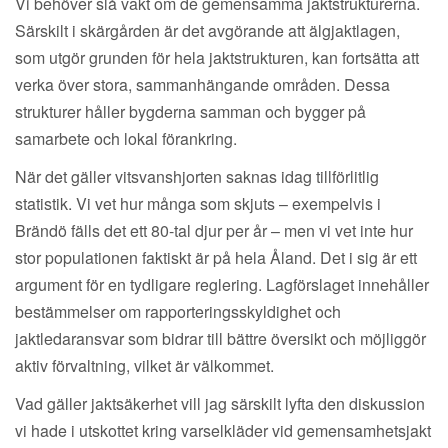
Vi behöver slå vakt om de gemensamma jaktstrukturerna.
Särskilt i skärgården är det avgörande att älgjaktlagen,
som utgör grunden för hela jaktstrukturen, kan fortsätta att
verka över stora, sammanhängande områden. Dessa
strukturer håller bygderna samman och bygger på
samarbete och lokal förankring.
När det gäller vitsvanshjorten saknas idag tillförlitlig
statistik. Vi vet hur många som skjuts – exempelvis i
Brändö fälls det ett 80-tal djur per år – men vi vet inte hur
stor populationen faktiskt är på hela Åland. Det i sig är ett
argument för en tydligare reglering. Lagförslaget innehåller
bestämmelser om rapporteringsskyldighet och
jaktledaransvar som bidrar till bättre översikt och möjliggör
aktiv förvaltning, vilket är välkommet.
Vad gäller jaktsäkerhet vill jag särskilt lyfta den diskussion
vi hade i utskottet kring varselkläder vid gemensamhetsjakt