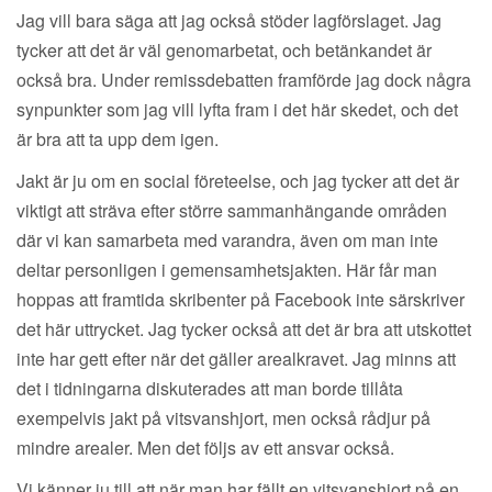
Jag vill bara säga att jag också stöder lagförslaget. Jag
tycker att det är väl genomarbetat, och betänkandet är
också bra. Under remissdebatten framförde jag dock några
synpunkter som jag vill lyfta fram i det här skedet, och det
är bra att ta upp dem igen.
Jakt är ju om en social företeelse, och jag tycker att det är
viktigt att sträva efter större sammanhängande områden
där vi kan samarbeta med varandra, även om man inte
deltar personligen i gemensamhetsjakten. Här får man
hoppas att framtida skribenter på Facebook inte särskriver
det här uttrycket. Jag tycker också att det är bra att utskottet
inte har gett efter när det gäller arealkravet. Jag minns att
det i tidningarna diskuterades att man borde tillåta
exempelvis jakt på vitsvanshjort, men också rådjur på
mindre arealer. Men det följs av ett ansvar också.
Vi känner ju till att när man har fällt en vitsvanshjort på en