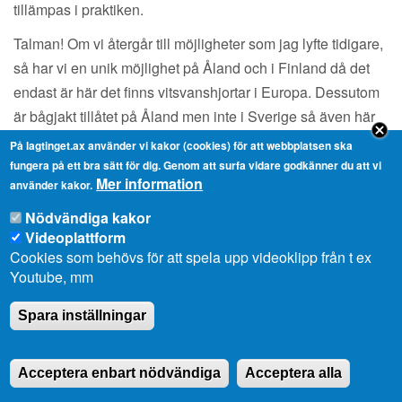
tillämpas i praktiken.
Talman! Om vi återgår till möjligheter som jag lyfte tidigare,
så har vi en unik möjlighet på Åland och i Finland då det
endast är här det finns vitsvanshjortar i Europa. Dessutom
är bågjakt tillåtet på Åland men inte i Sverige så även här
kan det finnas möjligheter att locka jaktturism till Åland.
På lagtinget.ax använder vi kakor (cookies) för att webbplatsen ska
Jakt är verkligen en möjlig utvecklings nisch inom
fungera på ett bra sätt för dig. Genom att surfa vidare godkänner du att vi
Mer information
använder kakor.
turismen. Det finns några få aktörer på den åländska
marknaden men jag är övertygad om att det finns stora
Nödvändiga kakor
möjligheter kring det. Varje jaktdag innebär lokala
Videoplattform
Cookies som behövs för att spela upp videoklipp från t ex
inkomster – genom boende, måltider, transporter och
Youtube, mm
troféjakt. I vissa länder betalar gäster stora summor för just
den typen av upplevelser. Här har vi en potential som vi
Spara inställningar
borde ta vara på, men på ett ansvarsfullt sätt. Problemet är
väl kanske det att de finns så få markägare på Åland med
Acceptera enbart nödvändiga
Acceptera alla
större sammanhängande markområden. Det är svårt för