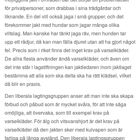
för privatpersoner, som drabbas i sina trädgårdar och
liknande. En del vill också jaga i små grupper, och det
förekommer jakt med hundar som jagar många olika
viltslag. Man kanske har tänkt jaga räv, men hunden tar
upp ett rådjur, då kan man fälla djuret utan att ha gjort något
fel. Precis som i riket finns det inget krav på varselkläder.
De allra flesta använder ändå varselkläder, och även om
det inte står i lagstiftningen kan jaktledaren inom jaktlaget
bestämma att alla som ska delta ska ha rätt klädsel, vilket
då blir en praxis.
Den liberala lagtingsgruppen anser att man inte ska skapa
förbud och påbud som är mycket svåra, för att inte säga
omöjliga, att övervaka, som till exempel krav på
varselkläder. För älg och vitsvanshjort är det krav på
varselkläder då den jakten sker med kulvapen som är
farliga på långa avstånd. Den liberala lagtingsgruppen