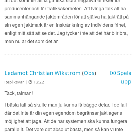
att det kommer att få ganska stora negativa effekter för
producenter och för trafiksäkerheten. Att tvinga folk att ha
sammanhängande jaktområden för att själva ha jakträtt på
sin egen jaktmark är en inskränkning av individens frihet,
enligt mitt sätt att se det. Jag tycker inte att det här blir bra,
men nu är det som det är.
Ledamot Christian Wikström
(
Obs
)
Spela
upp
Repliksvar |
13:22
Tack, talman!
I bästa fall så skulle man ju kunna få bägge delar. I de fall
där det inte är din egen egendom begränsar jaktlagens
möjlighet att jaga. Att de här systemen ska kunna fungera
parallellt. Det vore det absolut bästa, men så kan vi inte