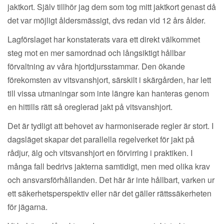
jaktkort. Själv tillhör jag dem som tog mitt jaktkort genast då
det var möjligt åldersmässigt, dvs redan vid 12 års ålder.
Lagförslaget har konstaterats vara ett direkt välkommet
steg mot en mer samordnad och långsiktigt hållbar
förvaltning av våra hjortdjursstammar. Den ökande
förekomsten av vitsvanshjort, särskilt i skärgården, har lett
till vissa utmaningar som inte längre kan hanteras genom
en hittills rätt så oreglerad jakt på vitsvanshjort.
Det är tydligt att behovet av harmoniserade regler är stort. I
dagsläget skapar det parallella regelverket för jakt på
rådjur, älg och vitsvanshjort en förvirring i praktiken. I
många fall bedrivs jakterna samtidigt, men med olika krav
och ansvarsförhållanden. Det här är inte hållbart, varken ur
ett säkerhetsperspektiv eller när det gäller rättssäkerheten
för jägarna.