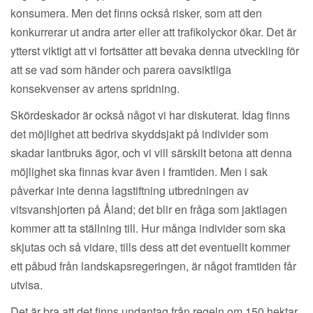
konsumera. Men det finns också risker, som att den
konkurrerar ut andra arter eller att trafikolyckor ökar. Det är
ytterst viktigt att vi fortsätter att bevaka denna utveckling för
att se vad som händer och parera oavsiktliga
konsekvenser av artens spridning.
Skördeskador är också något vi har diskuterat. Idag finns
det möjlighet att bedriva skyddsjakt på individer som
skadar lantbruks ägor, och vi vill särskilt betona att denna
möjlighet ska finnas kvar även i framtiden. Men i sak
påverkar inte denna lagstiftning utbredningen av
vitsvanshjorten på Åland; det blir en fråga som jaktlagen
kommer att ta ställning till. Hur många individer som ska
skjutas och så vidare, tills dess att det eventuellt kommer
ett påbud från landskapsregeringen, är något framtiden får
utvisa.
Det är bra att det finns undantag från regeln om 150 hektar