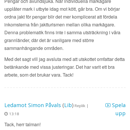
Pengar och avundsjuka. När individuella markägare
upplåter mark i utbyte idag mot kött, går bra. Om vi börjar
ordna jakt för pengar blir det mer komplicerat att fördela
inkomsterna från jaktturismen mellan olika markägare.
Denna problematik finns inte i samma utsträckning i våra
grannländer, där det är vanligare med större
sammanhängande områden.
Med det sagt vill jag avsluta med att utskottet omfattar detta
betänkande med vissa justeringar. Det har varit ett bra
arbete, som det brukar vara. Tack!
Ledamot Simon Påvals
(
Lib
)
Spela
Replik |
upp
13:18
Tack, herr talman!