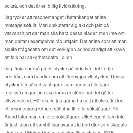
också, och det är en billig livförsäkring.
Jag tycker att resonemanget i betänkandet är lite
motsägelsefullt. Man diskuterar älgjakt och jakt på
vitsvanshjort där man ska bära dessa kläder, men inte om
man deltar i exempelvis rådjursjakt. Det är lite som att man
skulle ifrågasätta om det verkligen är nödvändigt att kräva
att folk har säkerhetsbälte i bilen.
Jag tänkte också på ett stycke på sida två, det tredje
nedifrån, som handlar om att förebygga viltolyckor. Dessa
olyckor blir säkert vanligare, som nämnts i tidigare
replikväxlingar, och skadorna är större när det gäller
vitsvanshjort. Här skulle jag gärna ha sett att utskottet fört
ett resonemang kring ersättning till eftersöksjägare. På
Åland talar man om eftersöksjägare, vilket egentligen inte
är jakt, utan ett samhällsansvar att ta bort djur som skadats
i trafiken. I Finland kallas det storviltsassistans, SRB,