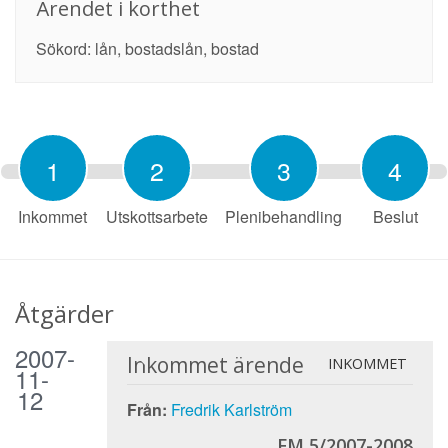
Ärendet i korthet
Sökord: lån, bostadslån, bostad
1
2
3
4
Inkommet
Utskottsarbete
Plenibehandling
Beslut
Åtgärder
2007-
Inkommet ärende
INKOMMET
11-
12
Från:
Fredrik Karlström
FM 5/2007-2008