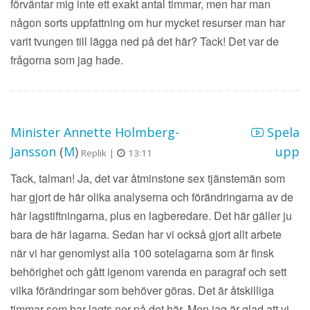
förväntar mig inte ett exakt antal timmar, men har man
någon sorts uppfattning om hur mycket resurser man har
varit tvungen till lägga ned på det här? Tack! Det var de
frågorna som jag hade.
Minister Annette Holmberg-
Spela
Jansson
(
M
)
upp
Replik |
13:11
Tack, talman! Ja, det var åtminstone sex tjänstemän som
har gjort de här olika analyserna och förändringarna av de
här lagstiftningarna, plus en lagberedare. Det här gäller ju
bara de här lagarna. Sedan har vi också gjort allt arbete
när vi har genomlyst alla 100 sotelagarna som är finsk
behörighet och gått igenom varenda en paragraf och sett
vilka förändringar som behöver göras. Det är åtskilliga
timmar som har lagts ner på det här. Men jag är glad att vi