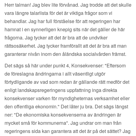
Herr talman! Jag blev lite förvånad. Jag trodde att det skulle
vara längre talarlista för det är viktiga frågor som vi
behandlar. Jag har full förståelse för att regeringen har
hamnat i en synnerligen knepig sits när det gäller de här
frågorna. Jag tycker att det är bra att de undviker
rättsosäkerhet. Jag tycker framförallt att det är bra att man
garanterar nivån inom den åländska socialvården främst.
Det sägs så här under punkt 4, Konsekvenser: "Eftersom
de föreslagna ändringarna i allt väsentligt utgör
förtydligande av vad som redan är gällande rätt medför det
enligt landskapsregeringens uppfattning inga direkta
konsekvenser varken för myndigheternas verksamhet eller
den offentliga ekonomin." Det låter ju bra. Det sägs längst
ner: "De ekonomiska konsekvenserna av ändringen är
mycket små för kommunerna". Jag undrar om man från
regeringens sida kan garantera att det är på det sättet? Jag