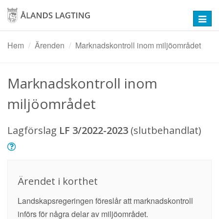
Hoppa
till
Toggl
huvudinnehåll
navig
Hem
Ärenden
Marknadskontroll inom miljöområdet
Marknadskontroll inom
miljöområdet
Lagförslag
LF 3/2022-2023
(slutbehandlat)
Ärendet i korthet
Landskapsregeringen föreslår att marknadskontroll
införs för några delar av miljöområdet.