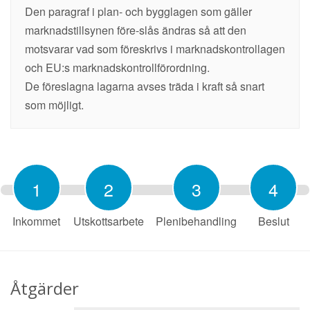
Den paragraf i plan- och bygglagen som gäller
marknadstillsynen före-slås ändras så att den
motsvarar vad som föreskrivs i marknadskontrollagen
och EU:s marknadskontrollförordning.
De föreslagna lagarna avses träda i kraft så snart
som möjligt.
1
2
3
4
Inkommet
Utskottsarbete
Plenibehandling
Beslut
Åtgärder