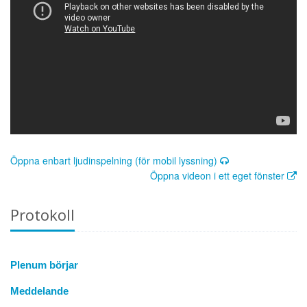
Öppna enbart ljudinspelning (för mobil lyssning)
Öppna videon i ett eget fönster
Protokoll
Plenum börjar
Meddelande