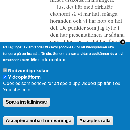
Just det här med cirkulär
ekonomi så vi har haft många
höranden och vi har hört en hel
del. De punkter som jag lyfte i
den här presentationen är sådana
som vi har sett att det har funnits
På lagtinget.ax använder vi kakor (cookies) för att webbplatsen ska
behov av att lyfta vidare.
fungera på ett bra sätt för dig. Genom att surfa vidare godkänner du att vi
Mer information
använder kakor.
Ltl Ingrid Johansson, replik
Nödvändiga kakor
Tack, talman! Jag skulle gärna
Videoplattform
höra lite om hur man från
Cookies som behövs för att spela upp videoklipp från t ex
utskottet har resonerat kring
Youtube, mm
begreppet cirkulär ekonomi och
möjligheterna för Åland. Kanske
Spara inställningar
vi kan få höra lite kort om det
även om det inte finns med i
skrift från utskottets sida?
Acceptera enbart nödvändiga
Acceptera alla