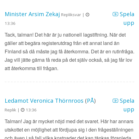
Minister Arsim Zekaj
Spela
Repliksvar |
upp
13:36
Tack, talman! Det här är ju nationell lagstiftning. När det
gäller att begära registerutdrag från ett annat land än
Finland så då måste jag få återkomma. Det är en rutinfråga.
Jag vill jätte gärna få reda på det själv också, så jag får lov
att återkomma till frågan.
Ledamot Veronica Thörnroos
(
PÅ
)
Spela
upp
Replik |
13:36
Talman! Jag är mycket nöjd med det svaret. Här har annars
utskottet en möjlighet att fördjupa sig i den frågeställningen
och även i så fall vilka kostnader det kan tänkas föranleda