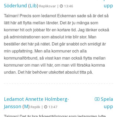
Söderlund
(
Lib
)
upp
Repliksvar |
13:46
Talman! Precis som ledamot Eckerman sade så är det så
lätt här att flytta mellan länder. Det är ju många som
kommer hit och jobbar för en kortare tid. Jag tänker också
på administrationen som absolut inte blir stor. Man
beställer det här på nätet. Det går snabbt och smidigt är
min uppfattning. Men alla kommuner och alla
kommunalförbund, så visst kan man också flytta mellan
kommuner om man vill här, om man vill försöka komma
undan. Det här behöver utskottet absolut titta på.
Ledamot Annette Holmberg-
Spela
Jansson
(
M
)
upp
Replik |
13:47
Talman! Det är bra frågeställningar som ledamoten lyfte