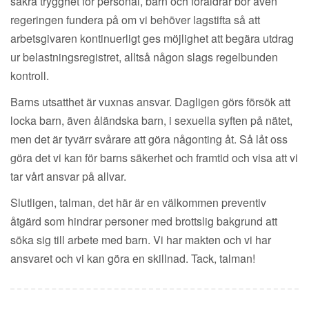
säkra trygghet för personal, barn och föräldrar bör även
regeringen fundera på om vi behöver lagstifta så att
arbetsgivaren kontinuerligt ges möjlighet att begära utdrag
ur belastningsregistret, alltså någon slags regelbunden
kontroll.
Barns utsatthet är vuxnas ansvar. Dagligen görs försök att
locka barn, även åländska barn, i sexuella syften på nätet,
men det är tyvärr svårare att göra någonting åt. Så låt oss
göra det vi kan för barns säkerhet och framtid och visa att vi
tar vårt ansvar på allvar.
Slutligen, talman, det här är en välkommen preventiv
åtgärd som hindrar personer med brottslig bakgrund att
söka sig till arbete med barn. Vi har makten och vi har
ansvaret och vi kan göra en skillnad. Tack, talman!