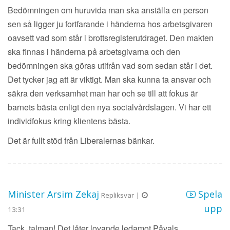
Bedömningen om huruvida man ska anställa en person
sen så ligger ju fortfarande i händerna hos arbetsgivaren
oavsett vad som står i brottsregisterutdraget. Den makten
ska finnas i händerna på arbetsgivarna och den
bedömningen ska göras utifrån vad som sedan står i det.
Det tycker jag att är viktigt. Man ska kunna ta ansvar och
säkra den verksamhet man har och se till att fokus är
barnets bästa enligt den nya socialvårdslagen. Vi har ett
individfokus kring klientens bästa.
Det är fullt stöd från Liberalernas bänkar.
Minister Arsim Zekaj
Spela
Repliksvar |
upp
13:31
Tack, talman! Det låter lovande ledamot Påvals.