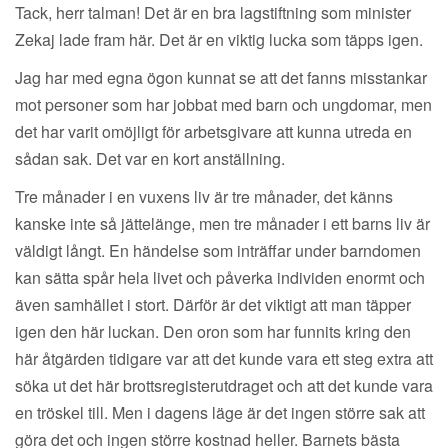
Tack, herr talman! Det är en bra lagstiftning som minister
Zekaj lade fram här. Det är en viktig lucka som täpps igen.
Jag har med egna ögon kunnat se att det fanns misstankar
mot personer som har jobbat med barn och ungdomar, men
det har varit omöjligt för arbetsgivare att kunna utreda en
sådan sak. Det var en kort anställning.
Tre månader i en vuxens liv är tre månader, det känns
kanske inte så jättelänge, men tre månader i ett barns liv är
väldigt långt. En händelse som inträffar under barndomen
kan sätta spår hela livet och påverka individen enormt och
även samhället i stort. Därför är det viktigt att man täpper
igen den här luckan. Den oron som har funnits kring den
här åtgärden tidigare var att det kunde vara ett steg extra att
söka ut det här brottsregisterutdraget och att det kunde vara
en tröskel till. Men i dagens läge är det ingen större sak att
göra det och ingen större kostnad heller. Barnets bästa