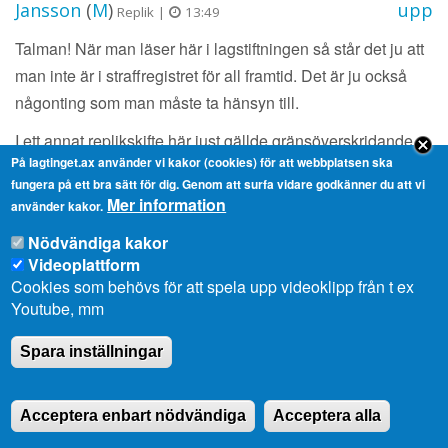
Jansson
(
M
)
upp
Replik |
13:49
Talman! När man läser här i lagstiftningen så står det ju att
man inte är i straffregistret för all framtid. Det är ju också
någonting som man måste ta hänsyn till.
I ett annat replikskifte här just gällde gränsöverskridande
På lagtinget.ax använder vi kakor (cookies) för att webbplatsen ska
register. Min uppfattning är att en kontinuerlig diskussion
fungera på ett bra sätt för dig. Genom att surfa vidare godkänner du att vi
inom det nordiska pågår. Tidigare satt jag i Nordiska
Mer information
använder kakor.
ministerrådet, men nu också nu i Nordiska rådet och det
Nödvändiga kakor
här lyfts ju hela tiden. Hur kan vi se till att stoppa det här
Videoplattform
nu, att man flyttar mellan länder? Om man jobbar som
Cookies som behövs för att spela upp videoklipp från t ex
läkare eller något sådant så det gäller ju precis samma sak
Youtube, mm
inom det här området. Detta är i alla fall någonting som jag
Spara inställningar
tar med mig i mitt arbete inom det nordiska att fortsätta att
lyfta de här frågorna.
Acceptera enbart nödvändiga
Acceptera alla