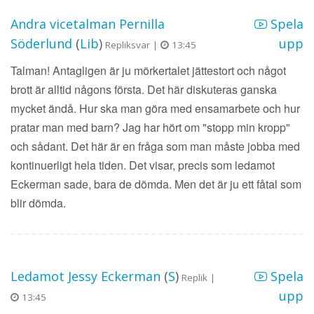
Andra vicetalman Pernilla
Spela
Söderlund
(
Lib
)
upp
Repliksvar |
13:45
Talman! Antagligen är ju mörkertalet jättestort och något
brott är alltid någons första. Det här diskuteras ganska
mycket ändå. Hur ska man göra med ensamarbete och hur
pratar man med barn? Jag har hört om "stopp min kropp"
och sådant. Det här är en fråga som man måste jobba med
kontinuerligt hela tiden. Det visar, precis som ledamot
Eckerman sade, bara de dömda. Men det är ju ett fåtal som
blir dömda.
Ledamot Jessy Eckerman
(
S
)
Spela
Replik |
upp
13:45