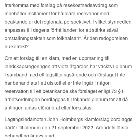
återkomma med förslag på resekostnadsavdrag som
innehåller incitament för hållbara resevanor med
beaktande ur det regionala perspektivet, i vilket styrmedlen
anpassas till dagens förhållanden för att stärka såväl
omställningstakten som folkhälsan". Är den redogörelsen
nu korrekt?
Om ett förslag till en kläm, med en uppmaning till
landskapsregeringen att vidta åtgärder, har väckts i plenum
i samband med ett lagstiftningsärende och förslaget inte
har behandlats i ett utskott eller inte ingår i någon
reservation till ett betänkande ska förslaget enligt 73 § i
arbetsordningen bordläggas till följande plenum för att då
antingen antas oförändrat eller förkastas.
Lagtingsledamoten John Holmbergs klämförslag bordläggs
därför till plenum den 21 september 2022. Ärendets första
behandling är avslutad.