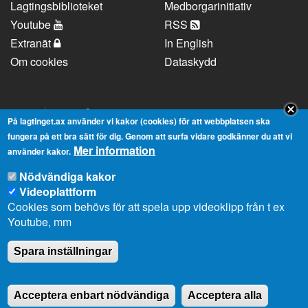
Lagtingsbiblioteket
Medborgarinitiativ
Youtube
RSS
Extranät
In English
Om cookies
Dataskydd
Kontaktuppgifter
På lagtinget.ax använder vi kakor (cookies) för att webbplatsen ska
fungera på ett bra sätt för dig. Genom att surfa vidare godkänner du att vi
Mer information
Strandgatan 37, AX-22100 Mariehamn
använder kakor.
Telefonnummer:
+358 18 25000
Nödvändiga kakor
E-
info@lagtinget.ax
Videoplattform
post:
Cookies som behövs för att spela upp videoklipp från t ex
Fler:
Kontakta lagtingets kansli
Youtube, mm
Spara inställningar
Acceptera enbart nödvändiga
Acceptera alla
2026 © Ålands Lagting