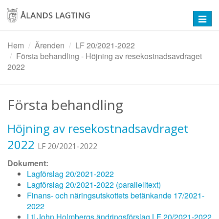
Hoppa
till
Toggl
huvudinnehåll
navig
Hem
Ärenden
LF 20/2021-2022
Första behandling - Höjning av resekostnadsavdraget
2022
Första behandling
Höjning av resekostnadsavdraget
2022
LF 20/2021-2022
Dokument:
Lagförslag 20/2021-2022
Lagförslag 20/2021-2022 (parallelltext)
Finans- och näringsutskottets betänkande 17/2021-
2022
Ltl John Holmbergs ändringsförslag LF 20/2021-2022