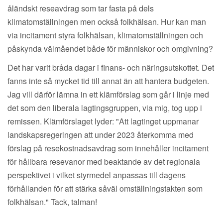
åländskt reseavdrag som tar fasta på dels
klimatomställningen men också folkhälsan. Hur kan man
via incitament styra folkhälsan, klimatomställningen och
påskynda välmåendet både för människor och omgivning?
Det har varit bråda dagar i finans- och näringsutskottet. Det
fanns inte så mycket tid till annat än att hantera budgeten.
Jag vill därför lämna in ett klämförslag som går i linje med
det som den liberala lagtingsgruppen, via mig, tog upp i
remissen. Klämförslaget lyder: "Att lagtinget uppmanar
landskapsregeringen att under 2023 återkomma med
förslag på resekostnadsavdrag som innehåller incitament
för hållbara resevanor med beaktande av det regionala
perspektivet i vilket styrmedel anpassas till dagens
förhållanden för att stärka såväl omställningstakten som
folkhälsan." Tack, talman!