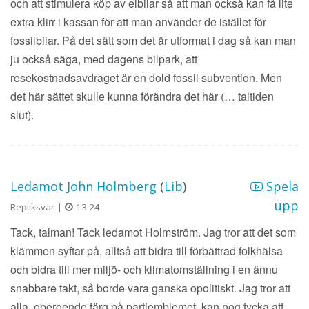
och att stimulera köp av elbilar så att man också kan få lite
extra klirr i kassan för att man använder de istället för
fossilbilar. På det sätt som det är utformat i dag så kan man
ju också säga, med dagens bilpark, att
resekostnadsavdraget är en dold fossil subvention. Men
det här sättet skulle kunna förändra det här (… taltiden
slut).
Ledamot John Holmberg
(
Lib
)
Spela
upp
Repliksvar |
13:24
Tack, talman! Tack ledamot Holmström. Jag tror att det som
klämmen syftar på, alltså att bidra till förbättrad folkhälsa
och bidra till mer miljö- och klimatomställning i en ännu
snabbare takt, så borde vara ganska opolitiskt. Jag tror att
alla, oberoende färg på partiemblemet, kan nog tycka att