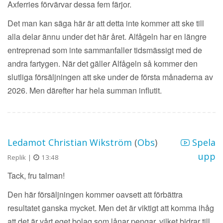
Axferries förvärvar dessa fem färjor.
Det man kan säga här är att detta inte kommer att ske till
alla delar ännu under det här året. Alfågeln har en längre
entreprenad som inte sammanfaller tidsmässigt med de
andra fartygen. När det gäller Alfågeln så kommer den
slutliga försäljningen att ske under de första månaderna av
2026. Men därefter har hela summan influtit.
Ledamot Christian Wikström
(
Obs
)
Spela
upp
Replik |
13:48
Tack, fru talman!
Den här försäljningen kommer oavsett att förbättra
resultatet ganska mycket. Men det är viktigt att komma ihåg
att det är vårt eget bolag som lånar pengar, vilket bidrar till