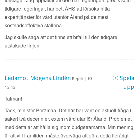
förslaget. Jag uppfattar att den här regeringen, precis som
tidigare regeringar, har bett ÅHS att försöka hitta
experttjänster för vård utanför Åland på de mest
kostnadseffektiva ställena.
Jag skulle säga att det finns ett bifall till den tidigare
utstakade linjen.
Ledamot Mogens Lindén
Spela
Replik |
upp
13:43
Talman!
Tack, minister Perämaa. Det här har varit en aktuell fråga i
säkert två decennier, extern vård utanför Åland. Problemet
med detta är att hålla sig inom budgetramarna. Min mening
är att vi i framtiden måste överväga att göra detta flerårigt.