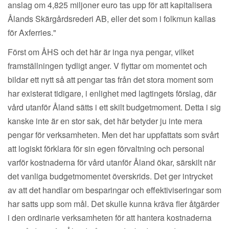
anslag om 4,825 miljoner euro tas upp för att kapitalisera
Ålands Skärgårdsrederi AB, eller det som i folkmun kallas
för Axferries."
Först om ÅHS och det här är inga nya pengar, vilket
framställningen tydligt anger. V flyttar om momentet och
bildar ett nytt så att pengar tas från det stora moment som
har existerat tidigare, i enlighet med lagtingets förslag, där
vård utanför Åland sätts i ett skilt budgetmoment. Detta i sig
kanske inte är en stor sak, det här betyder ju inte mera
pengar för verksamheten. Men det har uppfattats som svårt
att logiskt förklara för sin egen förvaltning och personal
varför kostnaderna för vård utanför Åland ökar, särskilt när
det vanliga budgetmomentet överskrids. Det ger intrycket
av att det handlar om besparingar och effektiviseringar som
har satts upp som mål. Det skulle kunna kräva fler åtgärder
i den ordinarie verksamheten för att hantera kostnaderna