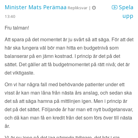
Minister Mats Perämaa
Spela
Repliksvar |
upp
13:40
Fru talman!
Att spara på det momentet är ju svårt så att säga. För att det
här ska fungera väl bör man hitta en budgetnivå som
balanserar på en jämn kostnad. I princip är det på det
sättet. Det gäller att få budgetmomentet på rätt nivå; det är
det viktigaste.
Om vi har några fall med behövande patienter under ett
visst år kan man låna från nästa års anslag, och sedan ska
det så att säga hamna på mittlinjen igen. Men i princip är
det på det sättet. Följande år har man ett nytt budgetansvar,
och då kan man få en kredit från det som förs över till nästa
år.
Vi är nu inne på det jag nämnde tidigare, det här i sig