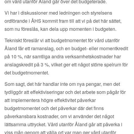
om vård utanför Åland går över det budgeterade.
Vi har i diskussioner med ledningen och styrelsens
ordförande i ÅHS kommit fram till att vi på det här sättet,
som nu föreslås, kan dela upp momenten i budgeten.
Tekniskt föreslår vi att budgetmomentet för vård utanför
Åland får ett ramanslag, och en budget- eller momentkredit
på 10 %, när samtliga andra verksamhetskostnader har
anslagskredit på 3 %, vilket ger ett något större spelrum för
det budgetmomentet.
Som sagt, det här handlar inte om nya pengar, men det
tydliggör att effektiviseringar och det arbete som pågår för
att implementera högre effektivitet påverkar
budgetmomentet och det påverkar där det finns
påverkansbara kostnader, om vi använder det något
lättsamma uttrycket. Vård utanför Åland går att påverka i
viss mån genom att välja ort var man ger vård utanför