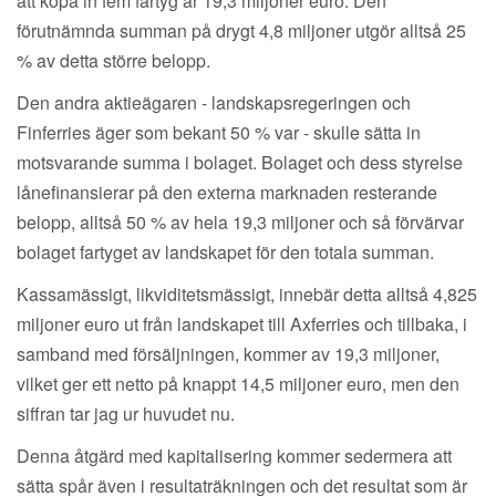
att köpa in fem fartyg är 19,3 miljoner euro. Den
förutnämnda summan på drygt 4,8 miljoner utgör alltså 25
% av detta större belopp.
Den andra aktieägaren - landskapsregeringen och
Finferries äger som bekant 50 % var - skulle sätta in
motsvarande summa i bolaget. Bolaget och dess styrelse
lånefinansierar på den externa marknaden resterande
belopp, alltså 50 % av hela 19,3 miljoner och så förvärvar
bolaget fartyget av landskapet för den totala summan.
Kassamässigt, likviditetsmässigt, innebär detta alltså 4,825
miljoner euro ut från landskapet till Axferries och tillbaka, i
samband med försäljningen, kommer av 19,3 miljoner,
vilket ger ett netto på knappt 14,5 miljoner euro, men den
siffran tar jag ur huvudet nu.
Denna åtgärd med kapitalisering kommer sedermera att
sätta spår även i resultaträkningen och det resultat som är