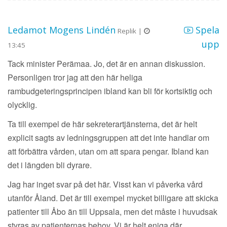
Ledamot Mogens Lindén
Spela
Replik |
upp
13:45
Tack minister Perämaa. Jo, det är en annan diskussion.
Personligen tror jag att den här heliga
rambudgeteringsprincipen ibland kan bli för kortsiktig och
olycklig.
Ta till exempel de här sekreterartjänsterna, det är helt
explicit sagts av ledningsgruppen att det inte handlar om
att förbättra vården, utan om att spara pengar. Ibland kan
det i längden bli dyrare.
Jag har inget svar på det här. Visst kan vi påverka vård
utanför Åland. Det är till exempel mycket billigare att skicka
patienter till Åbo än till Uppsala, men det måste i huvudsak
styras av patienternas behov. Vi är helt eniga där.