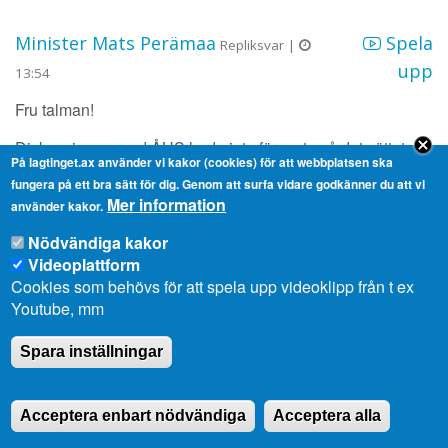
Minister Mats Perämaa
Spela
Repliksvar |
upp
13:54
Fru talman!
Diskussionen med ÅHS hade inte förnyats på det sättet
På lagtinget.ax använder vi kakor (cookies) för att webbplatsen ska
efter att den ordinarie budgeten hade lagts i lagtinget. Vi
fungera på ett bra sätt för dig. Genom att surfa vidare godkänner du att vi
hade knappast kommit med detta förslag som en enskild
Mer information
använder kakor.
ändringsbudget.
Nödvändiga kakor
Videoplattform
Vi valde att lyfta fram denna fråga med den förslagsrätt som
Cookies som behövs för att spela upp videoklipp från t ex
landskapsregeringen har, eftersom den andra frågan,
Youtube, mm
kapitalisering, i enlighet med de avtal som har
undertecknats kräver ett beslut att fattas inom sex månader
Spara inställningar
från det att avtalet har undertecknats. Vi ville ge lagtinget
god tid att hantera denna fråga på det sätt som nu görs.
Acceptera enbart nödvändiga
Acceptera alla
Därför kom denna fråga med.