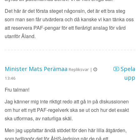
Det här är det första steget någonsin, det är ett bra steg
som man sen får utvärdera och då kanske vi kan tänka oss
att reservera PAF-pengar för ett flerårigt anslag för vård
utanför Åland.
Minister Mats Perämaa
Spela
Repliksvar |
upp
13:46
Fru talman!
Jag känner mig inte riktigt redo att gå in på diskussionen
om hur ett nytt PAF-regelverk ska se ut och hur det exakt
ska utformas, av naturliga skäl.
Men jag uppfattar ändå stödet för den här lilla åtgärden,
som tydliggör det för ÅHS-ledning när de på ett