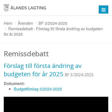
Hoppa
till
Toggl
huvudinnehåll
navig
Hem
Ärenden
BF 3/2024-2025
Remissdebatt - Förslag till första ändring av budgeten
för år 2025
Remissdebatt
Förslag till första ändring av
budgeten för år 2025
BF 3/2024-2025
Dokument:
Budgetförslag 3/2024-2025