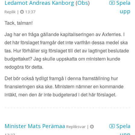
Ledamot Andreas Kanborg
(
Obs
)
Spela
upp
Replik |
13:37
Tack, talman!
Jag har en fråga gällande kapitaliseringen av Axferries. I
det här förslaget framgår det inte varifrån dessa medel ska
tas. Hur förhåller sig förslaget till det av lagtinget beslutade
budgettaket? Jag skulle uppskatta om ministern kunde
redogöra för detta.
Det bör också tydligt framgå i denna framställning hur
finansieringen ska ske. Ministern nämner en kommande
intäkt, men den är inte budgeterad i det här förslaget.
Minister Mats Perämaa
Spela
Repliksvar |
upp
13:37