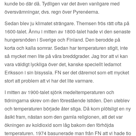
kunde bo där då. Tydligen var det även vanligare med
översvämningar, dvs. regn över Pyrenéerna.
Sedan blev ju klimatet strängare. Themsen frös rätt ofta på
1600-talet. Ännu i mitten av 1800-talet hade vi den senaste
hungersnöden i Sverige och Finland. Den berodde på
korta och kalla somrar. Sedan har temperaturen stigit, inte
så mycket men lite på våra breddgrader. Jag tror att vi kan
vara väldigt lyckliga över det, kanske speciellt ledamot
Eriksson i sin bisyssla. FN ser det däremot som ett mycket
stort att problem att vi har det lite varmare.
I mitten av 1900-talet sjönk medeltemperaturen och
tidningarna skrev om den förestående istiden. Den uteblev
och temperaturen började åter stiga. Då kom plötsligt en ny
åsikt fram, nästan som den gamla religionen, att det var
ökningen av koldioxid som låg bakom den förhöjda
temperaturen. 1974 basunerade man från FN att vi hade tio