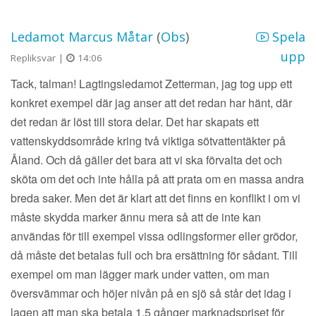
Ledamot Marcus Måtar
(
Obs
)
Spela
upp
Repliksvar |
14:06
Tack, talman! Lagtingsledamot Zetterman, jag tog upp ett
konkret exempel där jag anser att det redan har hänt, där
det redan är löst till stora delar. Det har skapats ett
vattenskyddsområde kring två viktiga sötvattentäkter på
Åland. Och då gäller det bara att vi ska förvalta det och
sköta om det och inte hålla på att prata om en massa andra
breda saker. Men det är klart att det finns en konflikt i om vi
måste skydda marker ännu mera så att de inte kan
användas för till exempel vissa odlingsformer eller grödor,
då måste det betalas full och bra ersättning för sådant. Till
exempel om man lägger mark under vatten, om man
översvämmar och höjer nivån på en sjö så står det idag i
lagen att man ska betala 1,5 gånger marknadspriset för