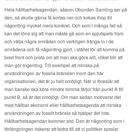
Hela hållbarhetsagendan, såsom Obunden Samling ser på
den, så skulle gärna få kortas ner och kokas ihop till
någonting mycket mera konkret. Och som i många fall så
kan det löna sig att man måste gå som en spjutspets fram
och välja några områden och verkligen tränga in i de
områdena och få någonting gjort, i stället för att komma på
bred front och prata om att man ska göra allt, vilket blir att
man gör ingenting. Till exempel att minska på
användningen av fossila bränslen inom den här
organisationen, det är ju helt omöjligt. När vi föreslår att
man kanske ska köra mindre tomma färjor från punkt A till
punkt B, så är det omöjligt. Om man sedan motiverar det
med hållbar ekonomi eller hållbarhetsagenda att minska
användningen av fossilt bränsle så hjälper det inte.
Hållbarhetsagendan kommer sist. Den är någonting som i
förlängningen riskerar att bidra till att vi politiker sysslar