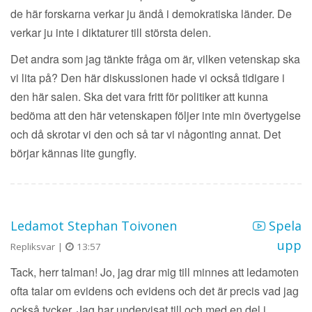
de här forskarna verkar ju ändå i demokratiska länder. De
verkar ju inte i diktaturer till största delen.
Det andra som jag tänkte fråga om är, vilken vetenskap ska
vi lita på? Den här diskussionen hade vi också tidigare i
den här salen. Ska det vara fritt för politiker att kunna
bedöma att den här vetenskapen följer inte min övertygelse
och då skrotar vi den och så tar vi någonting annat. Det
börjar kännas lite gungfly.
Ledamot Stephan Toivonen
Spela
upp
Repliksvar |
13:57
Tack, herr talman! Jo, jag drar mig till minnes att ledamoten
ofta talar om evidens och evidens och det är precis vad jag
också tycker. Jag har undervisat till och med en del i