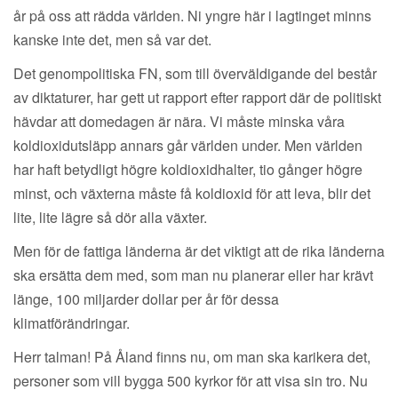
år på oss att rädda världen. Ni yngre här i lagtinget minns
kanske inte det, men så var det.
Det genompolitiska FN, som till överväldigande del består
av diktaturer, har gett ut rapport efter rapport där de politiskt
hävdar att domedagen är nära. Vi måste minska våra
koldioxidutsläpp annars går världen under. Men världen
har haft betydligt högre koldioxidhalter, tio gånger högre
minst, och växterna måste få koldioxid för att leva, blir det
lite, lite lägre så dör alla växter.
Men för de fattiga länderna är det viktigt att de rika länderna
ska ersätta dem med, som man nu planerar eller har krävt
länge, 100 miljarder dollar per år för dessa
klimatförändringar.
Herr talman! På Åland finns nu, om man ska karikera det,
personer som vill bygga 500 kyrkor för att visa sin tro. Nu