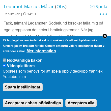
Ledamot Marcus Måtar
(
Obs
)
Spela
upp
Repliksvar |
14:13
Tack, talman! Ledamoten Söderlund försöker fälla mig på
eget grepp som det heter i brottningstermer. När jag
använde ordet hyckleri så är det ju ett jättebra exempel på
På lagtinget.ax använder vi kakor (cookies) för att webbplatsen ska
en abstraktion som kan betyda lite olika. Det betyder
fungera på ett bra sätt för dig. Genom att surfa vidare godkänner du att vi
någonting för dig och något annat för mig. När det gäller
Mer information
använder kakor.
hyckleri så ville jag inte plocka någonting direkt från
Nödvändiga kakor
hållbarhetsagendan och säga att just det var hyckleri. Ett
Videoplattform
konkret exempel är till exempel et exemplet jag gav, att när
Cookies som behövs för att spela upp videoklipp från t ex
vi försöker minska på den fossila bränsleanvändningen så
Youtube, mm
då spelar hållbarhetsagendan ingen roll för färjan ska fram
Spara inställningar
från punkt A till punkt B, oavsett om den är tom eller inte.
Acceptera enbart nödvändiga
Acceptera alla