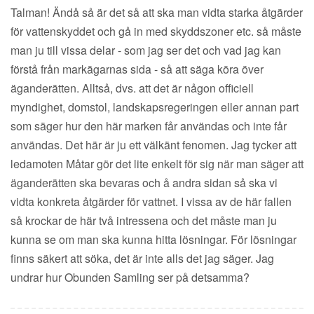
Talman! Ändå så är det så att ska man vidta starka åtgärder
för vattenskyddet och gå in med skyddszoner etc. så måste
man ju till vissa delar - som jag ser det och vad jag kan
förstå från markägarnas sida - så att säga köra över
äganderätten. Alltså, dvs. att det är någon officiell
myndighet, domstol, landskapsregeringen eller annan part
som säger hur den här marken får användas och inte får
användas. Det här är ju ett välkänt fenomen. Jag tycker att
ledamoten Måtar gör det lite enkelt för sig när man säger att
äganderätten ska bevaras och å andra sidan så ska vi
vidta konkreta åtgärder för vattnet. I vissa av de här fallen
så krockar de här två intressena och det måste man ju
kunna se om man ska kunna hitta lösningar. För lösningar
finns säkert att söka, det är inte alls det jag säger. Jag
undrar hur Obunden Samling ser på detsamma?