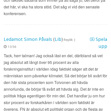
och faktiskt sådana som vinner på att säga jo, det beror på
det här, vi ska ha stora stöd. Det såg vi vid den senaste
konferensen.
Ledamot Simon Påvals
(
Lib
)
Spela
Replik |
upp
13:56
Tack, herr talman! Jag också läst en del, däribland så vet
jag absolut att långt över 95 procent av alla
forskningsinstitut i världen idag faktiskt säger att det är
människan som påverkar klimatet. Så det börjar bli svårt för
den här sista procenten som Toivonen att hävda
annorlunda, de börjar få svårt att hävda sig. Det är inte en
politisk fråga egentligen för min del. Det handlar ju om hur
stor procent av forskarkåren i världen som faktiskt är
överens. FN är absolut ett politiskt organ och de flesta av