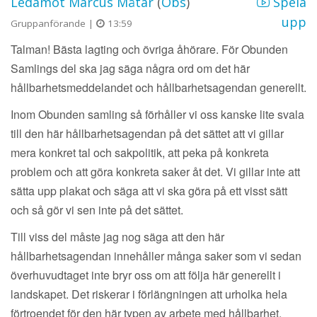
Ledamot Marcus Måtar
(
Obs
)
Spela
upp
Gruppanförande |
13:59
Talman! Bästa lagting och övriga åhörare. För Obunden
Samlings del ska jag säga några ord om det här
hållbarhetsmeddelandet och hållbarhetsagendan generellt.
Inom Obunden samling så förhåller vi oss kanske lite svala
till den här hållbarhetsagendan på det sättet att vi gillar
mera konkret tal och sakpolitik, att peka på konkreta
problem och att göra konkreta saker åt det. Vi gillar inte att
sätta upp plakat och säga att vi ska göra på ett visst sätt
och så gör vi sen inte på det sättet.
Till viss del måste jag nog säga att den här
hållbarhetsagendan innehåller många saker som vi sedan
överhuvudtaget inte bryr oss om att följa här generellt i
landskapet. Det riskerar i förlängningen att urholka hela
förtroendet för den här typen av arbete med hållbarhet.