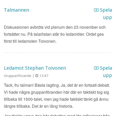
Talmannen
Spela
upp
Diskussionen avbröts vid plenum den 23 november och
fortsätter nu. På talarlistan står tio ledamöter. Ordet ges
först till ledamoten Toivonen.
Ledamot Stephan Toivonen
Spela
upp
Gruppanförande |
13:47
Tack, fru talman! Bästa lagting. Ja, det är en fortsatt debatt.
Vi hade några gruppanföranden här där en faktiskt tog sig
tillbaka till 1500-talet, men jag hade faktiskt tänkt gå ännu
längre tillbaka. Det är en lång historia.
Jag tänkte varva den här debatten med lite reflexioner från