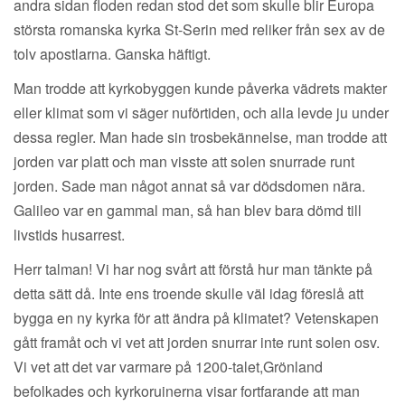
andra sidan floden redan stod det som skulle blir Europa
största romanska kyrka St-Serin med reliker från sex av de
tolv apostlarna. Ganska häftigt.
Man trodde att kyrkobyggen kunde påverka vädrets makter
eller klimat som vi säger nuförtiden, och alla levde ju under
dessa regler. Man hade sin trosbekännelse, man trodde att
jorden var platt och man visste att solen snurrade runt
jorden. Sade man något annat så var dödsdomen nära.
Galileo var en gammal man, så han blev bara dömd till
livstids husarrest.
Herr talman! Vi har nog svårt att förstå hur man tänkte på
detta sätt då. Inte ens troende skulle väl idag föreslå att
bygga en ny kyrka för att ändra på klimatet? Vetenskapen
gått framåt och vi vet att jorden snurrar inte runt solen osv.
Vi vet att det var varmare på 1200-talet,Grönland
befolkades och kyrkoruinerna visar fortfarande att man