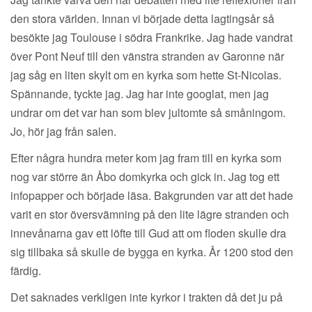
den stora världen. Innan vi började detta lagtingsår så
besökte jag Toulouse i södra Frankrike. Jag hade vandrat
över Pont Neuf till den vänstra stranden av Garonne när
jag såg en liten skylt om en kyrka som hette St-Nicolas.
Spännande, tyckte jag. Jag har inte googlat, men jag
undrar om det var han som blev jultomte så småningom.
Jo, hör jag från salen.
Efter några hundra meter kom jag fram till en kyrka som
nog var större än Åbo domkyrka och gick in. Jag tog ett
infopapper och började läsa. Bakgrunden var att det hade
varit en stor översvämning på den lite lägre stranden och
innevånarna gav ett löfte till Gud att om floden skulle dra
sig tillbaka så skulle de bygga en kyrka. År 1200 stod den
färdig.
Det saknades verkligen inte kyrkor i trakten då det ju på