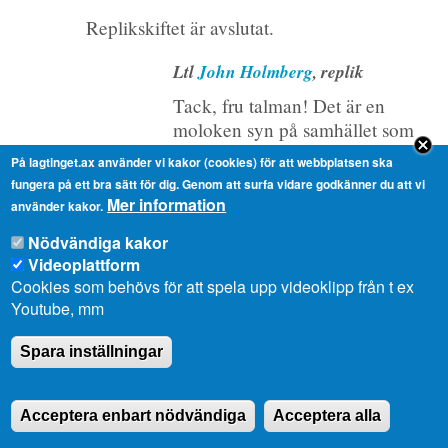
Replikskiftet är avslutat.
Ltl
John Holmberg
, replik
Tack, fru talman! Det är en
moloken syn på samhället som
vtm Thörnroos för fram. Jag
På lagtinget.ax använder vi kakor (cookies) för att webbplatsen ska
hoppas att anekdoten om Astrid
fungera på ett bra sätt för dig. Genom att surfa vidare godkänner du att vi
Lindgren och pomperipossa bara
Mer information
använder kakor.
var ett litet misstag i arbetet.
Nödvändiga kakor
Eftersom det är precis tvärt om.
Videoplattform
Det är via ett
Cookies som behövs för att spela upp videoklipp från t ex
konkurrenskraftpaket som vi ger
Youtube, mm
möjligheter till att skapa den
välfärd som vtm Thörnroos just
Spara inställningar
stod och sade att hon står för,
skola, vård och omsorg.
Förutsättningar för att kunna ha
Acceptera enbart nödvändiga
Acceptera alla
en god välfärd måste skapas