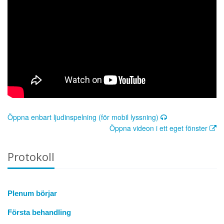
Öppna enbart ljudinspelning (för mobil lyssning)
Öppna videon i ett eget fönster
Protokoll
Plenum börjar
Första behandling