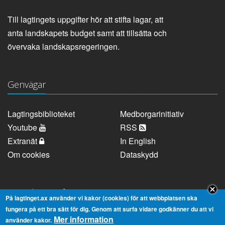
Till lagtingets uppgifter hör att stifta lagar, att
anta landskapets budget samt att tillsätta och
övervaka landskapsregeringen.
Genvägar
Lagtingsbiblioteket
Medborgarinitiativ
Youtube
RSS
Extranät
In English
Om cookies
Dataskydd
Kontaktuppgifter
På lagtinget.ax använder vi kakor (cookies) för att webbplatsen ska
fungera på ett bra sätt för dig. Genom att surfa vidare godkänner du att vi
Mer information
Strandgatan 37, AX-22100 Mariehamn
använder kakor.