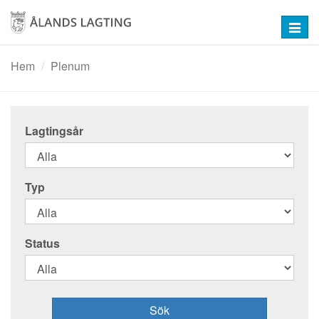
Hoppa
till
Toggl
huvudinnehåll
navig
Hem
Plenum
Lagtingsår
Typ
Status
Sök