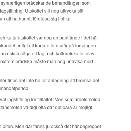
en synnerligen brådskande behandlingen som
stiftning. Utskottet vill nog uttrycka sitt
an att ha hunnit fördjupa sig i olika
och kulturutskottet var nog en pantfånge i det här
kandet enligt ett kortare formulär på torsdagen.
kan också säga att lag- och kulturutskottet blev
 av extrem brådska måste man nog undvika med
för finns det inte heller anledning att bromsa det
a mandatperiod.
t lagstiftning för tillfället. Men som arbetsmetod
istansmöten väldigt ofta där det bara är möjligt.
n biten. Men där fanns ju också det här begreppet