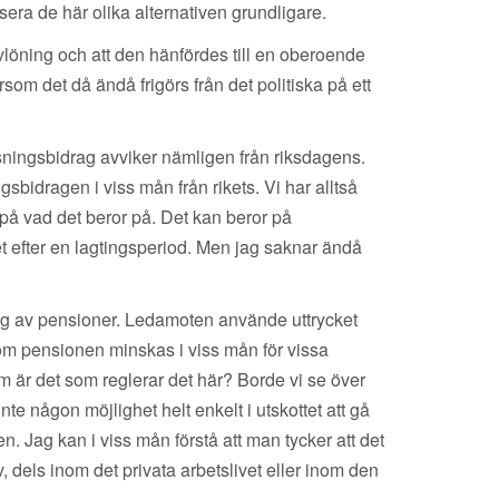
era de här olika alternativen grundligare.
löning och att den hänfördes till en oberoende
om det då ändå frigörs från det politiska på ett
ningsbidrag avviker nämligen från riksdagens.
bidragen i viss mån från rikets. Vi har alltså
å vad det beror på. Det kan beror på
t efter en lagtingsperiod. Men jag saknar ändå
ning av pensioner. Ledamoten använde uttrycket
som pensionen minskas i viss mån för vissa
tem är det som reglerar det här? Borde vi se över
te någon möjlighet helt enkelt i utskottet att gå
n. Jag kan i viss mån förstå att man tycker att det
, dels inom det privata arbetslivet eller inom den