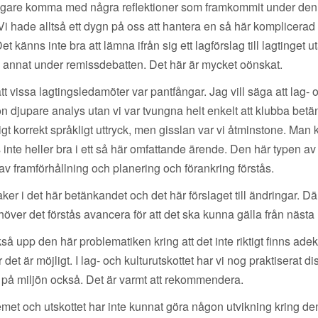
erligare komma med några reflektioner som framkommit under d
 hade alltså ett dygn på oss att hantera en så här komplicerad lag
 känns inte bra att lämna ifrån sig ett lagförslag till lagtinget ut
nd annat under remissdebatten. Det här är mycket oönskat.
tt vissa lagtingsledamöter var pantfångar. Jag vill säga att lag- 
n djupare analys utan vi var tvungna helt enkelt att klubba betän
igt korrekt språkligt uttryck, men gisslan var vi åtminstone. Man 
 inte heller bra i ett så här omfattande ärende. Den här typen
av framförhållning och planering och förankring förstås.
er i det här betänkandet och det här förslaget till ändringar. Där
höver det förstås avancera för att det ska kunna gälla från näst
upp den här problematiken kring att det inte riktigt finns adekva
 det är möjligt. I lag- och kulturutskottet har vi nog praktiserat d
på miljön också. Det är varmt att rekommendera.
emet och utskottet har inte kunnat göra någon utvikning kring de