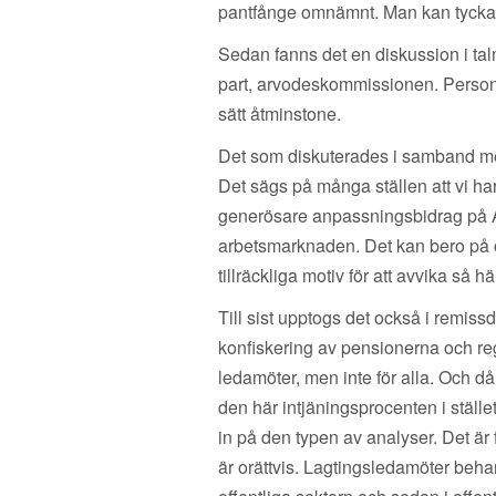
pantfånge omnämnt. Man kan tycka ol
Sedan fanns det en diskussion i tal
part, arvodeskommissionen. Personli
sätt åtminstone.
Det som diskuterades i samband me
Det sägs på många ställen att vi ha
generösare anpassningsbidrag på Å
arbetsmarknaden. Det kan bero på ol
tillräckliga motiv för att avvika så 
Till sist upptogs det också i remis
konfiskering av pensionerna och reg
ledamöter, men inte för alla. Och då
den här intjäningsprocenten i ställe
in på den typen av analyser. Det är f
är orättvis. Lagtingsledamöter behan