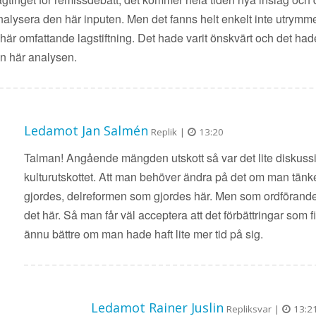
alysera den här inputen. Men det fanns helt enkelt inte utrymme 
 här omfattande lagstiftning. Det hade varit önskvärt och det had
den här analysen.
Ledamot Jan Salmén
Replik |
13:20
Talman! Angående mängden utskott så var det lite diskussion
kulturutskottet. Att man behöver ändra på det om man tänk
gjordes, delreformen som gjordes här. Men som ordförande nä
det här. Så man får väl acceptera att det förbättringar som 
ännu bättre om man hade haft lite mer tid på sig.
Ledamot Rainer Juslin
Repliksvar |
13:2