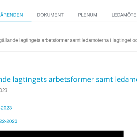
ÄRENDEN
DOKUMENT
PLENUM
LEDAMÖTE
gällande lagtingets arbetsformer samt ledamöterna i lagtinget 
nde lagtingets arbetsformer samt ledamö
023
2-2023
222-2023