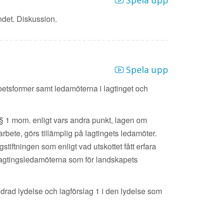
Spela upp
ndet. Diskussion.
Spela upp
betsformer samt ledamöterna i lagtinget och
a § 1 mom. enligt vars andra punkt, lagen om
sarbete, görs tillämplig på lagtingets ledamöter.
iftningen som enligt vad utskottet fått erfara
r lagtingsledamöterna som för landskapets
örändrad lydelse och lagförslag 1 i den lydelse som