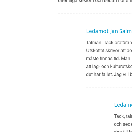
offentliga sektorn och sedan i offent
Ledamot Jan Sal
Talman! Tack ordförand
Utskottet skriver att d
måste finnas tid. Man
att lag- och kulturuts
det här fallet. Jag vil
Ledamo
Tack, ta
och seda
den till