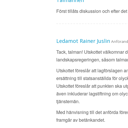
Talmannen
Först tillåts diskussion och efter d
Ledamot Rainer Juslin
Anföran
Tack, talman! Utskottet välkomnar d
landskapsregeringen, såsom talman
Utskottet föreslår att lagförslagen
ersättning till statsanställda för ol
Utskottet föreslår att punkten ska 
även inkluderar lagstiftning om oly
tjänstemän.
Med hänvisning till det anförda föres
framgår av betänkandet.