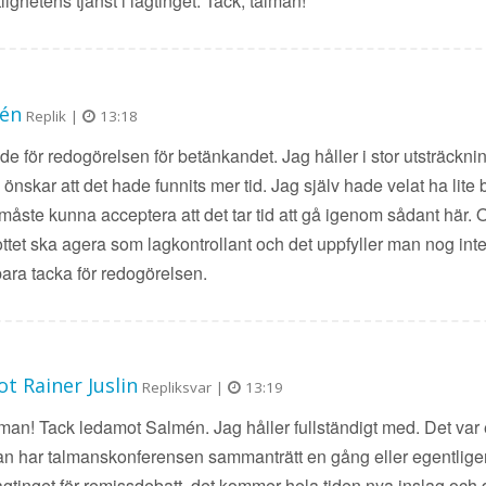
lighetens tjänst i lagtinget. Tack, talman!
mén
Replik |
13:18
e för redogörelsen för betänkandet. Jag håller i stor utsträckni
e önskar att det hade funnits mer tid. Jag själv hade velat ha lite 
 måste kunna acceptera att det tar tid att gå igenom sådant här
kottet ska agera som lagkontrollant och det uppfyller man nog int
l bara tacka för redogörelsen.
t Rainer Juslin
Repliksvar |
13:19
lman! Tack ledamot Salmén. Jag håller fullständigt med. Det var 
n har talmanskonferensen sammanträtt en gång eller egentlige
 lagtinget för remissdebatt, det kommer hela tiden nya inslag och