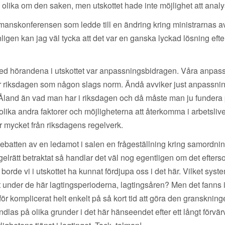
ika om den saken, men utskottet hade inte möjlighet att analys
manskonferensen som ledde till en ändring kring ministrarnas av
gen kan jag väl tycka att det var en ganska lyckad lösning efters
d hörandena i utskottet var anpassningsbidragen. Våra anpass
r riksdagen som någon slags norm. Ändå avviker just anpassnings
land än vad man har i riksdagen och då måste man ju fundera p
ika andra faktorer och möjligheterna att återkomma i arbetslive
här mycket från riksdagens regelverk.
sdebatten av en ledamot i salen en frågeställning kring samord
elrätt betraktat så handlar det väl nog egentligen om det efter
 borde vi i utskottet ha kunnat fördjupa oss i det här. Vilket sys
t under de här lagtingsperioderna, lagtingsåren? Men det fanns in
ör komplicerat helt enkelt på så kort tid att göra den granskninge
dlas på olika grunder i det här hänseendet efter ett långt förvärv