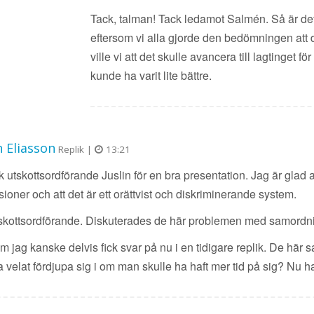
Tack, talman! Tack ledamot Salmén. Så är det. 
eftersom vi alla gjorde den bedömningen att de
ville vi att det skulle avancera till lagtinget 
kunde ha varit lite bättre.
 Eliasson
Replik |
13:21
k utskottsordförande Juslin för en bra presentation. Jag är glad a
ner och att det är ett orättvist och diskriminerande system.
 utskottsordförande. Diskuterades de här problemen med samordn
om jag kanske delvis fick svar på nu i en tidigare replik. De hä
a velat fördjupa sig i om man skulle ha haft mer tid på sig? Nu 