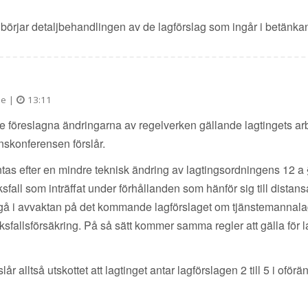
et börjar detaljbehandlingen av de lagförslag som ingår i betänka
de |
13:11
e föreslagna ändringarna av regelverken gällande lagtingets ar
skonferensen förslår.
 antas efter en mindre teknisk ändring av lagtingsordningens 12 
ycksfall som inträffat under förhållanden som hänför sig till distan
utgå i avvaktan på det kommande lagförslaget om tjänstemannalagst
cksfallsförsäkring. På så sätt kommer samma regler att gälla fö
lår alltså utskottet att lagtinget antar lagförslagen 2 till 5 i of