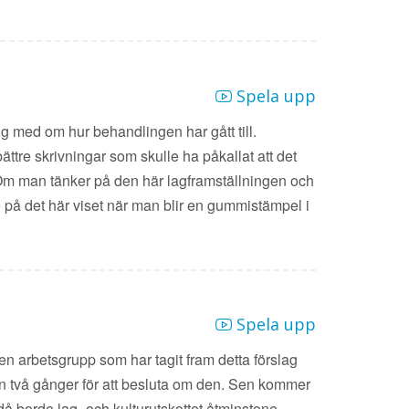
Spela upp
ng med om hur behandlingen har gått till.
bättre skrivningar som skulle ha påkallat att det
. Om man tänker på den här lagframställningen och
e på det här viset när man blir en gummistämpel i
Spela upp
en arbetsgrupp som har tagit fram detta förslag
n två gånger för att besluta om den. Sen kommer
 då borde lag- och kulturutskottet åtminstone