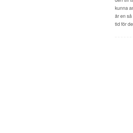
kunna an
är en så
tid för 