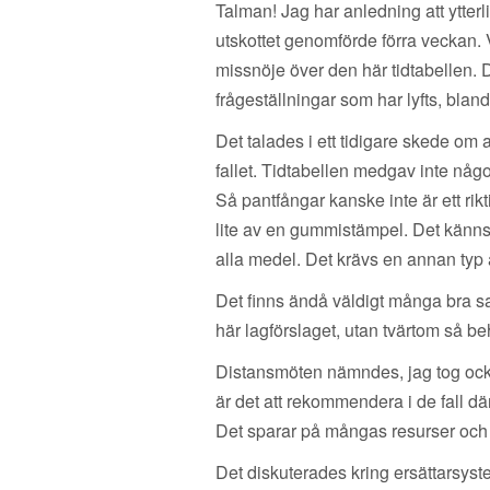
Talman! Jag har anledning att ytt
utskottet genomförde förra veckan. Vi
missnöje över den här tidtabellen. Det
frågeställningar som har lyfts, bla
Det talades i ett tidigare skede om a
fallet. Tidtabellen medgav inte någo
Så pantfångar kanske inte är ett rikt
lite av en gummistämpel. Det känns
alla medel. Det krävs en annan typ 
Det finns ändå väldigt många bra sak
här lagförslaget, utan tvärtom så be
Distansmöten nämndes, jag tog också 
är det att rekommendera i de fall där
Det sparar på mångas resurser och 
Det diskuterades kring ersättarsyst