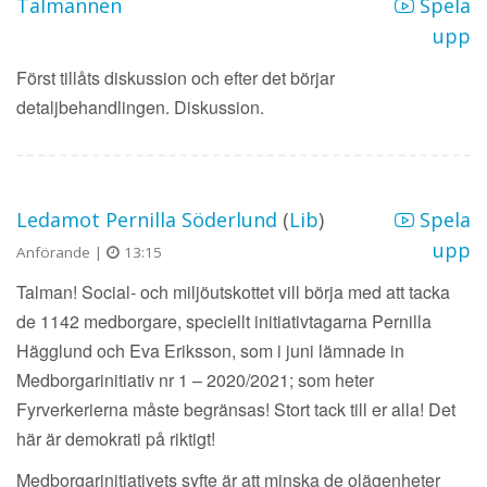
Talmannen
Spela
upp
Först tillåts diskussion och efter det börjar
detaljbehandlingen. Diskussion.
Ledamot Pernilla Söderlund
(
Lib
)
Spela
upp
Anförande |
13:15
Talman! Social- och miljöutskottet vill börja med att tacka
de 1142 medborgare, speciellt initiativtagarna Pernilla
Hägglund och Eva Eriksson, som i juni lämnade in
Medborgarinitiativ nr 1 – 2020/2021; som heter
Fyrverkerierna måste begränsas! Stort tack till er alla! Det
här är demokrati på riktigt!
Medborgarinitiativets syfte är att minska de olägenheter