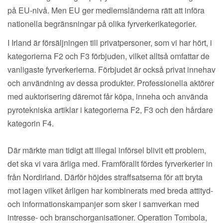
på EU-nivå. Men EU ger medlemsländerna rätt att införa
nationella begränsningar på olika fyrverkerikategorier.
I Irland är försäljningen till privatpersoner, som vi har hört, i
kategorierna F2 och F3 förbjuden, vilket alltså omfattar de
vanligaste fyrverkerierna. Förbjudet är också privat innehav
och användning av dessa produkter. Professionella aktörer
med auktorisering däremot får köpa, inneha och använda
pyrotekniska artiklar i kategorierna F2, F3 och den hårdare
kategorin F4.
Där märkte man tidigt att illegal införsel blivit ett problem,
det ska vi vara ärliga med. Framförallt fördes fyrverkerier in
från Nordirland. Därför höjdes straffsatserna för att bryta
mot lagen vilket årligen har kombinerats med breda attityd-
och informationskampanjer som sker i samverkan med
intresse- och branschorganisationer. Operation Tombola,