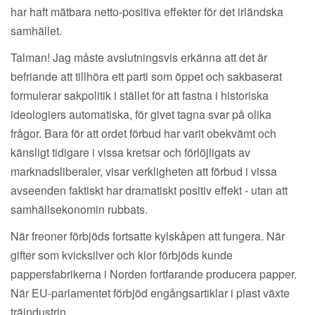
har haft mätbara netto-positiva effekter för det irländska
samhället.
Talman! Jag måste avslutningsvis erkänna att det är
befriande att tillhöra ett parti som öppet och sakbaserat
formulerar sakpolitik i stället för att fastna i historiska
ideologiers automatiska, för givet tagna svar på olika
frågor. Bara för att ordet förbud har varit obekvämt och
känsligt tidigare i vissa kretsar och förlöjligats av
marknadsliberaler, visar verkligheten att förbud i vissa
avseenden faktiskt har dramatiskt positiv effekt - utan att
samhällsekonomin rubbats.
När freoner förbjöds fortsatte kylskåpen att fungera. När
gifter som kvicksilver och klor förbjöds kunde
pappersfabrikerna i Norden fortfarande producera papper.
När EU-parlamentet förbjöd engångsartiklar i plast växte
träindustrin.