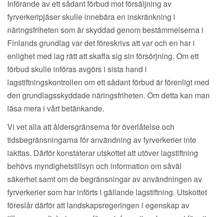
Införande av ett sådant förbud mot försäljning av
fyrverkeripjäser skulle innebära en inskränkning i
näringsfriheten som är skyddad genom bestämmelserna i
Finlands grundlag var det föreskrivs att var och en har i
enlighet med lag rätt att skaffa sig sin försörjning. Om ett
förbud skulle införas avgörs i sista hand i
lagstiftningskontrollen om ett sådant förbud är förenligt med
den grundlagsskyddade näringsfriheten. Om detta kan man
läsa mera i vårt betänkande.
Vi vet alla att åldersgränserna för överlåtelse och
tidsbegränsningarna för användning av fyrverkerier inte
iakttas. Därför konstaterar utskottet att utöver lagstiftning
behövs myndighetstillsyn och information om såväl
säkerhet samt om de begränsningar av användningen av
fyrverkerier som har införts i gällande lagstiftning. Utskottet
föreslår därför att landskapsregeringen i egenskap av