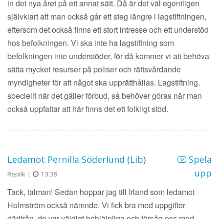
in det nya året på ett annat sätt. Då är det väl egentligen
självklart att man också går ett steg längre i lagstiftningen,
eftersom det också finns ett stort intresse och ett understöd
hos befolkningen. Vi ska inte ha lagstiftning som
befolkningen inte understöder, för då kommer vi att behöva
sätta mycket resurser på poliser och rättsvårdande
myndigheter för att något ska upprätthållas. Lagstiftning,
speciellt när det gäller förbud, så behöver göras när man
också uppfattar att här finns det ett folkligt stöd.
Ledamot Pernilla Söderlund
(
Lib
)
Spela
upp
Replik |
13:39
Tack, talman! Sedan hoppar jag till Irland som ledamot
Holmström också nämnde. Vi fick bra med uppgifter
därifrån, de var väldigt behjälpliga och försåg oss med