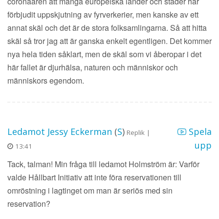
coronaåren att många europeiska länder och städer har
förbjudit uppskjutning av fyrverkerier, men kanske av ett
annat skäl och det är de stora folksamlingarna. Så att hitta
skäl så tror jag att är ganska enkelt egentligen. Det kommer
nya hela tiden såklart, men de skäl som vi åberopar i det
här fallet är djurhälsa, naturen och människor och
människors egendom.
Ledamot Jessy Eckerman
(
S
)
Spela
Replik |
upp
13:41
Tack, talman! Min fråga till ledamot Holmström är: Varför
valde Hållbart Initiativ att inte föra reservationen till
omröstning i lagtinget om man är seriös med sin
reservation?