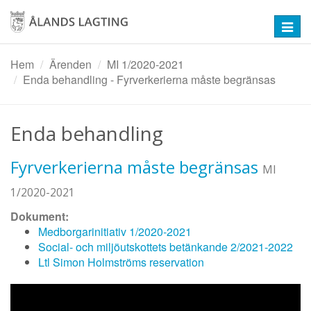
Hoppa
till
Toggl
huvudinnehåll
navig
Hem
Ärenden
MI 1/2020-2021
Enda behandling - Fyrverkerierna måste begränsas
Enda behandling
Fyrverkerierna måste begränsas
MI
1/2020-2021
Dokument:
Medborgarinitiativ 1/2020-2021
Social- och miljöutskottets betänkande 2/2021-2022
Ltl Simon Holmströms reservation