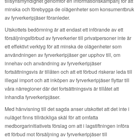
tillsynsmyndighet genomför en informationskampanj för att
minska och förebygga de olägenheter som konsumentbruk
av fyrverkeripjäser föranleder.
Utskottets bedömning är att endast ett införande av ett
försäljningsförbud av fyrverkerier till privatpersoner inte är
ett effektivt verktyg för att minska de olägenheter som
användningen av fyrverkeripjäser ger upphov till, om
innehav och användning av fyrverkeripjäser
fortsättningsvis är tillåten och att ett förbud riskerar leda till
illegal import och att inköpen av fyrverkeripjäser flyttar till
våra närregioner där det fortsättningsvis är tillåtet att
inhandla fyrverkeripjäser.
Med hänvisning till det sagda anser utskottet att det inte i
nuläget finns tillräckliga skäl för att omfatta
medborgarinitiativets förslag om att i lagstiftningen införa
ett förbud mot försäljning av fyrverkeripjäser till