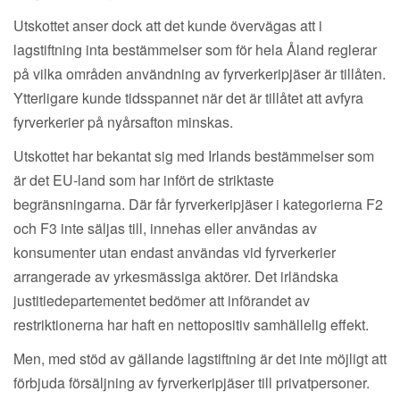
Utskottet anser dock att det kunde övervägas att i
lagstiftning inta bestämmelser som för hela Åland reglerar
på vilka områden användning av fyrverkeripjäser är tillåten.
Ytterligare kunde tidsspannet när det är tillåtet att avfyra
fyrverkerier på nyårsafton minskas.
Utskottet har bekantat sig med Irlands bestämmelser som
är det EU-land som har infört de striktaste
begränsningarna. Där får fyrverkeripjäser i kategorierna F2
och F3 inte säljas till, innehas eller användas av
konsumenter utan endast användas vid fyrverkerier
arrangerade av yrkesmässiga aktörer. Det irländska
justitiedepartementet bedömer att införandet av
restriktionerna har haft en nettopositiv samhällelig effekt.
Men, med stöd av gällande lagstiftning är det inte möjligt att
förbjuda försäljning av fyrverkeripjäser till privatpersoner.