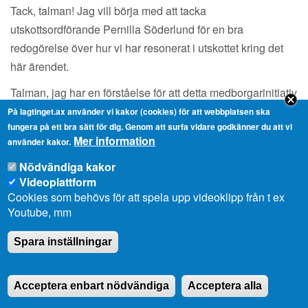
Tack, talman! Jag vill börja med att tacka
utskottsordförande Pernilla Söderlund för en bra
redogörelse över hur vi har resonerat i utskottet kring det
här ärendet.
Talman, jag har en förståelse för att detta medborgarinitiativ
tillkommit då många djurägare såväl med produktionsdjur
På lagtinget.ax använder vi kakor (cookies) för att webbplatsen ska
fungera på ett bra sätt för dig. Genom att surfa vidare godkänner du att vi
som med sällskapsdjur bävar inför varje nyårshelg med
Mer information
använder kakor.
tillhörande okynnesskjutningar av fyrverkerier långt utanför
Nödvändiga kakor
de tillåtna tidsramarna. Man kan tycka att fyrverkerier borde
Videoplattform
förbjudas då de inte tillför någon samhällsnytta och
Cookies som behövs för att spela upp videoklipp från t ex
dessutom skräpar ner och i viss mån sprider tungmetaller
Youtube, mm
och andra miljögifter.
Spara inställningar
Min personliga åsikt är att problemen som orsakat
tillkomsten av detta medborgarinitiativ är den bristfälliga
efterlevnaden av gällande lagstiftning. Skulle ”langningen”,
Acceptera enbart nödvändiga
Acceptera alla
om ordet tillåts, av fyrverkerier till minderåriga upphöra så