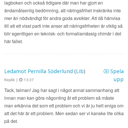
lagboken och också tidigare där man har gjort en
ändamålsenlig bedömning, att näringsfrihet inskränks inte
mer än nödvändigt för andra goda avsikter. Att då hänvisa
till att ett visst parti inte anser att näringsfriheten är viktig så
blir egentligen en teknisk- och formaliamässig chimär i det
här fallet.
Ledamot Pernilla Söderlund
(
Lib
)
Spela
upp
Replik |
13:37
Tack, talman! Jag har sagt i något annat sammanhang att
innan man kan göra någonting åt ett problem så måste
man erkänna det som ett problem och vi är ju helt eniga om
att det här är ett problem. Men sedan ser vi kanske lite olika
på det.