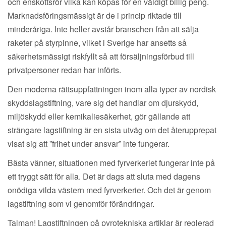
och enskottsrör vilka kan köpas för en väldigt billig peng.
Marknadsföringsmässigt är de i princip riktade till
minderåriga. Inte heller avstår branschen från att sälja
raketer på styrpinne, vilket i Sverige har ansetts så
säkerhetsmässigt riskfyllt så att försäljningsförbud till
privatpersoner redan har införts.
Den moderna rättsuppfattningen inom alla typer av nordisk
skyddslagstiftning, vare sig det handlar om djurskydd,
miljöskydd eller kemikaliesäkerhet, gör gällande att
strängare lagstiftning är en sista utväg om det återupprepat
visat sig att ”frihet under ansvar” inte fungerar.
Bästa vänner, situationen med fyrverkeriet fungerar inte på
ett tryggt sätt för alla. Det är dags att sluta med dagens
onödiga vilda västern med fyrverkerier. Och det är genom
lagstiftning som vi genomför förändringar.
Talman! Lagstiftningen på pyrotekniska artiklar är reglerad