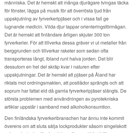
människa. Det är hemskt att många djurägare tvingas täcka
för fönster, lägga på musik för att överrösta ljud från
uppskjutning av fyrverkeripjäser och i vissa fall ge
lugnande medicin. Vilda djur tappar orienteringsförmågan.
Det är hemskt att finländare årligen skjuter 300 ton
fyrverkerier. För att tillverka dessa gräver vi ut metaller från
berggrunden och tillverkar raketer som sedan ofta
transporteras långt, ibland runt halva jorden. Det blir
dessutom en hel del skräp kvar i naturen efter
uppskjutningar. Det är hemskt att pjäser på Åland har
riktats mot ordningsmakten, att postlådor sprängts och att
soprum har fattat eld då gamla fyrverkeripjäser slängts. De
största problemen med användningen av pyrotekniska
artiklar uppstår i samband med alkoholkonsumtion.
Den finländska fyrverkeribranschen har ännu inte kommit
överens om att sluta sälja lockprodukter såsom singelskott