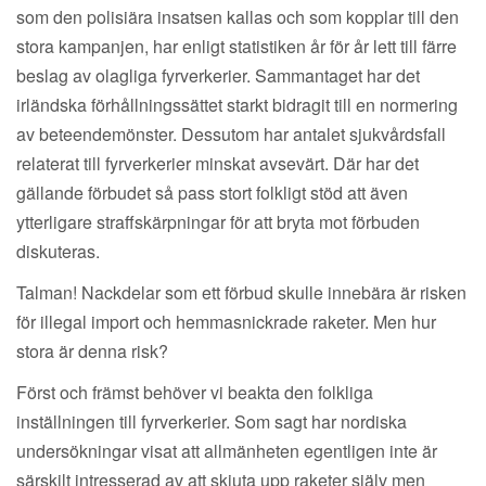
som den polisiära insatsen kallas och som kopplar till den
stora kampanjen, har enligt statistiken år för år lett till färre
beslag av olagliga fyrverkerier. Sammantaget har det
irländska förhållningssättet starkt bidragit till en normering
av beteendemönster. Dessutom har antalet sjukvårdsfall
relaterat till fyrverkerier minskat avsevärt. Där har det
gällande förbudet så pass stort folkligt stöd att även
ytterligare straffskärpningar för att bryta mot förbuden
diskuteras.
Talman! Nackdelar som ett förbud skulle innebära är risken
för illegal import och hemmasnickrade raketer. Men hur
stora är denna risk?
Först och främst behöver vi beakta den folkliga
inställningen till fyrverkerier. Som sagt har nordiska
undersökningar visat att allmänheten egentligen inte är
särskilt intresserad av att skjuta upp raketer själv men