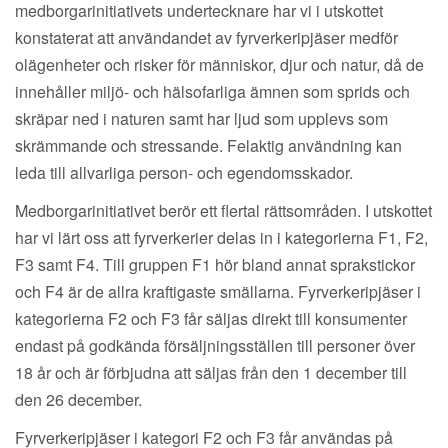
medborgarinitiativets undertecknare har vi i utskottet
konstaterat att användandet av fyrverkeripjäser medför
olägenheter och risker för människor, djur och natur, då de
innehåller miljö- och hälsofarliga ämnen som sprids och
skräpar ned i naturen samt har ljud som upplevs som
skrämmande och stressande. Felaktig användning kan
leda till allvarliga person- och egendomsskador.
Medborgarinitiativet berör ett flertal rättsområden. I utskottet
har vi lärt oss att fyrverkerier delas in i kategorierna F1, F2,
F3 samt F4. Till gruppen F1 hör bland annat sprakstickor
och F4 är de allra kraftigaste smällarna. Fyrverkeripjäser i
kategorierna F2 och F3 får säljas direkt till konsumenter
endast på godkända försäljningsställen till personer över
18 år och är förbjudna att säljas från den 1 december till
den 26 december.
Fyrverkeripjäser i kategori F2 och F3 får användas på