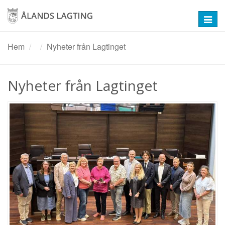
Hoppa
till
Toggl
huvudinnehåll
navig
Hem
Nyheter från Lagtinget
Nyheter från Lagtinget