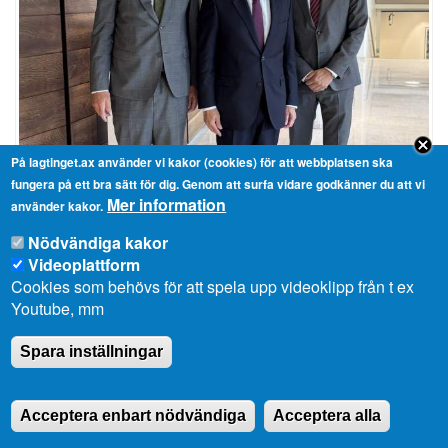
På lagtinget.ax använder vi kakor (cookies) för att webbplatsen ska
fungera på ett bra sätt för dig. Genom att surfa vidare godkänner du att vi
Mer information
Norges ambassadör Wegger Christian Strømmen besökte
använder kakor.
lagtinget
Nödvändiga kakor
2025-09-01 16:13
Videoplattform
Cookies som behövs för att spela upp videoklipp från t ex
Youtube, mm
Spara inställningar
Acceptera enbart nödvändiga
Acceptera alla