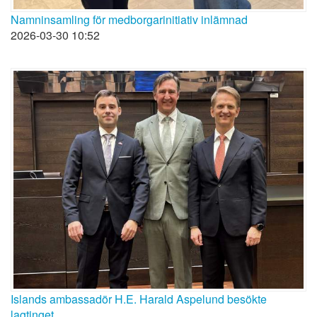
Namninsamling för medborgarinitiativ inlämnad
2026-03-30 10:52
Islands ambassadör H.E. Harald Aspelund besökte
lagtinget