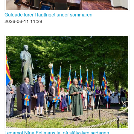
Guidade turer i lagtinget under sommaren
2026-06-11 11:29
Ledamot Nina Fellmans tal på självstyrelsedagen