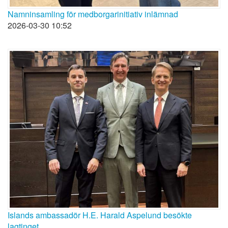
Namninsamling för medborgarinitiativ inlämnad
2026-03-30 10:52
Islands ambassadör H.E. Harald Aspelund besökte
lagtinget