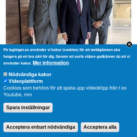
På lagtinget.ax använder vi kakor (cookies) för att webbplatsen ska
fungera på ett bra sätt för dig. Genom att surfa vidare godkänner du att vi
Mer information
Norges ambassadör Wegger Christian Strømmen besökte
använder kakor.
lagtinget
Nödvändiga kakor
2025-09-01 16:13
Videoplattform
Cookies som behövs för att spela upp videoklipp från t ex
Youtube, mm
Spara inställningar
Acceptera enbart nödvändiga
Acceptera alla