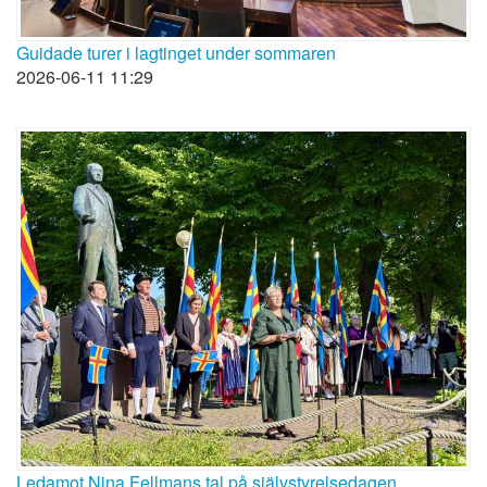
Guidade turer i lagtinget under sommaren
2026-06-11 11:29
Ledamot Nina Fellmans tal på självstyrelsedagen