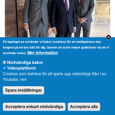
På lagtinget.ax använder vi kakor (cookies) för att webbplatsen ska
fungera på ett bra sätt för dig. Genom att surfa vidare godkänner du att vi
Mer information
Norges ambassadör Wegger Christian Strømmen besökte
använder kakor.
lagtinget
Nödvändiga kakor
2025-09-01 16:13
Videoplattform
Cookies som behövs för att spela upp videoklipp från t ex
Youtube, mm
Spara inställningar
Acceptera enbart nödvändiga
Acceptera alla