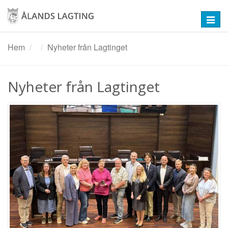
Hoppa
till
Toggl
huvudinnehåll
navig
Hem
Nyheter från Lagtinget
Nyheter från Lagtinget