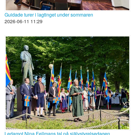
Guidade turer i lagtinget under sommaren
2026-06-11 11:29
Ledamot Nina Fellmans tal på självstyrelsedagen