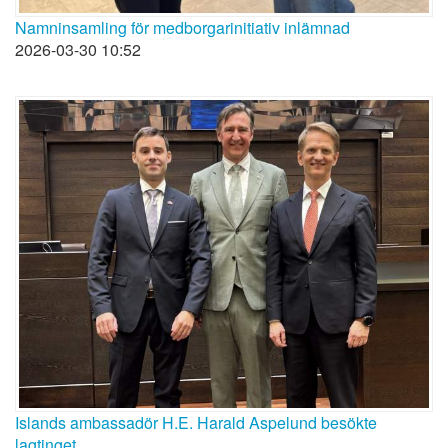
Namninsamling för medborgarinitiativ inlämnad
2026-03-30 10:52
Islands ambassadör H.E. Harald Aspelund besökte
lagtinget