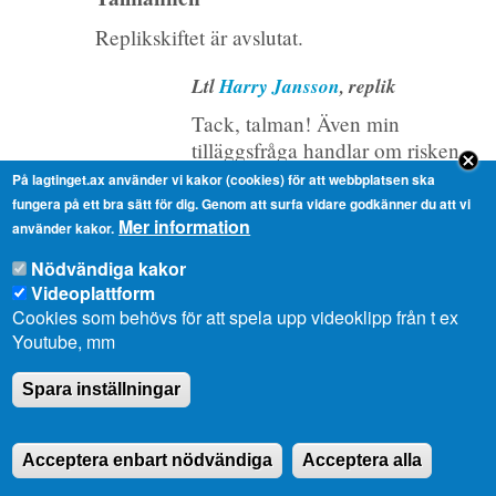
Replikskiftet är avslutat.
Ltl
Harry Jansson
, replik
Tack, talman! Även min
tilläggsfråga handlar om risken
för statsstöd. Jag är lite
På lagtinget.ax använder vi kakor (cookies) för att webbplatsen ska
fundersam varför
fungera på ett bra sätt för dig. Genom att surfa vidare godkänner du att vi
Mer information
landskapsregeringen och
använder kakor.
finansministern har valt det här
Nödvändiga kakor
tillvägagångssättet. Man talar
Videoplattform
helt öppet om ÅDA som
Cookies som behövs för att spela upp videoklipp från t ex
mottagare av stödet, istället för
Youtube, mm
att ha en allmän lagstiftning utan
att nämna desto mera hur man
Spara inställningar
sedan utgår ifrån sina
möjligheter att hantera lagtingets
Acceptera enbart nödvändiga
Acceptera alla
beslut, antingen via budget eller
via lag, och sedan gör man den