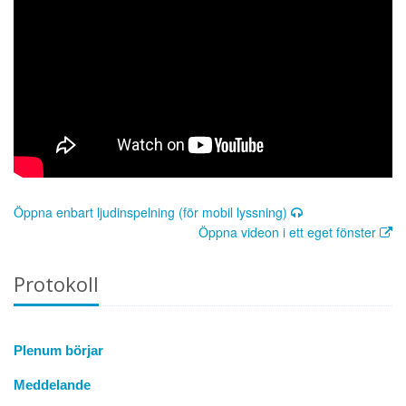
Öppna enbart ljudinspelning (för mobil lyssning)
Öppna videon i ett eget fönster
Protokoll
Plenum börjar
Meddelande