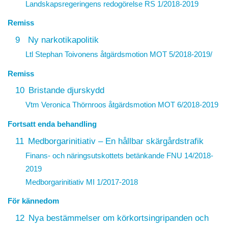
Landskapsregeringens redogörelse
RS 1/2018-2019
Remiss
9
Ny narkotikapolitik
Ltl
Stephan Toivonen
s åtgärdsmotion
MOT 5/2018-2019
/
Remiss
10
Bristande djurskydd
Vtm
Veronica Thörnroos
åtgärdsmotion
MOT 6/2018-2019
Fortsatt enda behandling
11
Medborgarinitiativ – En hållbar skärgårdstrafik
Finans- och näringsutskottets betänkande FNU 14/2018-
2019
Medborgarinitiativ
MI 1/2017-2018
För kännedom
12
Nya bestämmelser om körkortsingripanden och