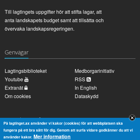
Till lagtingets uppgifter hör att stifta lagar, att
anta landskapets budget samt att tillsätta och
övervaka landskapsregeringen.
Genvägar
Lagtingsbiblioteket
Medborgarinitiativ
Youtube
RSS
Extranät
In English
Om cookies
Dataskydd
Kontaktuppgifter
På lagtinget.ax använder vi kakor (cookies) för att webbplatsen ska
fungera på ett bra sätt för dig. Genom att surfa vidare godkänner du att vi
Mer information
Strandgatan 37, AX-22100 Mariehamn
använder kakor.