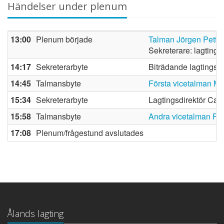
Händelser under plenum
13:00
Plenum började
Talman Jörgen Pette
Sekreterare: lagtings
14:17
Sekreterarbyte
Biträdande lagtingsdi
14:45
Talmansbyte
Första vicetalman Ma
15:34
Sekreterarbyte
Lagtingsdirektör Car
15:58
Talmansbyte
Andra vicetalman Per
17:08
Plenum/frågestund avslutades
Ålands lagting