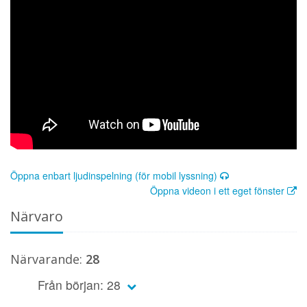
Öppna enbart ljudinspelning (för mobil lyssning)
Öppna videon i ett eget fönster
Närvaro
Närvarande:
28
Från början: 28